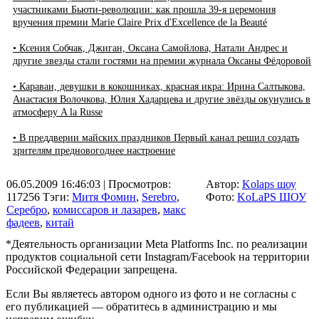
участниками Бьюти-революции: как прошла 39-я церемония
вручения премии Marie Claire Prix d'Excellence de la Beauté
• Ксения Собчак, Джиган, Оксана Самойлова, Натали Андрес и
другие звезды стали гостями на премии журнала Оксаны Фёдоровой
• Караваи, девушки в кокошниках, красная икра: Ирина Салтыкова,
Анастасия Волочкова, Юлия Хадарцева и другие звёзды окунулись в
атмосферу A la Russe
• В преддверии майских праздников Первый канал решил создать
зрителям предновогоднее настроение
06.05.2009 16:46:03
| Просмотров:
Автор:
Kolaps шоу
117256
Тэги:
Митя Фомин
,
Serebro
,
Фото:
KoLaPS ШОУ
Серебро
,
комиссаров и лазарев
,
макс
фадеев
,
китай
*Деятельность организации Meta Platforms Inc. по реализации
продуктов социальной сети Instagram/Facebook на территории
Российской Федерации запрещена.
Если Вы являетесь автором одного из фото и не согласны с
его публикацией — обратитесь в администрацию и мы