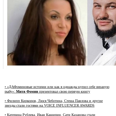
• «ДАФоминовые истории или как я однажды купил себе вязаную
рыбу»:
Митя Фомин
презентовал свою первую книгу
• Филипп Киркоров, Люся Чеботина, Стеша Павлова и другие
звезды стали гостями на VOICE INFLUENCER AWARDS
• Катерина Рублева, Иван Каширин, Сати Казанова стали