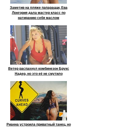
Заметив на пляже папарацци, Ева
Лонгория дала мастер класс по
натиранию себя маслом
Ветер распахнул комбинезон Брукс
Надер, но это её не смутило
Рианна устроила приватный танец, но