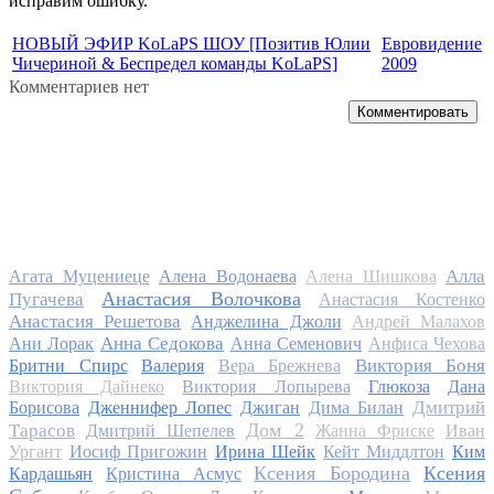
исправим ошибку.
НОВЫЙ ЭФИР KoLaPS ШОУ [Позитив Юлии
Евровидение
Чичериной & Беспредел команды KoLaPS]
2009
Комментариев нет
Комментировать
Алла
Агата Муцениеце
Алена Водонаева
Алена Шишкова
Анастасия Волочкова
Пугачева
Анастасия Костенко
Анастасия Решетова
Анджелина Джоли
Андрей Малахов
Анна Седокова
Ани Лорак
Анна Семенович
Анфиса Чехова
Виктория Боня
Бритни Спирс
Валерия
Вера Брежнева
Виктория Дайнеко
Виктория Лопырева
Глюкоза
Дана
Дмитрий
Борисова
Дженнифер Лопес
Джиган
Дима Билан
Дом 2
Тарасов
Дмитрий Шепелев
Жанна Фриске
Иван
Ургант
Иосиф Пригожин
Ирина Шейк
Кейт Миддлтон
Ким
Ксения Бородина
Ксения
Кардашьян
Кристина Асмус