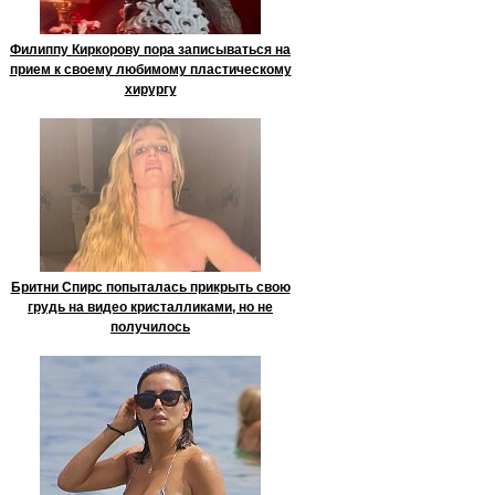
Филиппу Киркорову пора записываться на
прием к своему любимому пластическому
хирургу
Бритни Спирс попыталась прикрыть свою
грудь на видео кристалликами, но не
получилось