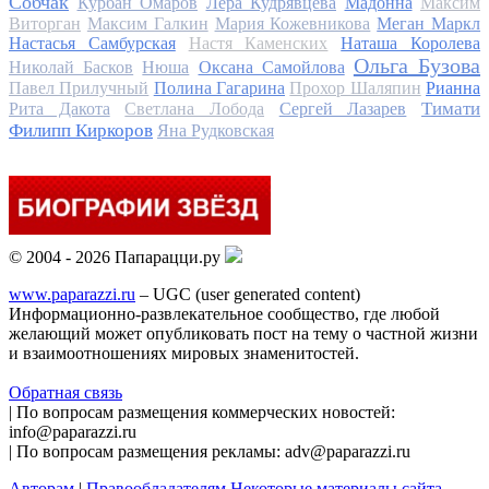
Собчак
Курбан Омаров
Лера Кудрявцева
Мадонна
Максим
Виторган
Максим Галкин
Мария Кожевникова
Меган Маркл
Настасья Самбурская
Настя Каменских
Наташа Королева
Ольга Бузова
Николай Басков
Нюша
Оксана Самойлова
Павел Прилучный
Полина Гагарина
Прохор Шаляпин
Рианна
Тимати
Рита Дакота
Светлана Лобода
Сергей Лазарев
Филипп Киркоров
Яна Рудковская
© 2004 - 2026 Папарацци.ру
www.paparazzi.ru
– UGC (user generated content)
Информационно-развлекательное сообщество, где любой
желающий может опубликовать пост на тему о частной жизни
и взаимоотношениях мировых знаменитостей.
Обратная связь
| По вопросам размещения коммерческих новостей:
info@paparazzi.ru
| По вопросам размещения рекламы: adv@paparazzi.ru
Авторам
|
Правообладателям
Некоторые материалы сайта