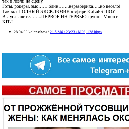
так и лезли на сцену.
Готы, рокеры, эмо…….блин…….неразбериха…..но весело!
Так вот ПОЛНЫЙ ЭКСКЛЮЗИВ в эфире KoLaPS ШОУ
Вы услышите……..ПЕРВОЕ ИНТЕРВЬЮ группы Voron и
KIT-I
28 04 09 kolapsshow /
21.5 Мб / 23:23 / MP3, 128 kbps