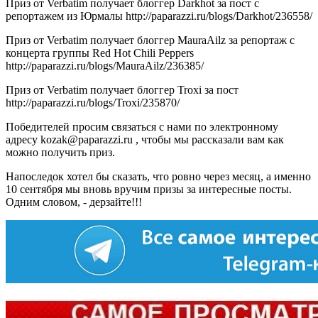
Приз от Verbatim получает блоггер Darkhot за пост с
репортажем из Юрмалы http://paparazzi.ru/blogs/Darkhot/236558/
Приз от Verbatim получает блоггер MauraAilz за репортаж с
концерта группы Red Hot Chili Peppers
http://paparazzi.ru/blogs/MauraAilz/236385/
Приз от Verbatim получает блоггер Troxi за пост
http://paparazzi.ru/blogs/Troxi/235870/
Победителей просим связаться с нами по электронному
адресу kozak@paparazzi.ru , чтобы мы рассказали вам как
можно получить приз.
Напоследок хотел бы сказать, что ровно через месяц, а именно
10 сентября мы вновь вручим призы за интересные посты.
Одним словом, - дерзайте!!!