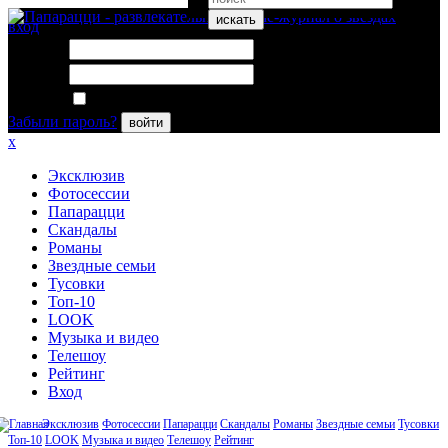
искать
вход
Логин:
Пароль:
Запомнить меня
Забыли пароль?
войти
x
Эксклюзив
Фотосессии
Папарацци
Скандалы
Романы
Звездные семьи
Тусовки
Топ-10
LOOK
Музыка и видео
Телешоу
Рейтинг
Вход
Эксклюзив
Фотосессии
Папарацци
Скандалы
Романы
Звездные семьи
Тусовки
Топ-10
LOOK
Музыка и видео
Телешоу
Рейтинг