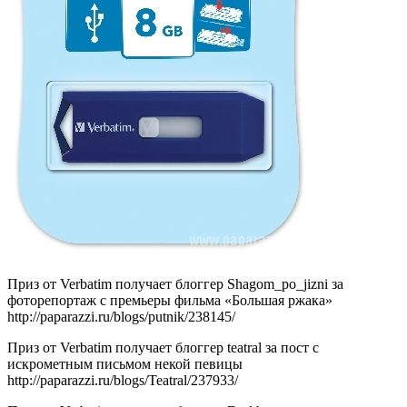
Приз от Verbatim получает блоггер Shagom_po_jizni за
фоторепортаж с премьеры фильма «Большая ржака»
http://paparazzi.ru/blogs/putnik/238145/
Приз от Verbatim получает блоггер teatral за пост с
искрометным письмом некой певицы
http://paparazzi.ru/blogs/Teatral/237933/