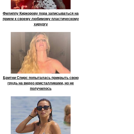
Филиппу Киркорову пора записываться на
прием к своему любимому пластическому
хирургу
Бритни Спирс попыталась прикрыть свою
грудь на видео кристалликами, но не
получилось