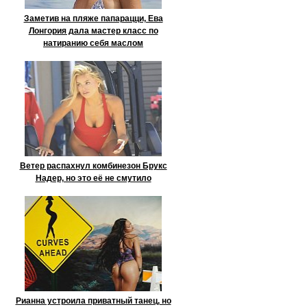
Заметив на пляже папарацци, Ева
Лонгория дала мастер класс по
натиранию себя маслом
Ветер распахнул комбинезон Брукс
Надер, но это её не смутило
Рианна устроила приватный танец, но