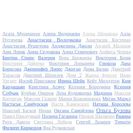
Алла
Агата Муцениеце
Алена Водонаева
Алена Шишкова
Анастасия Волочкова
Пугачева
Анастасия Костенко
Анастасия Решетова
Анджелина Джоли
Андрей Малахов
Анна Седокова
Ани Лорак
Анна Семенович
Анфиса Чехова
Виктория Боня
Бритни Спирс
Валерия
Вера Брежнева
Виктория Дайнеко
Виктория Лопырева
Глюкоза
Дана
Дмитрий
Борисова
Дженнифер Лопес
Джиган
Дима Билан
Дом 2
Тарасов
Дмитрий Шепелев
Жанна Фриске
Иван
Ургант
Иосиф Пригожин
Ирина Шейк
Кейт Миддлтон
Ким
Ксения Бородина
Ксения
Кардашьян
Кристина Асмус
Собчак
Курбан Омаров
Лера Кудрявцева
Мадонна
Максим
Виторган
Максим Галкин
Мария Кожевникова
Меган Маркл
Настасья Самбурская
Настя Каменских
Наташа Королева
Ольга Бузова
Николай Басков
Нюша
Оксана Самойлова
Павел Прилучный
Полина Гагарина
Прохор Шаляпин
Рианна
Тимати
Рита Дакота
Светлана Лобода
Сергей Лазарев
Филипп Киркоров
Яна Рудковская