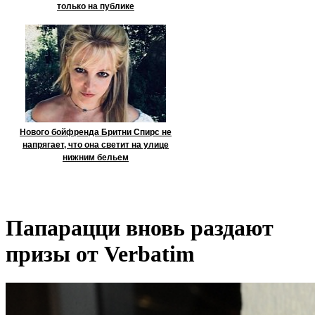
только на публике
Нового бойфренда Бритни Спирс не
напрягает, что она светит на улице
нижним бельем
Папарацци вновь раздают
призы от Verbatim