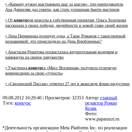
• «Карьеру нужно выстраивать шаг за шагом»: топ-преподаватель
Ара Даниелян дал советы, как стать успешным бьюти-мастером
• От
конкурс
ов красоты к собственным проектам: Ольга Золотнова
рассказала о своих победах, медийности и новой главе своей жизни
• Лена Перминова позирует одна, а Тарас Романов с таинственной
незнакомкой: что происходило на День Влюбленных?
• Анастасия Решетова похвасталась внушительным колечком и
намекнула на скорое замужество
• Участница
конкурс
а «Мисс Вселенная» получила отличную
компенсацию за свою «тупость»
• «Смоленский Пассаж» отметил 27 лет в авангарде фэшн-индустрии
09.08.2012 16:29:40
| Просмотров: 32353
Автор:
главный
Тэги:
конкурс
редактор Роман
Козак
Фото:
www.paparazzi.ru
*Деятельность организации Meta Platforms Inc. по реализации