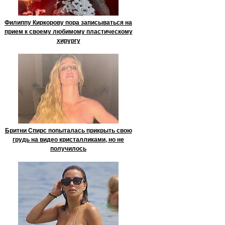
Филиппу Киркорову пора записываться на
прием к своему любимому пластическому
хирургу
Бритни Спирс попыталась прикрыть свою
грудь на видео кристалликами, но не
получилось