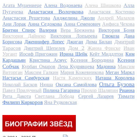
Алла
Агата Муцениеце
Алена Водонаева
Алена Шишкова
Анастасия Волочкова
Пугачева
Анастасия Костенко
Анастасия Решетова
Анджелина Джоли
Андрей Малахов
Анна Седокова
Ани Лорак
Анна Семенович
Анфиса Чехова
Виктория Боня
Бритни Спирс
Валерия
Вера Брежнева
Виктория Дайнеко
Виктория Лопырева
Глюкоза
Дана
Дмитрий
Борисова
Дженнифер Лопес
Джиган
Дима Билан
Дом 2
Тарасов
Дмитрий Шепелев
Жанна Фриске
Иван
Ургант
Иосиф Пригожин
Ирина Шейк
Кейт Миддлтон
Ким
Ксения Бородина
Ксения
Кардашьян
Кристина Асмус
Собчак
Курбан Омаров
Лера Кудрявцева
Мадонна
Максим
Виторган
Максим Галкин
Мария Кожевникова
Меган Маркл
Настасья Самбурская
Настя Каменских
Наташа Королева
Ольга Бузова
Николай Басков
Нюша
Оксана Самойлова
Павел Прилучный
Полина Гагарина
Прохор Шаляпин
Рианна
Тимати
Рита Дакота
Светлана Лобода
Сергей Лазарев
Филипп Киркоров
Яна Рудковская