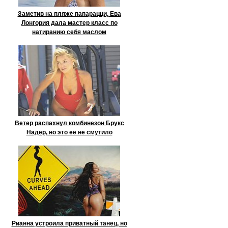
Заметив на пляже папарацци, Ева
Лонгория дала мастер класс по
натиранию себя маслом
Ветер распахнул комбинезон Брукс
Надер, но это её не смутило
Рианна устроила приватный танец, но