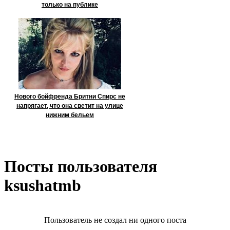
только на публике
Нового бойфренда Бритни Спирс не
напрягает, что она светит на улице
нижним бельем
Посты пользователя
ksushatmb
Пользователь не создал ни одного поста