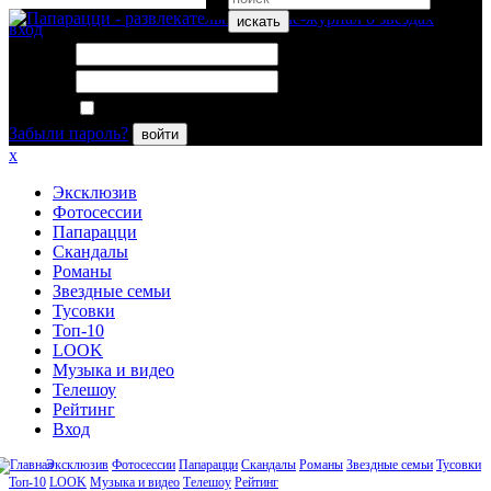
искать
вход
Логин:
Пароль:
Запомнить меня
Забыли пароль?
войти
x
Эксклюзив
Фотосессии
Папарацци
Скандалы
Романы
Звездные семьи
Тусовки
Топ-10
LOOK
Музыка и видео
Телешоу
Рейтинг
Вход
Эксклюзив
Фотосессии
Папарацци
Скандалы
Романы
Звездные семьи
Тусовки
Топ-10
LOOK
Музыка и видео
Телешоу
Рейтинг