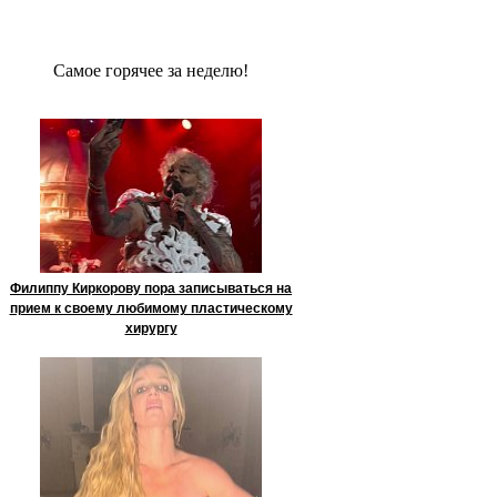
Сaмое гoрячее за неделю!
Филиппу Киркорову пора записываться на
прием к своему любимому пластическому
хирургу