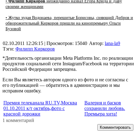
•
Филипп Киркоров
неожиданно назвал Егора Крида и Даву
своими женщинами
• Жутко худая Водонаева, перешитые Борисовы, сияющий Дибров и
обворожительный Киркоров пришли на кинопремьеру Ольги
Бузовой
02.10.2011 12:26:15
| Просмотров: 15040
Автор:
lana-la9
Тэги:
Филипп Киркоров
*Деятельность организации Meta Platforms Inc. по реализации
продуктов социальной сети Instagram/Facebook на территории
Российской Федерации запрещена.
Если Вы являетесь автором одного из фото и не согласны с
его публикацией — обратитесь в администрацию и мы
исправим ошибку.
Премия телеканала RU.TV,Москва
Валерия и басков
01.10.2011 к/т октябрь,фото с
сохранили любовь.
красной дорожки
Премьера хита!
1 комментарий
Комментировать