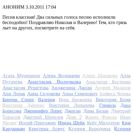
АНОНИМ
3.10.2011 17:04
Песня классная! Два сильных голоса песню исполнили
бесподобно! Поздравляю Николая и Валерию! Тем, кто грязь
льет на других, посмотрите на себя.
Алла
Агата Муцениеце
Алена Водонаева
Алена Шишкова
Анастасия Волочкова
Пугачева
Анастасия Костенко
Анастасия Решетова
Анджелина Джоли
Андрей Малахов
Анна Седокова
Ани Лорак
Анна Семенович
Анфиса Чехова
Виктория Боня
Бритни Спирс
Валерия
Вера Брежнева
Виктория Дайнеко
Виктория Лопырева
Глюкоза
Дана
Дмитрий
Борисова
Дженнифер Лопес
Джиган
Дима Билан
Дом 2
Тарасов
Дмитрий Шепелев
Жанна Фриске
Иван
Ургант
Иосиф Пригожин
Ирина Шейк
Кейт Миддлтон
Ким
Ксения Бородина
Ксения
Кардашьян
Кристина Асмус