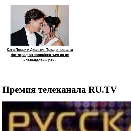
Кэти Перри и Джастин Трюдо позвали
фотографов полюбоваться на их
«лавандовый рай»
Премия телеканала RU.TV