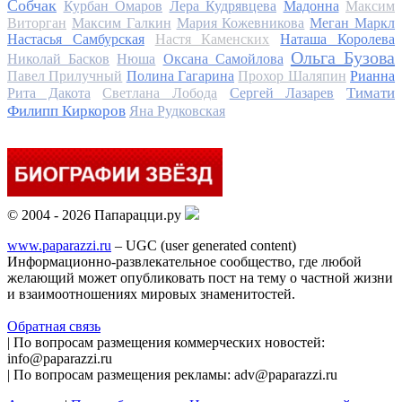
Собчак
Курбан Омаров
Лера Кудрявцева
Мадонна
Максим
Виторган
Максим Галкин
Мария Кожевникова
Меган Маркл
Настасья Самбурская
Настя Каменских
Наташа Королева
Ольга Бузова
Николай Басков
Нюша
Оксана Самойлова
Павел Прилучный
Полина Гагарина
Прохор Шаляпин
Рианна
Тимати
Рита Дакота
Светлана Лобода
Сергей Лазарев
Филипп Киркоров
Яна Рудковская
© 2004 - 2026 Папарацци.ру
www.paparazzi.ru
– UGC (user generated content)
Информационно-развлекательное сообщество, где любой
желающий может опубликовать пост на тему о частной жизни
и взаимоотношениях мировых знаменитостей.
Обратная связь
| По вопросам размещения коммерческих новостей:
info@paparazzi.ru
| По вопросам размещения рекламы: adv@paparazzi.ru