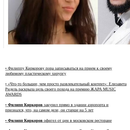
• Филиппу Киркорову пора записываться на прием к своему
любимому пластическому хирургу
• «Что-то большее, чем просто развлекательный контент»: Елизавета
Ридель раскрыла цель своего похода на премию ЖАРА MUSIC
AWARDS
•
Филипп Киркоров
закурил прямо в здании аэропорта и
признался, что, на самом деле, он старше на 5 лет
•
Филипп Киркоров
офигел от цен в московском ресторане