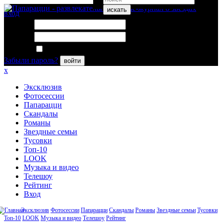
искать
вход
Логин:
Пароль:
Запомнить меня
Забыли пароль?
войти
x
Эксклюзив
Фотосессии
Папарацци
Скандалы
Романы
Звездные семьи
Тусовки
Топ-10
LOOK
Музыка и видео
Телешоу
Рейтинг
Вход
Эксклюзив
Фотосессии
Папарацци
Скандалы
Романы
Звездные семьи
Тусовки
Топ-10
LOOK
Музыка и видео
Телешоу
Рейтинг