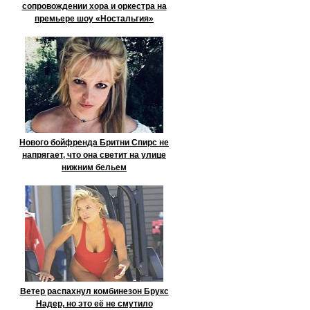
сопровождении хора и оркестра на
премьере шоу «Ностальгия»
Нового бойфренда Бритни Спирс не
напрягает, что она светит на улице
нижним бельем
Ветер распахнул комбинезон Брукс
Надер, но это её не смутило