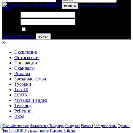
искать
вход
Логин:
Пароль:
Запомнить меня
Забыли пароль?
войти
x
Эксклюзив
Фотосессии
Папарацци
Скандалы
Романы
Звездные семьи
Тусовки
Топ-10
LOOK
Музыка и видео
Телешоу
Рейтинг
Вход
Эксклюзив
Фотосессии
Папарацци
Скандалы
Романы
Звездные семьи
Тусовки
Топ-10
LOOK
Музыка и видео
Телешоу
Рейтинг