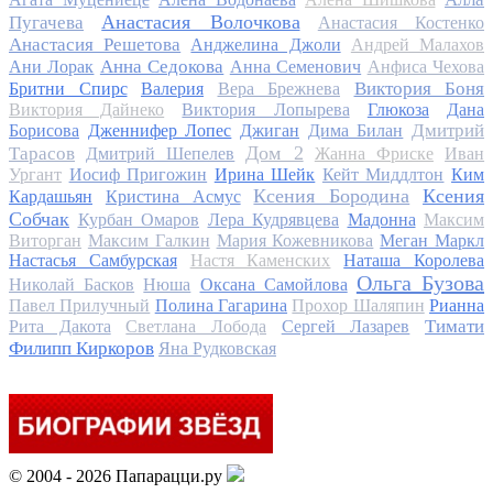
Анастасия Волочкова
Пугачева
Анастасия Костенко
Анастасия Решетова
Анджелина Джоли
Андрей Малахов
Анна Седокова
Ани Лорак
Анна Семенович
Анфиса Чехова
Виктория Боня
Бритни Спирс
Валерия
Вера Брежнева
Виктория Дайнеко
Виктория Лопырева
Глюкоза
Дана
Дмитрий
Борисова
Дженнифер Лопес
Джиган
Дима Билан
Дом 2
Тарасов
Дмитрий Шепелев
Жанна Фриске
Иван
Ургант
Иосиф Пригожин
Ирина Шейк
Кейт Миддлтон
Ким
Ксения Бородина
Ксения
Кардашьян
Кристина Асмус
Собчак
Курбан Омаров
Лера Кудрявцева
Мадонна
Максим
Виторган
Максим Галкин
Мария Кожевникова
Меган Маркл
Настасья Самбурская
Настя Каменских
Наташа Королева
Ольга Бузова
Николай Басков
Нюша
Оксана Самойлова
Павел Прилучный
Полина Гагарина
Прохор Шаляпин
Рианна
Тимати
Рита Дакота
Светлана Лобода
Сергей Лазарев
Филипп Киркоров
Яна Рудковская
© 2004 - 2026 Папарацци.ру