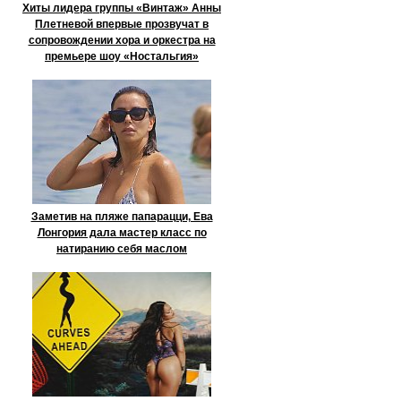
Хиты лидера группы «Винтаж» Анны
Плетневой впервые прозвучат в
сопровождении хора и оркестра на
премьере шоу «Ностальгия»
Заметив на пляже папарацци, Ева
Лонгория дала мастер класс по
натиранию себя маслом