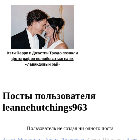
Кэти Перри и Джастин Трюдо позвали
фотографов полюбоваться на их
«лавандовый рай»
Посты пользователя
leannehutchings963
Пользователь не создал ни одного поста
Алла
Агата Муцениеце
Алена Водонаева
Алена Шишкова