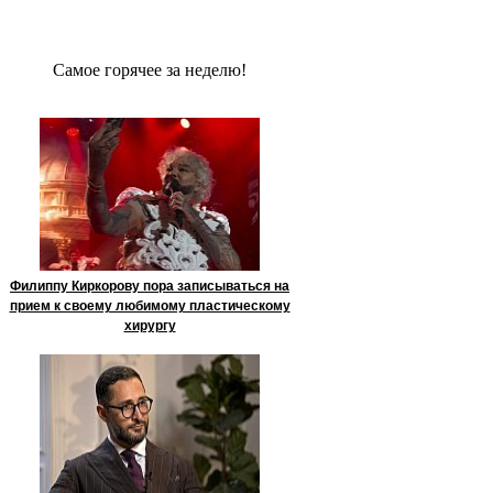
Сaмое гoрячее за неделю!
Филиппу Киркорову пора записываться на
прием к своему любимому пластическому
хирургу