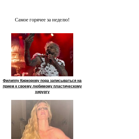
Сaмое гoрячее за неделю!
Филиппу Киркорову пора записываться на
прием к своему любимому пластическому
хирургу