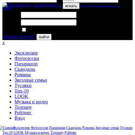
искать
вход
Логин:
Пароль:
Запомнить меня
Забыли пароль?
войти
x
Эксклюзив
Фотосессии
Папарацци
Скандалы
Романы
Звездные семьи
Тусовки
Топ-10
LOOK
Музыка и видео
Телешоу
Рейтинг
Вход
Эксклюзив
Фотосессии
Папарацци
Скандалы
Романы
Звездные семьи
Тусовки
Топ-10
LOOK
Музыка и видео
Телешоу
Рейтинг