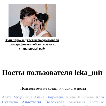
Кэти Перри и Джастин Трюдо позвали
фотографов полюбоваться на их
«лавандовый рай»
Посты пользователя leka_mir
Пользователь не создал ни одного поста
Алла
Агата Муцениеце
Алена Водонаева
Алена Шишкова
Анастасия Волочкова
Пугачева
Анастасия Костенко