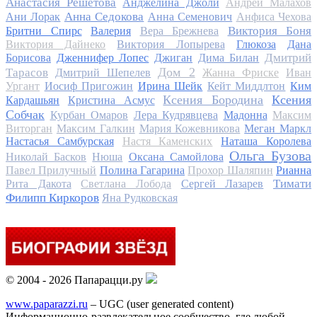
Анастасия Решетова
Анджелина Джоли
Андрей Малахов
Анна Седокова
Ани Лорак
Анна Семенович
Анфиса Чехова
Виктория Боня
Бритни Спирс
Валерия
Вера Брежнева
Виктория Дайнеко
Виктория Лопырева
Глюкоза
Дана
Дмитрий
Борисова
Дженнифер Лопес
Джиган
Дима Билан
Дом 2
Тарасов
Дмитрий Шепелев
Жанна Фриске
Иван
Ургант
Иосиф Пригожин
Ирина Шейк
Кейт Миддлтон
Ким
Ксения Бородина
Ксения
Кардашьян
Кристина Асмус
Собчак
Курбан Омаров
Лера Кудрявцева
Мадонна
Максим
Виторган
Максим Галкин
Мария Кожевникова
Меган Маркл
Настасья Самбурская
Настя Каменских
Наташа Королева
Ольга Бузова
Николай Басков
Нюша
Оксана Самойлова
Павел Прилучный
Полина Гагарина
Прохор Шаляпин
Рианна
Тимати
Рита Дакота
Светлана Лобода
Сергей Лазарев
Филипп Киркоров
Яна Рудковская
© 2004 - 2026 Папарацци.ру
www.paparazzi.ru
– UGC (user generated content)
Информационно-развлекательное сообщество, где любой