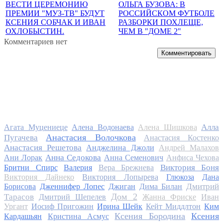
ВЕСТИ ЦЕРЕМОНИЮ
ОЛЬГА БУЗОВА: В
ПРЕМИИ "МУЗ-ТВ" БУДУТ
РОССИЙСКОМ ФУТБОЛЕ
КСЕНИЯ СОБЧАК И ИВАН
РАЗБОРКИ ПОХЛЕЩЕ,
ОХЛОБЫСТИН.
ЧЕМ В "ДОМЕ 2"
Комментариев нет
Комментировать
Алла
Агата Муцениеце
Алена Водонаева
Алена Шишкова
Анастасия Волочкова
Пугачева
Анастасия Костенко
Анастасия Решетова
Анджелина Джоли
Андрей Малахов
Анна Седокова
Ани Лорак
Анна Семенович
Анфиса Чехова
Виктория Боня
Бритни Спирс
Валерия
Вера Брежнева
Виктория Дайнеко
Виктория Лопырева
Глюкоза
Дана
Дмитрий
Борисова
Дженнифер Лопес
Джиган
Дима Билан
Дом 2
Тарасов
Дмитрий Шепелев
Жанна Фриске
Иван
Ургант
Иосиф Пригожин
Ирина Шейк
Кейт Миддлтон
Ким
Ксения Бородина
Ксения
Кардашьян
Кристина Асмус