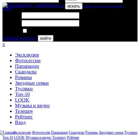
искать
вход
Логин:
Пароль:
Запомнить меня
Забыли пароль?
войти
x
Эксклюзив
Фотосессии
Папарацци
Скандалы
Романы
Звездные семьи
Тусовки
Топ-10
LOOK
Музыка и видео
Телешоу
Рейтинг
Вход
Эксклюзив
Фотосессии
Папарацци
Скандалы
Романы
Звездные семьи
Тусовки
Топ-10
LOOK
Музыка и видео
Телешоу
Рейтинг