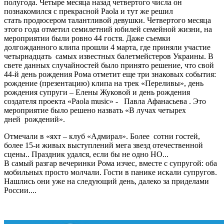
полугода. Четыре месяца назад четвертого числа он
познакомился с прекрасной Paola и тут же решил
стать продюсером талантливой девушки. Четвертого месяца
этого года отметил семилетний юбилей семейной жизни, на
мероприятии были ровно 44 гостя. Даже съемки
долгожданного клипа прошли 4 марта, где приняли участие
четырнадцать самых известных балетмейстеров Украины. В
свете данных случайностей было принято решение, что свой
44-й день рождения Рома отметит еще три знаковых события:
рождение (презентацию) клипа на трек «Переливы», день
рождения супруги – Елены Жуковой и день рождения
создателя проекта «Paola music» - Павла Афанасьева . Это
мероприятие было решено назвать «В лучах четырех
дней рождений».
Отмечали в «яхт – клуб «Адмирал». Более сотни гостей,
более 15-и живых выступлений мега звезд отечественной
сцены.. Праздник удался, если бы не одно НО...
В самый разгар вечеринки Рома изчес, вместе с супругой: оба
мобильных просто молчали. Гости в панике искали супругов.
Нашлись они уже на следующий день, далеко за приделами
России....