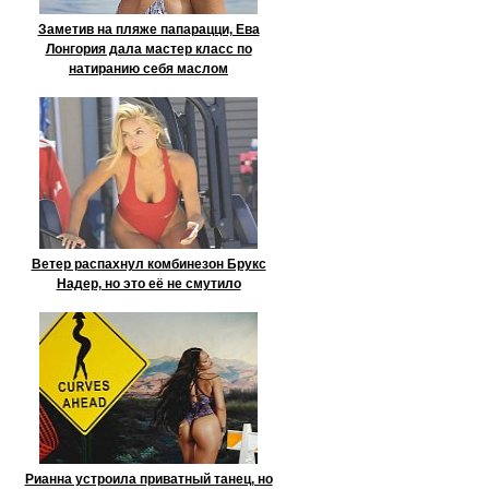
Заметив на пляже папарацци, Ева
Лонгория дала мастер класс по
натиранию себя маслом
Ветер распахнул комбинезон Брукс
Надер, но это её не смутило
Рианна устроила приватный танец, но