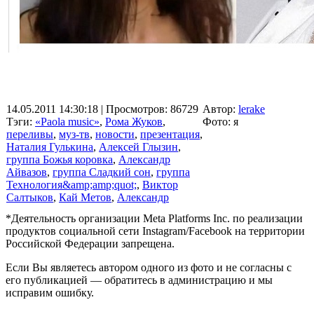
14.05.2011 14:30:18
| Просмотров: 86729
Автор:
lerake
Тэги:
«Paola music»
,
Рома Жуков
,
Фото: я
переливы
,
муз-тв
,
новости
,
презентация
,
Наталия Гулькина
,
Алексей Глызин
,
группа Божья коровка
,
Александр
Айвазов
,
группа Сладкий сон
,
группа
Технология&amp;amp;quot;
,
Виктор
Салтыков
,
Кай Метов
,
Александр
*Деятельность организации Meta Platforms Inc. по реализации
продуктов социальной сети Instagram/Facebook на территории
Российской Федерации запрещена.
Если Вы являетесь автором одного из фото и не согласны с
его публикацией — обратитесь в администрацию и мы
исправим ошибку.