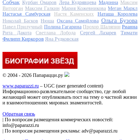
Собчак
Курбан Омаров
Лера Кудрявцева
Мадонна
Максим
Виторган
Максим Галкин
Мария Кожевникова
Меган Маркл
Настасья Самбурская
Настя Каменских
Наташа Королева
Ольга Бузова
Николай Басков
Нюша
Оксана Самойлова
Павел Прилучный
Полина Гагарина
Прохор Шаляпин
Рианна
Тимати
Рита Дакота
Светлана Лобода
Сергей Лазарев
Филипп Киркоров
Яна Рудковская
© 2004 - 2026 Папарацци.ру
www.paparazzi.ru
– UGC (user generated content)
Информационно-развлекательное сообщество, где любой
желающий может опубликовать пост на тему о частной жизни
и взаимоотношениях мировых знаменитостей.
Обратная связь
| По вопросам размещения коммерческих новостей:
info@paparazzi.ru
| По вопросам размещения рекламы: adv@paparazzi.ru