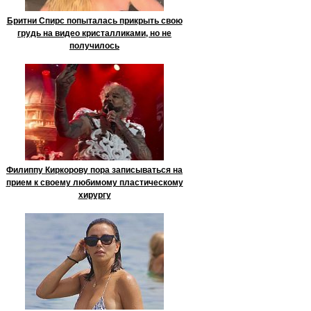
Бритни Спирс попыталась прикрыть свою
грудь на видео кристалликами, но не
получилось
Филиппу Киркорову пора записываться на
прием к своему любимому пластическому
хирургу