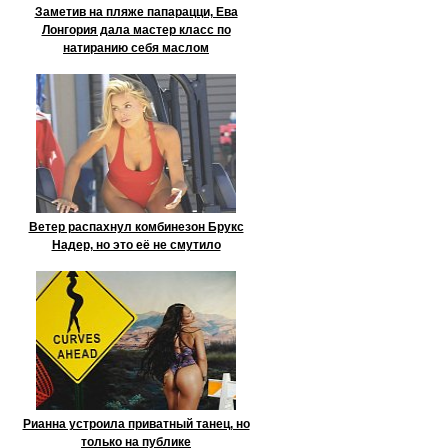
Заметив на пляже папарацци, Ева
Лонгория дала мастер класс по
натиранию себя маслом
Ветер распахнул комбинезон Брукс
Надер, но это её не смутило
Рианна устроила приватный танец, но
только на публике