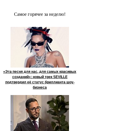
Сaмое гoрячее за неделю!
«Эта песня для нас, для самых красивых
созданий»: новый трек SEVILLE
подтвердил её статус бриллианта шоу-
бизнеса