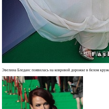
Эвелина Бледанс появилась на ковровой дорожке в белом круже