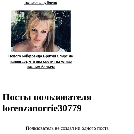
только на публике
Нового бойфренда Бритни Спирс не
напрягает, что она светит на улице
нижним бельем
Посты пользователя
lorenzanorrie30779
Пользователь не создал ни одного поста