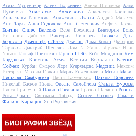
Алла
Агата Муцениеце
Алена Водонаева
Алена Шишкова
Анастасия Волочкова
Пугачева
Анастасия Костенко
Анастасия Решетова
Анджелина Джоли
Андрей Малахов
Анна Седокова
Ани Лорак
Анна Семенович
Анфиса Чехова
Виктория Боня
Бритни Спирс
Валерия
Вера Брежнева
Виктория Дайнеко
Виктория Лопырева
Глюкоза
Дана
Дмитрий
Борисова
Дженнифер Лопес
Джиган
Дима Билан
Дом 2
Тарасов
Дмитрий Шепелев
Жанна Фриске
Иван
Ургант
Иосиф Пригожин
Ирина Шейк
Кейт Миддлтон
Ким
Ксения Бородина
Ксения
Кардашьян
Кристина Асмус
Собчак
Курбан Омаров
Лера Кудрявцева
Мадонна
Максим
Виторган
Максим Галкин
Мария Кожевникова
Меган Маркл
Настасья Самбурская
Настя Каменских
Наташа Королева
Ольга Бузова
Николай Басков
Нюша
Оксана Самойлова
Павел Прилучный
Полина Гагарина
Прохор Шаляпин
Рианна
Тимати
Рита Дакота
Светлана Лобода
Сергей Лазарев
Филипп Киркоров
Яна Рудковская