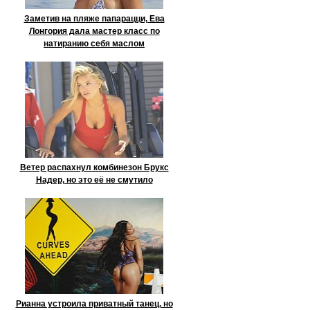
Заметив на пляже папарацци, Ева
Лонгория дала мастер класс по
натиранию себя маслом
Ветер распахнул комбинезон Брукс
Надер, но это её не смутило
Рианна устроила приватный танец, но