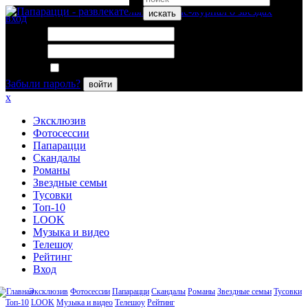
искать
вход
Логин:
Пароль:
Запомнить меня
Забыли пароль?
войти
x
Эксклюзив
Фотосессии
Папарацци
Скандалы
Романы
Звездные семьи
Тусовки
Топ-10
LOOK
Музыка и видео
Телешоу
Рейтинг
Вход
Эксклюзив
Фотосессии
Папарацци
Скандалы
Романы
Звездные семьи
Тусовки
Топ-10
LOOK
Музыка и видео
Телешоу
Рейтинг