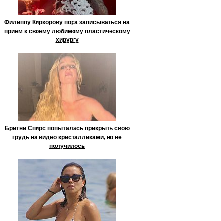
Филиппу Киркорову пора записываться на
прием к своему любимому пластическому
хирургу
Бритни Спирс попыталась прикрыть свою
грудь на видео кристалликами, но не
получилось