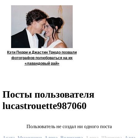
Кэти Перри и Джастин Трюдо позвали
фотографов полюбоваться на их
«лавандовый рай»
Посты пользователя
lucastrouette987060
Пользователь не создал ни одного поста
Алла
Агата Муцениеце
Алена Водонаева
Алена Шишкова