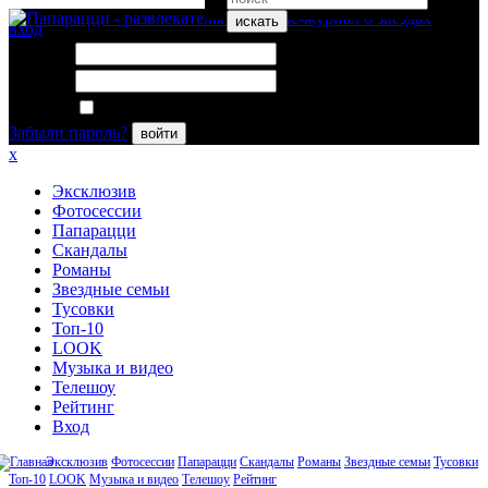
искать
вход
Логин:
Пароль:
Запомнить меня
Забыли пароль?
войти
x
Эксклюзив
Фотосессии
Папарацци
Скандалы
Романы
Звездные семьи
Тусовки
Топ-10
LOOK
Музыка и видео
Телешоу
Рейтинг
Вход
Эксклюзив
Фотосессии
Папарацци
Скандалы
Романы
Звездные семьи
Тусовки
Топ-10
LOOK
Музыка и видео
Телешоу
Рейтинг