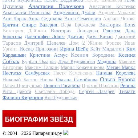
Анастасия Волочкова
Пугачева
Анастасия Костенко
Анастасия Решетова
Анджелина Джоли
Андрей Малахов
Анна Седокова
Ани Лорак
Анна Семенович
Анфиса Чехова
Виктория Боня
Бритни Спирс
Валерия
Вера Брежнева
Виктория Дайнеко
Виктория Лопырева
Глюкоза
Дана
Дмитрий
Борисова
Дженнифер Лопес
Джиган
Дима Билан
Дом 2
Тарасов
Дмитрий Шепелев
Жанна Фриске
Иван
Ургант
Иосиф Пригожин
Ирина Шейк
Кейт Миддлтон
Ким
Ксения Бородина
Ксения
Кардашьян
Кристина Асмус
Собчак
Курбан Омаров
Лера Кудрявцева
Мадонна
Максим
Виторган
Максим Галкин
Мария Кожевникова
Меган Маркл
Настасья Самбурская
Настя Каменских
Наташа Королева
Ольга Бузова
Николай Басков
Нюша
Оксана Самойлова
Павел Прилучный
Полина Гагарина
Прохор Шаляпин
Рианна
Тимати
Рита Дакота
Светлана Лобода
Сергей Лазарев
Филипп Киркоров
Яна Рудковская
© 2004 - 2026 Папарацци.ру