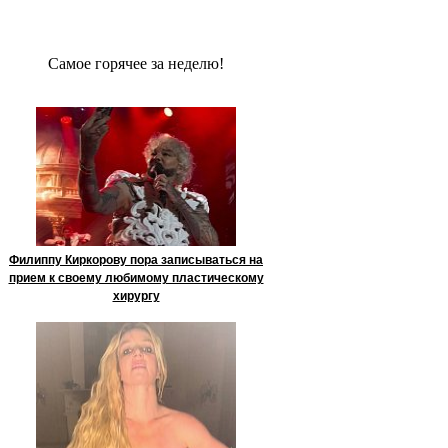
Сaмое гoрячее за неделю!
Филиппу Киркорову пора записываться на
прием к своему любимому пластическому
хирургу