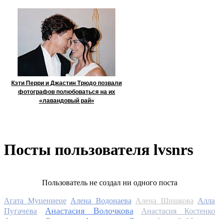
Кэти Перри и Джастин Трюдо позвали
фотографов полюбоваться на их
«лавандовый рай»
Посты пользователя lvsnrs
Пользователь не создал ни одного поста
Алла
Агата Муцениеце
Алена Водонаева
Алена Шишкова
Анастасия Волочкова
Пугачева
Анастасия Костенко