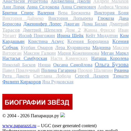
Анастасия Решетова
Анджелина Джоли
Андрей Малахов
Анна Седокова
Ани Лорак
Анна Семенович
Анфиса Чехова
Виктория Боня
Бритни Спирс
Валерия
Вера Брежнева
Виктория Дайнеко
Виктория Лопырева
Глюкоза
Дана
Дмитрий
Борисова
Дженнифер Лопес
Джиган
Дима Билан
Дом 2
Тарасов
Дмитрий Шепелев
Жанна Фриске
Иван
Ургант
Иосиф Пригожин
Ирина Шейк
Кейт Миддлтон
Ким
Ксения Бородина
Ксения
Кардашьян
Кристина Асмус
Собчак
Курбан Омаров
Лера Кудрявцева
Мадонна
Максим
Виторган
Максим Галкин
Мария Кожевникова
Меган Маркл
Настасья Самбурская
Настя Каменских
Наташа Королева
Ольга Бузова
Николай Басков
Нюша
Оксана Самойлова
Павел Прилучный
Полина Гагарина
Прохор Шаляпин
Рианна
Тимати
Рита Дакота
Светлана Лобода
Сергей Лазарев
Филипп Киркоров
Яна Рудковская
© 2004 - 2026 Папарацци.ру
www.paparazzi.ru
– UGC (user generated content)
Информационно-развлекательное сообщество, где любой