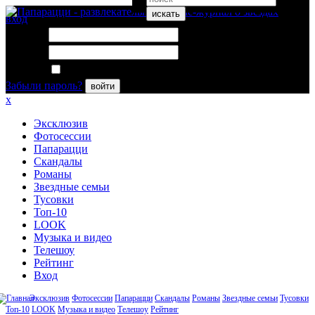
искать
вход
Логин:
Пароль:
Запомнить меня
Забыли пароль?
войти
x
Эксклюзив
Фотосессии
Папарацци
Скандалы
Романы
Звездные семьи
Тусовки
Топ-10
LOOK
Музыка и видео
Телешоу
Рейтинг
Вход
Эксклюзив
Фотосессии
Папарацци
Скандалы
Романы
Звездные семьи
Тусовки
Топ-10
LOOK
Музыка и видео
Телешоу
Рейтинг