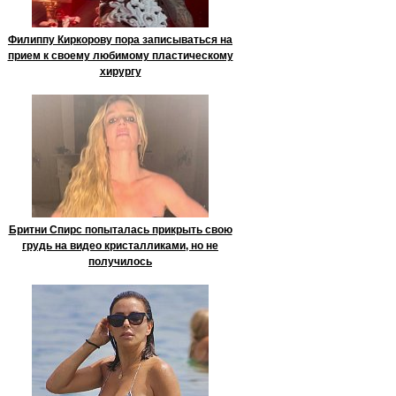
Филиппу Киркорову пора записываться на
прием к своему любимому пластическому
хирургу
Бритни Спирс попыталась прикрыть свою
грудь на видео кристалликами, но не
получилось