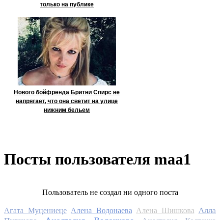
только на публике
Нового бойфренда Бритни Спирс не
напрягает, что она светит на улице
нижним бельем
Посты пользователя maa1
Пользователь не создал ни одного поста
Алла
Агата Муцениеце
Алена Водонаева
Алена Шишкова