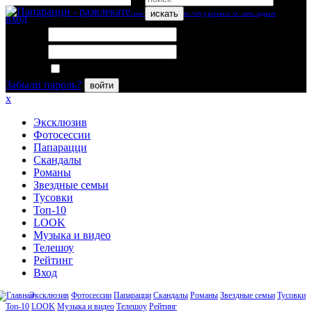
искать
вход
Логин:
Пароль:
Запомнить меня
Забыли пароль?
войти
x
Эксклюзив
Фотосессии
Папарацци
Скандалы
Романы
Звездные семьи
Тусовки
Топ-10
LOOK
Музыка и видео
Телешоу
Рейтинг
Вход
Эксклюзив
Фотосессии
Папарацци
Скандалы
Романы
Звездные семьи
Тусовки
Топ-10
LOOK
Музыка и видео
Телешоу
Рейтинг