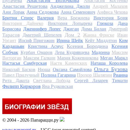
Анастасия Волочкова
Пугачева
Анастасия Костенко
Анастасия Решетова
Анджелина Джоли
Андрей Малахов
Анна Седокова
Ани Лорак
Анна Семенович
Анфиса Чехова
Виктория Боня
Бритни Спирс
Валерия
Вера Брежнева
Виктория Дайнеко
Виктория Лопырева
Глюкоза
Дана
Дмитрий
Борисова
Дженнифер Лопес
Джиган
Дима Билан
Дом 2
Тарасов
Дмитрий Шепелев
Жанна Фриске
Иван
Ургант
Иосиф Пригожин
Ирина Шейк
Кейт Миддлтон
Ким
Ксения Бородина
Ксения
Кардашьян
Кристина Асмус
Собчак
Курбан Омаров
Лера Кудрявцева
Мадонна
Максим
Виторган
Максим Галкин
Мария Кожевникова
Меган Маркл
Настасья Самбурская
Настя Каменских
Наташа Королева
Ольга Бузова
Николай Басков
Нюша
Оксана Самойлова
Павел Прилучный
Полина Гагарина
Прохор Шаляпин
Рианна
Тимати
Рита Дакота
Светлана Лобода
Сергей Лазарев
Филипп Киркоров
Яна Рудковская
© 2004 - 2026 Папарацци.ру
www.paparazzi.ru
– UGC (user generated content)