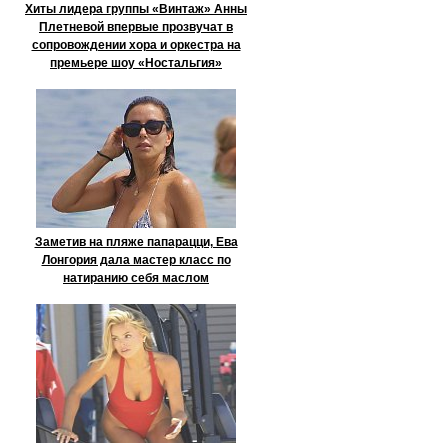
Хиты лидера группы «Винтаж» Анны
Плетневой впервые прозвучат в
сопровождении хора и оркестра на
премьере шоу «Ностальгия»
Заметив на пляже папарацци, Ева
Лонгория дала мастер класс по
натиранию себя маслом