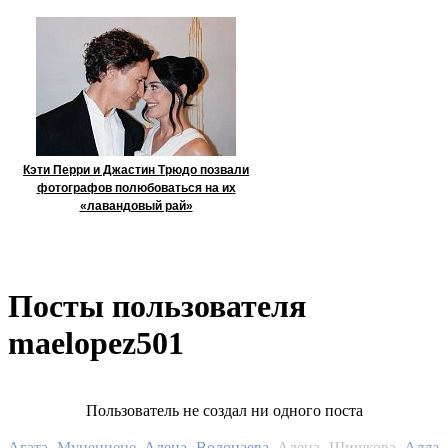
Кэти Перри и Джастин Трюдо позвали
фотографов полюбоваться на их
«лавандовый рай»
Посты пользователя
maelopez501
Пользователь не создал ни одного поста
Алла
Агата Муцениеце
Алена Водонаева
Алена Шишкова