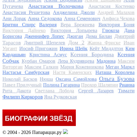
Анастасия Волочкова
Пугачева
Анастасия Костенко
Анастасия Решетова
Анджелина Джоли
Андрей Малахов
Анна Седокова
Ани Лорак
Анна Семенович
Анфиса Чехова
Виктория Боня
Бритни Спирс
Валерия
Вера Брежнева
Виктория Дайнеко
Виктория Лопырева
Глюкоза
Дана
Дмитрий
Борисова
Дженнифер Лопес
Джиган
Дима Билан
Дом 2
Тарасов
Дмитрий Шепелев
Жанна Фриске
Иван
Ургант
Иосиф Пригожин
Ирина Шейк
Кейт Миддлтон
Ким
Ксения Бородина
Ксения
Кардашьян
Кристина Асмус
Собчак
Курбан Омаров
Лера Кудрявцева
Мадонна
Максим
Виторган
Максим Галкин
Мария Кожевникова
Меган Маркл
Настасья Самбурская
Настя Каменских
Наташа Королева
Ольга Бузова
Николай Басков
Нюша
Оксана Самойлова
Павел Прилучный
Полина Гагарина
Прохор Шаляпин
Рианна
Тимати
Рита Дакота
Светлана Лобода
Сергей Лазарев
Филипп Киркоров
Яна Рудковская
© 2004 - 2026 Папарацци.ру