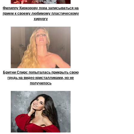
Филиппу Киркорову пора записываться на
прием к своему любимому пластическому
хирургу
Бритни Спирс попыталась прикрыть свою
грудь на видео кристалликами, но не
получилось