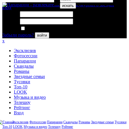
искать
вход
Логин:
Пароль:
Запомнить меня
Забыли пароль?
войти
x
Эксклюзив
Фотосессии
Папарацци
Скандалы
Романы
Звездные семьи
Тусовки
Топ-10
LOOK
Музыка и видео
Телешоу
Рейтинг
Вход
Эксклюзив
Фотосессии
Папарацци
Скандалы
Романы
Звездные семьи
Тусовки
Топ-10
LOOK
Музыка и видео
Телешоу
Рейтинг