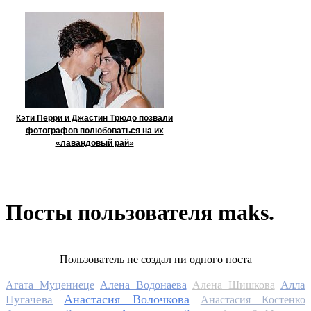
Кэти Перри и Джастин Трюдо позвали
фотографов полюбоваться на их
«лавандовый рай»
Посты пользователя maks.
Пользователь не создал ни одного поста
Алла
Агата Муцениеце
Алена Водонаева
Алена Шишкова
Анастасия Волочкова
Пугачева
Анастасия Костенко