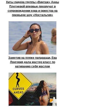
Хиты лидера группы «Винтаж» Анны
Плетневой впервые прозвучат в
сопровождении хора и оркестра на
премьере шоу «Ностальгия»
Заметив на пляже папарацци, Ева
Лонгория дала мастер класс по
натиранию себя маслом