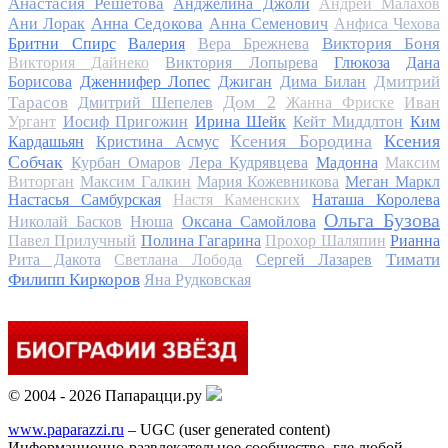
Анастасия Решетова
Анджелина Джоли
Андрей Малахов
Анна Седокова
Ани Лорак
Анна Семенович
Анфиса Чехова
Виктория Боня
Бритни Спирс
Валерия
Вера Брежнева
Виктория Дайнеко
Виктория Лопырева
Глюкоза
Дана
Дмитрий
Борисова
Дженнифер Лопес
Джиган
Дима Билан
Дом 2
Тарасов
Дмитрий Шепелев
Жанна Фриске
Иван
Ургант
Иосиф Пригожин
Ирина Шейк
Кейт Миддлтон
Ким
Ксения Бородина
Ксения
Кардашьян
Кристина Асмус
Собчак
Курбан Омаров
Лера Кудрявцева
Мадонна
Максим
Виторган
Максим Галкин
Мария Кожевникова
Меган Маркл
Настасья Самбурская
Настя Каменских
Наташа Королева
Ольга Бузова
Николай Басков
Нюша
Оксана Самойлова
Павел Прилучный
Полина Гагарина
Прохор Шаляпин
Рианна
Тимати
Рита Дакота
Светлана Лобода
Сергей Лазарев
Филипп Киркоров
Яна Рудковская
© 2004 - 2026 Папарацци.ру
www.paparazzi.ru
– UGC (user generated content)
Информационно-развлекательное сообщество, где любой