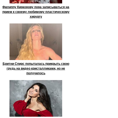
Филиппу Киркорову пора записываться на
прием к своему любимому пластическому
хирургу
Бритни Спирс попыталась прикрыть свою
грудь на видео кристалликами, но не
получилось