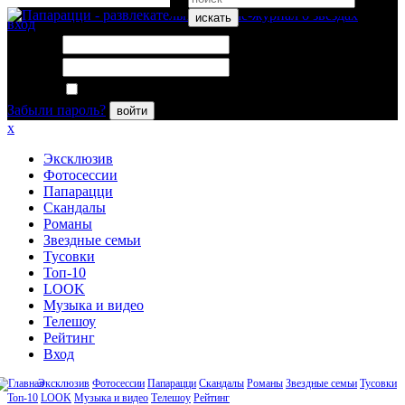
искать
вход
Логин:
Пароль:
Запомнить меня
Забыли пароль?
войти
x
Эксклюзив
Фотосессии
Папарацци
Скандалы
Романы
Звездные семьи
Тусовки
Топ-10
LOOK
Музыка и видео
Телешоу
Рейтинг
Вход
Эксклюзив
Фотосессии
Папарацци
Скандалы
Романы
Звездные семьи
Тусовки
Топ-10
LOOK
Музыка и видео
Телешоу
Рейтинг