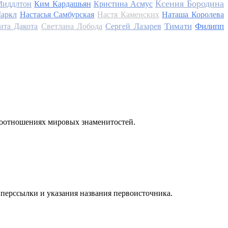
Ксения Бородина
Миддлтон
Ким Кардашьян
Кристина Асмус
аркл
Настасья Самбурская
Настя Каменских
Наташа Королева
Тимати
Филипп
ита Дакота
Светлана Лобода
Сергей Лазарев
моотношениях мировых знаменитостей.
иперссылки и указания названия первоисточника.