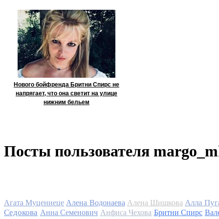
Нового бойфренда Бритни Спирс не
напрягает, что она светит на улице
нижним бельем
Посты пользователя margo_m
Алла Пуг
Агата Муцениеце
Алена Водонаева
Алена Шишкова
Седокова
Анна Семенович
Анфиса Чехова
Бритни Спирс
Вал