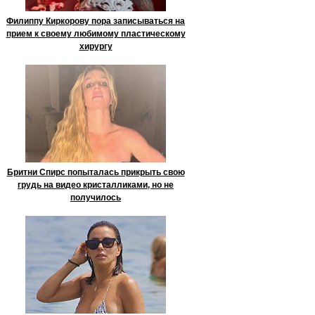
Филиппу Киркорову пора записываться на
прием к своему любимому пластическому
хирургу
Бритни Спирс попыталась прикрыть свою
грудь на видео кристалликами, но не
получилось