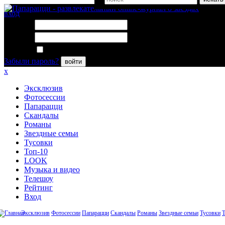
вход
Логин:
Пароль:
Запомнить меня
Забыли пароль?
войти
x
Эксклюзив
Фотосессии
Папарацци
Скандалы
Романы
Звездные семьи
Тусовки
Топ-10
LOOK
Музыка и видео
Телешоу
Рейтинг
Вход
Эксклюзив
Фотосессии
Папарацци
Скандалы
Романы
Звездные семьи
Тусовки
Т