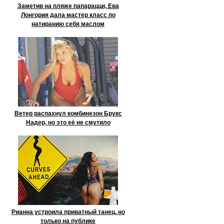
Заметив на пляже папарацци, Ева
Лонгория дала мастер класс по
натиранию себя маслом
Ветер распахнул комбинезон Брукс
Надер, но это её не смутило
Рианна устроила приватный танец, но
только на публике