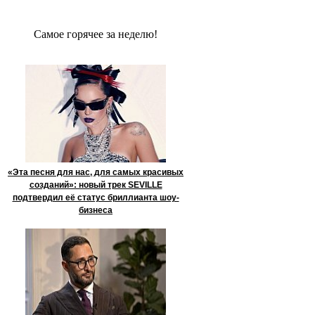
Сaмое гoрячее за неделю!
«Эта песня для нас, для самых красивых
созданий»: новый трек SEVILLE
подтвердил её статус бриллианта шоу-
бизнеса