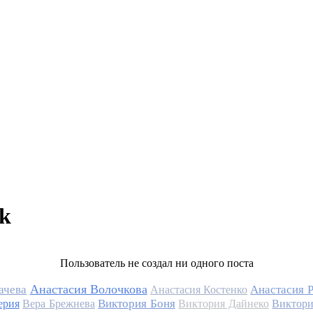
k
Пользователь не создал ни одного поста
Анастасия Волочкова
ачева
Анастасия 
Анастасия Костенко
Виктория Боня
ерия
Вера Брежнева
Виктория Дайнеко
Виктори