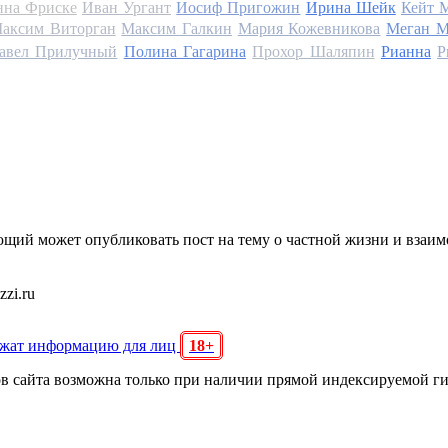
на Фриске
Иван Ургант
Иосиф Пригожин
Ирина Шейк
Кейт 
аксим Виторган
Максим Галкин
Мария Кожевникова
Меган М
авел Прилучный
Полина Гагарина
Прохор Шаляпин
Рианна
Р
щий может опубликовать пост на тему о частной жизни и взаи
zi.ru
ржат информацию для лиц
18+
ов сайта возможна только при наличии прямой индексируемой г