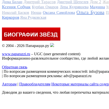
Дом 2
Дмитрий Тарасов
Дима Билан
Дмитрий Шепелев
Жан
Ксения Собчак
Курбан Омаров
Лера Кудрявцева
Мадонна
М
Ольга Бузова
Николай Басков
Нюша
Оксана Самойлова
П
Киркоров
Яна Рудковская
© 2004 - 2026 Папарацци.ру
www.paparazzi.ru
– UGC (user generated content)
Информационно-развлекательное сообщество, где любой желаю
Обратная связь
| По вопросам размещения коммерческих новостей: info@paparaz
| По вопросам размещения рекламы: adv@paparazzi.ru
Авторам
|
Правообладателям
Некоторые материалы сайта соде
Доводим до вашего сведения, что любая перепечатка материал