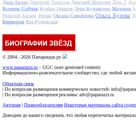
Дом 2
Дмитрий Тарасов
Дима Билан
Дмитрий Шепелев
Жан
Ксения Собчак
Курбан Омаров
Лера Кудрявцева
Мадонна
М
Ольга Бузова
Николай Басков
Нюша
Оксана Самойлова
П
Киркоров
Яна Рудковская
© 2004 - 2026 Папарацци.ру
www.paparazzi.ru
– UGC (user generated content)
Информационно-развлекательное сообщество, где любой желаю
Обратная связь
| По вопросам размещения коммерческих новостей: info@paparaz
| По вопросам размещения рекламы: adv@paparazzi.ru
Авторам
|
Правообладателям
Некоторые материалы сайта соде
Доводим до вашего сведения, что любая перепечатка материал