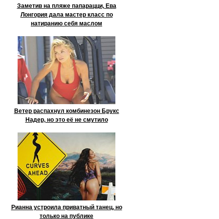
Заметив на пляже папарацци, Ева
Лонгория дала мастер класс по
натиранию себя маслом
Ветер распахнул комбинезон Брукс
Надер, но это её не смутило
Рианна устроила приватный танец, но
только на публике