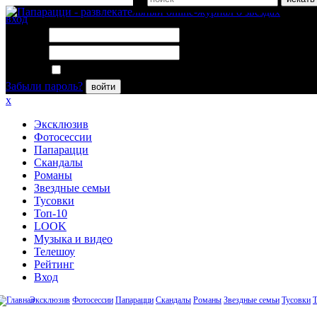
вход
Логин:
Пароль:
Запомнить меня
Забыли пароль?
войти
x
Эксклюзив
Фотосессии
Папарацци
Скандалы
Романы
Звездные семьи
Тусовки
Топ-10
LOOK
Музыка и видео
Телешоу
Рейтинг
Вход
Эксклюзив
Фотосессии
Папарацци
Скандалы
Романы
Звездные семьи
Тусовки
Т