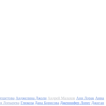
Решетова
Анна
Анджелина Джоли
Андрей Малахов
Ани Лорак
я Лопырева
Глюкоза
Дана Борисова
Дженнифер Лопес
Джиган