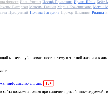
на Фриске
Иван Ургант
Иосиф Пригожин
Ирина Шейк
Кейт 
аксим Виторган
Максим Галкин
Мария Кожевникова
Меган М
авел Прилучный
Полина Гагарина
Прохор Шаляпин
Рианна
Р
щий может опубликовать пост на тему о частной жизни и взаи
zi.ru
ржат информацию для лиц
18+
ов сайта возможна только при наличии прямой индексируемой г