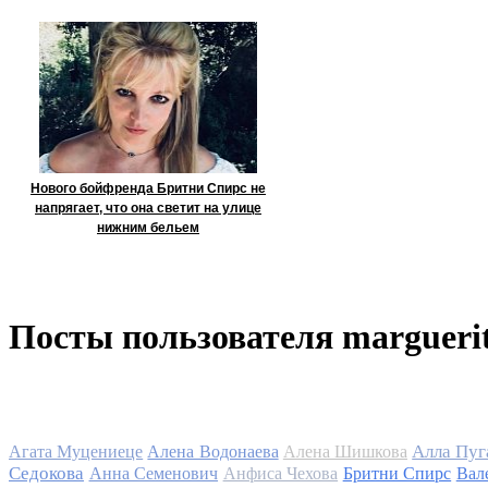
Нового бойфренда Бритни Спирс не
напрягает, что она светит на улице
нижним бельем
Посты пользователя marguerit
Алла Пуг
Агата Муцениеце
Алена Водонаева
Алена Шишкова
Седокова
Анна Семенович
Анфиса Чехова
Бритни Спирс
Вал