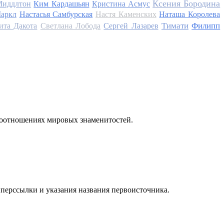
Ксения Бородина
Миддлтон
Ким Кардашьян
Кристина Асмус
аркл
Настасья Самбурская
Настя Каменских
Наташа Королева
Тимати
Филипп
ита Дакота
Светлана Лобода
Сергей Лазарев
моотношениях мировых знаменитостей.
иперссылки и указания названия первоисточника.