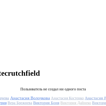
ecrutchfield
Пользователь не создал ни одного поста
Анастасия Волочкова
ачева
Анастасия 
Анастасия Костенко
Виктория Боня
ерия
Вера Брежнева
Виктория Дайнеко
Виктори