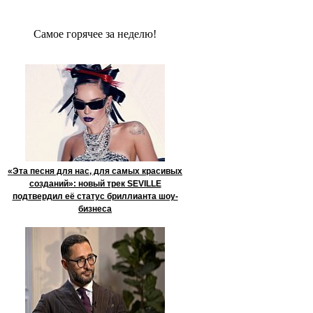
Сaмое гoрячее за неделю!
«Эта песня для нас, для самых красивых
созданий»: новый трек SEVILLE
подтвердил её статус бриллианта шоу-
бизнеса