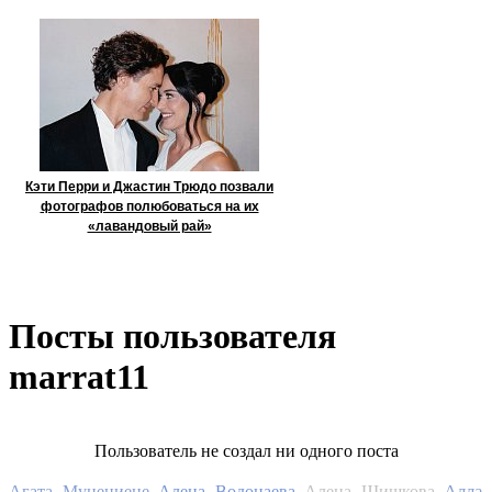
Кэти Перри и Джастин Трюдо позвали
фотографов полюбоваться на их
«лавандовый рай»
Посты пользователя
marrat11
Пользователь не создал ни одного поста
Алла
Агата Муцениеце
Алена Водонаева
Алена Шишкова