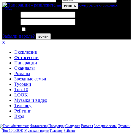
искать
вход
Логин:
Пароль:
Запомнить меня
Забыли пароль?
войти
x
Эксклюзив
Фотосессии
Папарацци
Скандалы
Романы
Звездные семьи
Тусовки
Топ-10
LOOK
Музыка и видео
Телешоу
Рейтинг
Вход
Эксклюзив
Фотосессии
Папарацци
Скандалы
Романы
Звездные семьи
Тусовки
Топ-10
LOOK
Музыка и видео
Телешоу
Рейтинг