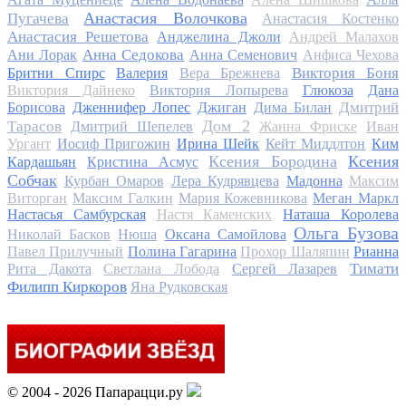
Анастасия Волочкова
Пугачева
Анастасия Костенко
Анастасия Решетова
Анджелина Джоли
Андрей Малахов
Анна Седокова
Ани Лорак
Анна Семенович
Анфиса Чехова
Виктория Боня
Бритни Спирс
Валерия
Вера Брежнева
Виктория Дайнеко
Виктория Лопырева
Глюкоза
Дана
Дмитрий
Борисова
Дженнифер Лопес
Джиган
Дима Билан
Дом 2
Тарасов
Дмитрий Шепелев
Жанна Фриске
Иван
Ургант
Иосиф Пригожин
Ирина Шейк
Кейт Миддлтон
Ким
Ксения Бородина
Ксения
Кардашьян
Кристина Асмус
Собчак
Курбан Омаров
Лера Кудрявцева
Мадонна
Максим
Виторган
Максим Галкин
Мария Кожевникова
Меган Маркл
Настасья Самбурская
Настя Каменских
Наташа Королева
Ольга Бузова
Николай Басков
Нюша
Оксана Самойлова
Павел Прилучный
Полина Гагарина
Прохор Шаляпин
Рианна
Тимати
Рита Дакота
Светлана Лобода
Сергей Лазарев
Филипп Киркоров
Яна Рудковская
© 2004 - 2026 Папарацци.ру