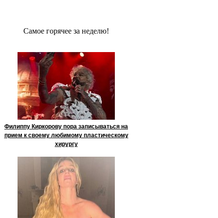
Сaмое гoрячее за неделю!
Филиппу Киркорову пора записываться на
прием к своему любимому пластическому
хирургу