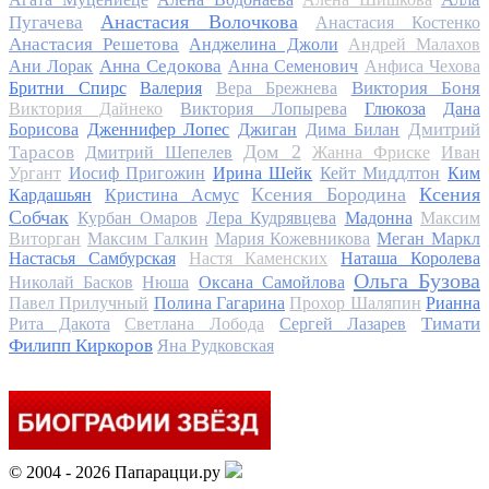
Анастасия Волочкова
Пугачева
Анастасия Костенко
Анастасия Решетова
Анджелина Джоли
Андрей Малахов
Анна Седокова
Ани Лорак
Анна Семенович
Анфиса Чехова
Виктория Боня
Бритни Спирс
Валерия
Вера Брежнева
Виктория Дайнеко
Виктория Лопырева
Глюкоза
Дана
Дмитрий
Борисова
Дженнифер Лопес
Джиган
Дима Билан
Дом 2
Тарасов
Дмитрий Шепелев
Жанна Фриске
Иван
Ургант
Иосиф Пригожин
Ирина Шейк
Кейт Миддлтон
Ким
Ксения Бородина
Ксения
Кардашьян
Кристина Асмус
Собчак
Курбан Омаров
Лера Кудрявцева
Мадонна
Максим
Виторган
Максим Галкин
Мария Кожевникова
Меган Маркл
Настасья Самбурская
Настя Каменских
Наташа Королева
Ольга Бузова
Николай Басков
Нюша
Оксана Самойлова
Павел Прилучный
Полина Гагарина
Прохор Шаляпин
Рианна
Тимати
Рита Дакота
Светлана Лобода
Сергей Лазарев
Филипп Киркоров
Яна Рудковская
© 2004 - 2026 Папарацци.ру