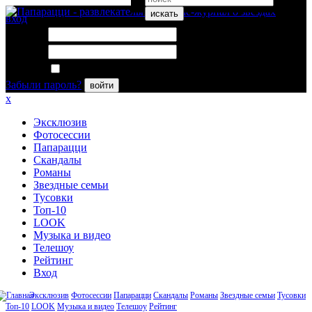
искать
вход
Логин:
Пароль:
Запомнить меня
Забыли пароль?
войти
x
Эксклюзив
Фотосессии
Папарацци
Скандалы
Романы
Звездные семьи
Тусовки
Топ-10
LOOK
Музыка и видео
Телешоу
Рейтинг
Вход
Эксклюзив
Фотосессии
Папарацци
Скандалы
Романы
Звездные семьи
Тусовки
Топ-10
LOOK
Музыка и видео
Телешоу
Рейтинг