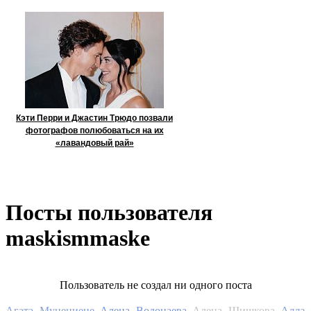
Кэти Перри и Джастин Трюдо позвали
фотографов полюбоваться на их
«лавандовый рай»
Посты пользователя
maskismmaske
Пользователь не создал ни одного поста
Алла
Агата Муцениеце
Алена Водонаева
Алена Шишкова