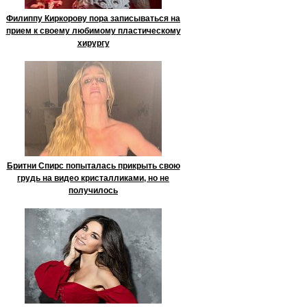
Филиппу Киркорову пора записываться на
прием к своему любимому пластическому
хирургу
Бритни Спирс попыталась прикрыть свою
грудь на видео кристалликами, но не
получилось