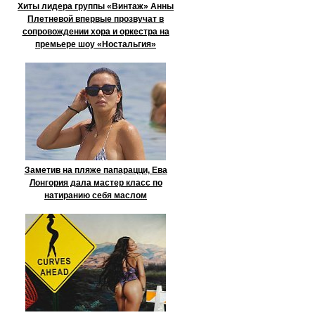
Хиты лидера группы «Винтаж» Анны
Плетневой впервые прозвучат в
сопровождении хора и оркестра на
премьере шоу «Ностальгия»
Заметив на пляже папарацци, Ева
Лонгория дала мастер класс по
натиранию себя маслом