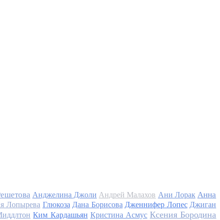
Решетова
Анна
Анджелина Джоли
Андрей Малахов
Ани Лорак
я Лопырева
Глюкоза
Дана Борисова
Дженнифер Лопес
Джиган
Ксения Бородина
Миддлтон
Ким Кардашьян
Кристина Асмус