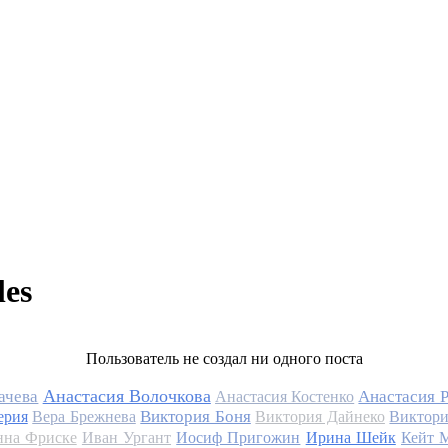
les
Пользователь не создал ни одного поста
Анастасия Волочкова
ачева
Анастасия 
Анастасия Костенко
Виктория Боня
ерия
Вера Брежнева
Виктория Дайнеко
Виктори
на Фриске
Иван Ургант
Иосиф Пригожин
Ирина Шейк
Кейт 