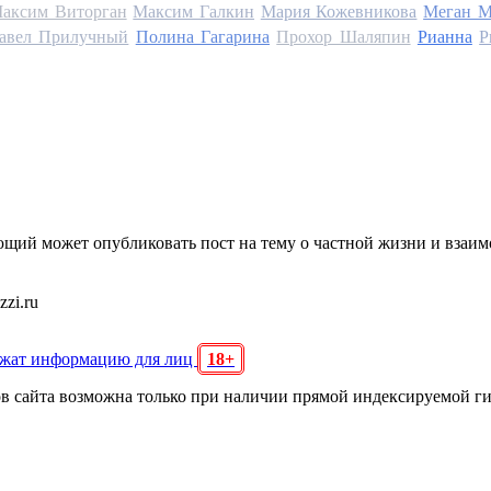
аксим Виторган
Максим Галкин
Мария Кожевникова
Меган М
авел Прилучный
Полина Гагарина
Прохор Шаляпин
Рианна
Р
щий может опубликовать пост на тему о частной жизни и взаи
zi.ru
ржат информацию для лиц
18+
ов сайта возможна только при наличии прямой индексируемой г