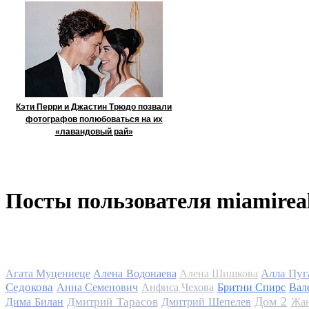
Кэти Перри и Джастин Трюдо позвали
фотографов полюбоваться на их
«лавандовый рай»
Посты пользователя miamirea
Алла Пуг
Агата Муцениеце
Алена Водонаева
Алена Шишкова
Седокова
Анна Семенович
Анфиса Чехова
Бритни Спирс
Вал
Дом 2
Дмитрий Тарасов
Дима Билан
Дмитрий Шепелев
Жан