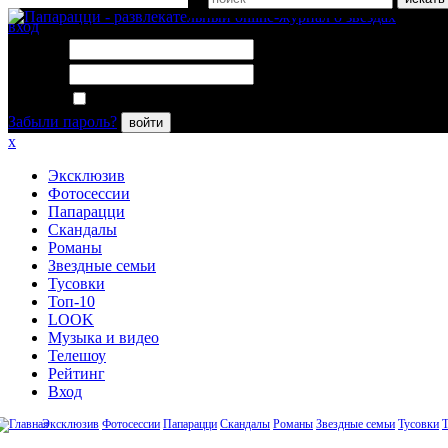
вход
Логин:
Пароль:
Запомнить меня
Забыли пароль?
войти
x
Эксклюзив
Фотосессии
Папарацци
Скандалы
Романы
Звездные семьи
Тусовки
Топ-10
LOOK
Музыка и видео
Телешоу
Рейтинг
Вход
Эксклюзив
Фотосессии
Папарацци
Скандалы
Романы
Звездные семьи
Тусовки
Т