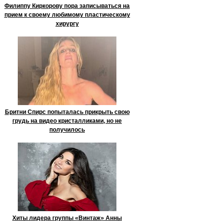
Филиппу Киркорову пора записываться на
прием к своему любимому пластическому
хирургу
Бритни Спирс попыталась прикрыть свою
грудь на видео кристалликами, но не
получилось
Хиты лидера группы «Винтаж» Анны