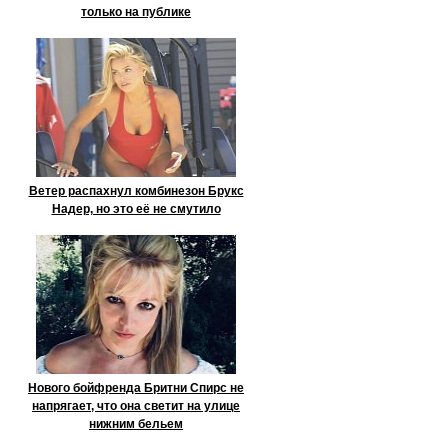
только на публике
Ветер распахнул комбинезон Брукс
Надер, но это её не смутило
Нового бойфренда Бритни Спирс не
напрягает, что она светит на улице
нижним бельем