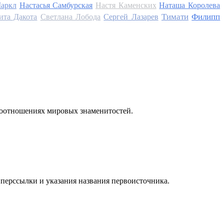
аркл
Настасья Самбурская
Настя Каменских
Наташа Королева
Тимати
Филипп
ита Дакота
Светлана Лобода
Сергей Лазарев
моотношениях мировых знаменитостей.
иперссылки и указания названия первоисточника.