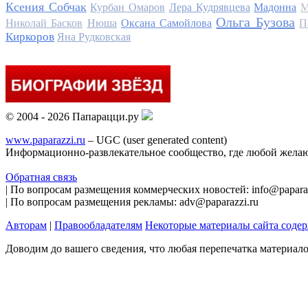
Ксения Собчак
Курбан Омаров
Лера Кудрявцева
Мадонна
М
Ольга Бузова
Николай Басков
Нюша
Оксана Самойлова
П
Киркоров
Яна Рудковская
© 2004 - 2026 Папарацци.ру
www.paparazzi.ru
– UGC (user generated content)
Информационно-развлекательное сообщество, где любой желаю
Обратная связь
| По вопросам размещения коммерческих новостей: info@paparaz
| По вопросам размещения рекламы: adv@paparazzi.ru
Авторам
|
Правообладателям
Некоторые материалы сайта соде
Доводим до вашего сведения, что любая перепечатка материал