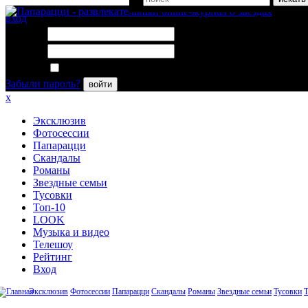
вход
Логин:
Пароль:
Запомнить меня
Забыли пароль?
войти
x
Эксклюзив
Фотосессии
Папарацци
Скандалы
Романы
Звездные семьи
Тусовки
Топ-10
LOOK
Музыка и видео
Телешоу
Рейтинг
Вход
Эксклюзив
Фотосессии
Папарацци
Скандалы
Романы
Звездные семьи
Тусовки
Т