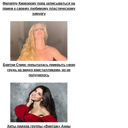
Филиппу Киркорову пора записываться на
прием к своему любимому пластическому
хирургу
Бритни Спирс попыталась прикрыть свою
грудь на видео кристалликами, но не
получилось
Хиты лидера группы «Винтаж» Анны