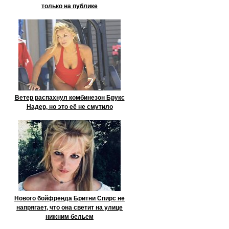
только на публике
Ветер распахнул комбинезон Брукс
Надер, но это её не смутило
Нового бойфренда Бритни Спирс не
напрягает, что она светит на улице
нижним бельем