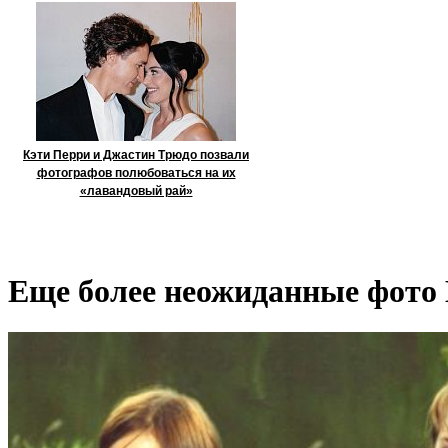
Кэти Перри и Джастин Трюдо позвали
фотографов полюбоваться на их
«лавандовый рай»
Еще более неожиданные фото