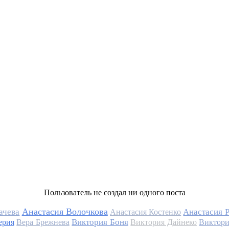
Пользователь не создал ни одного поста
Анастасия Волочкова
ачева
Анастасия 
Анастасия Костенко
Виктория Боня
ерия
Вера Брежнева
Виктория Дайнеко
Виктори