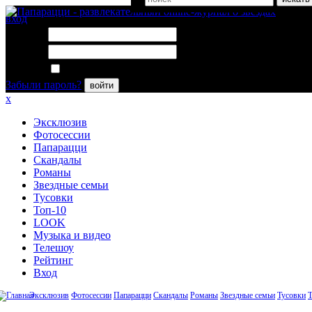
вход
Логин:
Пароль:
Запомнить меня
Забыли пароль?
войти
x
Эксклюзив
Фотосессии
Папарацци
Скандалы
Романы
Звездные семьи
Тусовки
Топ-10
LOOK
Музыка и видео
Телешоу
Рейтинг
Вход
Эксклюзив
Фотосессии
Папарацци
Скандалы
Романы
Звездные семьи
Тусовки
Т