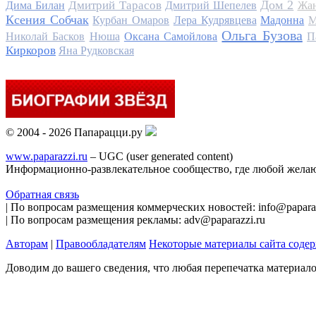
Дом 2
Дмитрий Тарасов
Дима Билан
Дмитрий Шепелев
Жан
Ксения Собчак
Курбан Омаров
Лера Кудрявцева
Мадонна
М
Ольга Бузова
Николай Басков
Нюша
Оксана Самойлова
П
Киркоров
Яна Рудковская
© 2004 - 2026 Папарацци.ру
www.paparazzi.ru
– UGC (user generated content)
Информационно-развлекательное сообщество, где любой желаю
Обратная связь
| По вопросам размещения коммерческих новостей: info@paparaz
| По вопросам размещения рекламы: adv@paparazzi.ru
Авторам
|
Правообладателям
Некоторые материалы сайта соде
Доводим до вашего сведения, что любая перепечатка материал