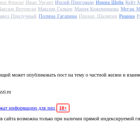
на Фриске
Иван Ургант
Иосиф Пригожин
Ирина Шейк
Кейт 
аксим Виторган
Максим Галкин
Мария Кожевникова
Меган М
авел Прилучный
Полина Гагарина
Прохор Шаляпин
Рианна
Р
щий может опубликовать пост на тему о частной жизни и взаи
zi.ru
ржат информацию для лиц
18+
ов сайта возможна только при наличии прямой индексируемой г