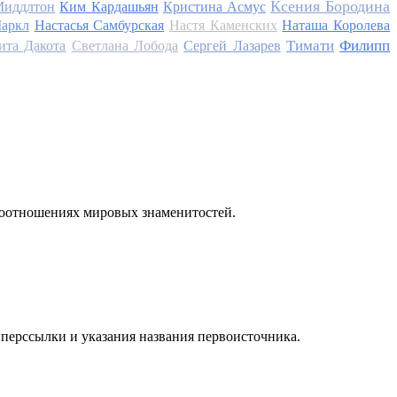
Ксения Бородина
Миддлтон
Ким Кардашьян
Кристина Асмус
аркл
Настасья Самбурская
Настя Каменских
Наташа Королева
Тимати
Филипп
ита Дакота
Светлана Лобода
Сергей Лазарев
моотношениях мировых знаменитостей.
иперссылки и указания названия первоисточника.