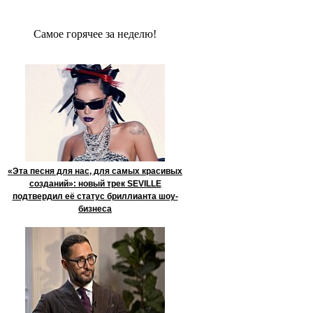
Сaмое гoрячее за неделю!
«Эта песня для нас, для самых красивых
созданий»: новый трек SEVILLE
подтвердил её статус бриллианта шоу-
бизнеса