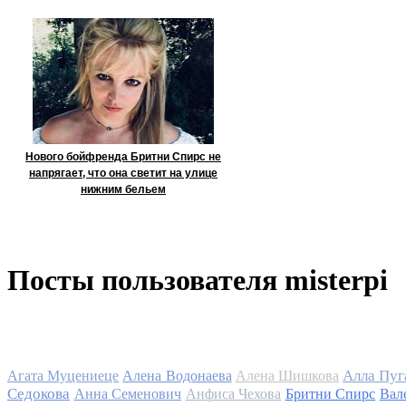
Нового бойфренда Бритни Спирс не
напрягает, что она светит на улице
нижним бельем
Посты пользователя misterpi
Алла Пуг
Агата Муцениеце
Алена Водонаева
Алена Шишкова
Седокова
Анна Семенович
Анфиса Чехова
Бритни Спирс
Вал