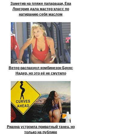
Заметив на пляже папарацци, Ева
Лонгория дала мастер класс по
натиранию себя маслом
Ветер распахнул комбинезон Брукс
Надер, но это её не смутило
Рианна устроила приватный танец, но
только на публике