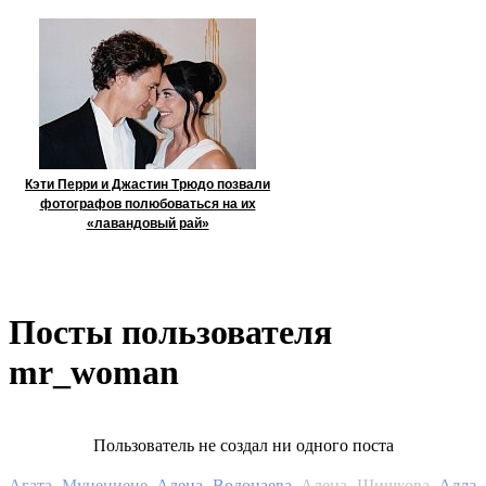
Кэти Перри и Джастин Трюдо позвали
фотографов полюбоваться на их
«лавандовый рай»
Посты пользователя
mr_woman
Пользователь не создал ни одного поста
Алла
Агата Муцениеце
Алена Водонаева
Алена Шишкова