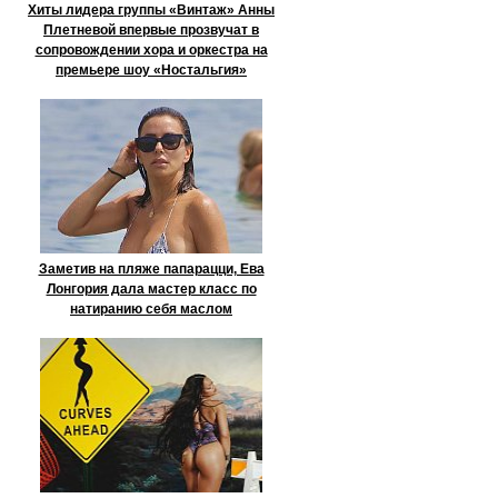
Хиты лидера группы «Винтаж» Анны
Плетневой впервые прозвучат в
сопровождении хора и оркестра на
премьере шоу «Ностальгия»
Заметив на пляже папарацци, Ева
Лонгория дала мастер класс по
натиранию себя маслом