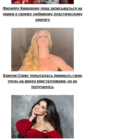
Филиппу Киркорову пора записываться на
прием к своему любимому пластическому
хирургу
Бритни Спирс попыталась прикрыть свою
грудь на видео кристалликами, но не
получилось