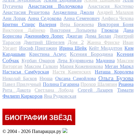
Анастасия Волочкова
Пугачева
Анастасия Костенко
Анастасия Решетова
Анджелина Джоли
Андрей Малахов
Анна Седокова
Ани Лорак
Анна Семенович
Анфиса Чехова
Виктория Боня
Бритни Спирс
Валерия
Вера Брежнева
Виктория Дайнеко
Виктория Лопырева
Глюкоза
Дана
Дмитрий
Борисова
Дженнифер Лопес
Джиган
Дима Билан
Дом 2
Тарасов
Дмитрий Шепелев
Жанна Фриске
Иван
Ургант
Иосиф Пригожин
Ирина Шейк
Кейт Миддлтон
Ким
Ксения Бородина
Ксения
Кардашьян
Кристина Асмус
Собчак
Курбан Омаров
Лера Кудрявцева
Мадонна
Максим
Виторган
Максим Галкин
Мария Кожевникова
Меган Маркл
Настасья Самбурская
Настя Каменских
Наташа Королева
Ольга Бузова
Николай Басков
Нюша
Оксана Самойлова
Павел Прилучный
Полина Гагарина
Прохор Шаляпин
Рианна
Тимати
Рита Дакота
Светлана Лобода
Сергей Лазарев
Филипп Киркоров
Яна Рудковская
© 2004 - 2026 Папарацци.ру