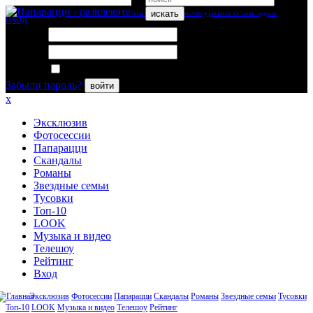
искать
вход
Логин:
Пароль:
Запомнить меня
Забыли пароль?
войти
x
Эксклюзив
Фотосессии
Папарацци
Скандалы
Романы
Звездные семьи
Тусовки
Топ-10
LOOK
Музыка и видео
Телешоу
Рейтинг
Вход
Эксклюзив
Фотосессии
Папарацци
Скандалы
Романы
Звездные семьи
Тусовки
Топ-10
LOOK
Музыка и видео
Телешоу
Рейтинг