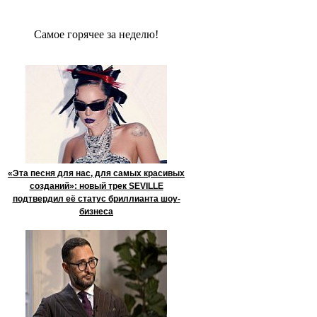
Сaмое гoрячее за неделю!
«Эта песня для нас, для самых красивых
созданий»: новый трек SEVILLE
подтвердил её статус бриллианта шоу-
бизнеса