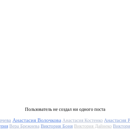
Пользователь не создал ни одного поста
Анастасия Волочкова
ачева
Анастасия 
Анастасия Костенко
Виктория Боня
ерия
Вера Брежнева
Виктория Дайнеко
Виктори