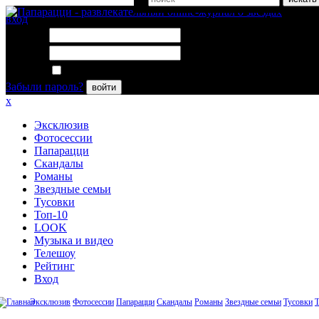
вход
Логин:
Пароль:
Запомнить меня
Забыли пароль?
войти
x
Эксклюзив
Фотосессии
Папарацци
Скандалы
Романы
Звездные семьи
Тусовки
Топ-10
LOOK
Музыка и видео
Телешоу
Рейтинг
Вход
Эксклюзив
Фотосессии
Папарацци
Скандалы
Романы
Звездные семьи
Тусовки
Т