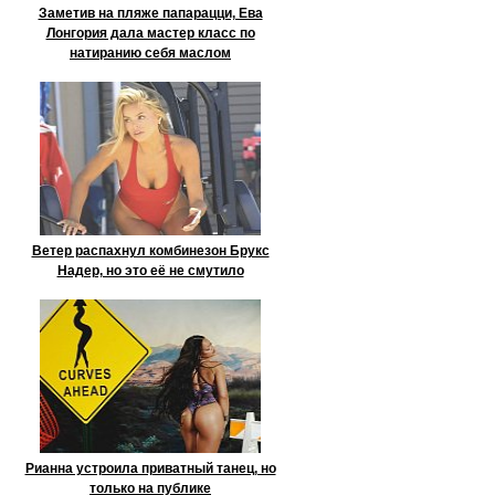
Заметив на пляже папарацци, Ева
Лонгория дала мастер класс по
натиранию себя маслом
Ветер распахнул комбинезон Брукс
Надер, но это её не смутило
Рианна устроила приватный танец, но
только на публике