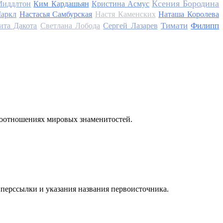
Ксения Бородина
Миддлтон
Ким Кардашьян
Кристина Асмус
аркл
Настасья Самбурская
Настя Каменских
Наташа Королева
Тимати
Филипп
ита Дакота
Светлана Лобода
Сергей Лазарев
моотношениях мировых знаменитостей.
иперссылки и указания названия первоисточника.