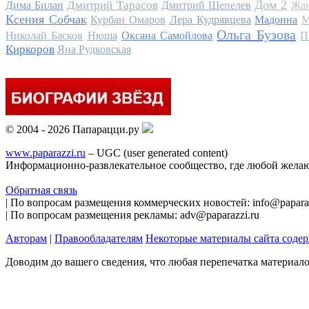
Дом 2
Дмитрий Тарасов
Дима Билан
Дмитрий Шепелев
Жан
Ксения Собчак
Курбан Омаров
Лера Кудрявцева
Мадонна
М
Ольга Бузова
Николай Басков
Нюша
Оксана Самойлова
П
Киркоров
Яна Рудковская
© 2004 - 2026 Папарацци.ру
www.paparazzi.ru
– UGC (user generated content)
Информационно-развлекательное сообщество, где любой желаю
Обратная связь
| По вопросам размещения коммерческих новостей: info@paparaz
| По вопросам размещения рекламы: adv@paparazzi.ru
Авторам
|
Правообладателям
Некоторые материалы сайта соде
Доводим до вашего сведения, что любая перепечатка материал