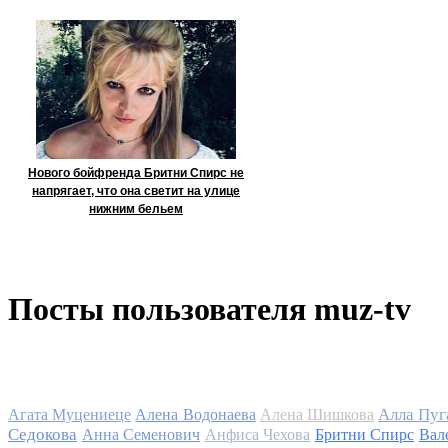
Нового бойфренда Бритни Спирс не
напрягает, что она светит на улице
нижним бельем
Посты пользователя muz-tv
Алла Пуг
Агата Муцениеце
Алена Водонаева
Алена Шишкова
Седокова
Анна Семенович
Анфиса Чехова
Бритни Спирс
Вал