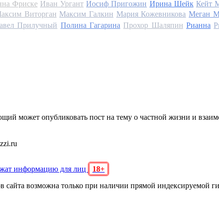
на Фриске
Иван Ургант
Иосиф Пригожин
Ирина Шейк
Кейт 
аксим Виторган
Максим Галкин
Мария Кожевникова
Меган М
авел Прилучный
Полина Гагарина
Прохор Шаляпин
Рианна
Р
щий может опубликовать пост на тему о частной жизни и взаи
zi.ru
ржат информацию для лиц
18+
ов сайта возможна только при наличии прямой индексируемой г