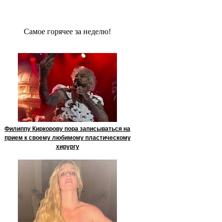
Сaмое гoрячее за неделю!
Филиппу Киркорову пора записываться на
прием к своему любимому пластическому
хирургу