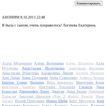
Комментировать
АНОНИМ
8.10.2013 22:48
Я была с сыном, очень понравилось! Логачева Екатерина.
Алла
Агата Муцениеце
Алена Водонаева
Алена Шишкова
Анастасия Волочкова
Пугачева
Анастасия Костенко
Анастасия Решетова
Анджелина Джоли
Андрей Малахов
Анна Седокова
Ани Лорак
Анна Семенович
Анфиса Чехова
Виктория Боня
Бритни Спирс
Валерия
Вера Брежнева
Виктория Дайнеко
Виктория Лопырева
Глюкоза
Дана
Дмитрий
Борисова
Дженнифер Лопес
Джиган
Дима Билан
Дом 2
Тарасов
Дмитрий Шепелев
Жанна Фриске
Иван
Ургант
Иосиф Пригожин
Ирина Шейк
Кейт Миддлтон
Ким
Ксения Бородина
Ксения
Кардашьян
Кристина Асмус