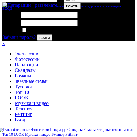
искать
вход
Логин:
Пароль:
Запомнить меня
Забыли пароль?
войти
x
Эксклюзив
Фотосессии
Папарацци
Скандалы
Романы
Звездные семьи
Тусовки
Топ-10
LOOK
Музыка и видео
Телешоу
Рейтинг
Вход
Эксклюзив
Фотосессии
Папарацци
Скандалы
Романы
Звездные семьи
Тусовки
Топ-10
LOOK
Музыка и видео
Телешоу
Рейтинг