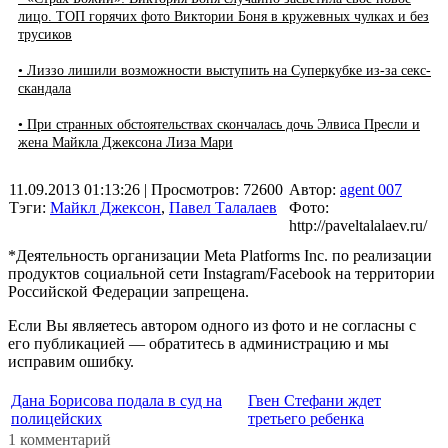
лицо. ТОП горячих фото Виктории Боня в кружевных чулках и без
трусиков
• Лиззо лишили возможности выступить на Суперкубке из-за секс-
скандала
• При странных обстоятельствах скончалась дочь Элвиса Пресли и
жена Майкла Джексона Лиза Мари
11.09.2013 01:13:26
| Просмотров: 72600
Автор:
agent 007
Тэги:
Майкл Джексон
,
Павел Талалаев
Фото:
http://paveltalalaev.ru/
*Деятельность организации Meta Platforms Inc. по реализации
продуктов социальной сети Instagram/Facebook на территории
Российской Федерации запрещена.
Если Вы являетесь автором одного из фото и не согласны с
его публикацией — обратитесь в администрацию и мы
исправим ошибку.
Дана Борисова подала в суд на
Гвен Стефани ждет
полицейских
третьего ребенка
1 комментарий