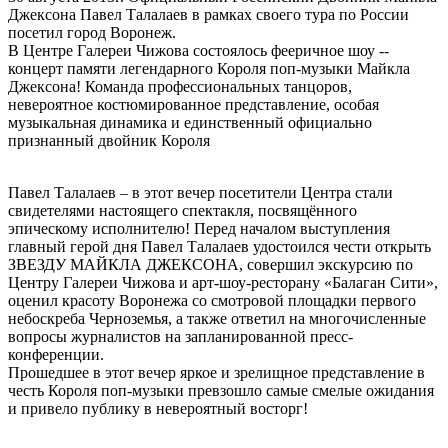
Джексона Павел Талалаев в рамках своего тура по России
посетил город Воронеж.
В Центре Галереи Чижова состоялось фееричное шоу --
концерт памяти легендарного Короля поп-музыки Майкла
Джексона! Команда профессиональных танцоров,
невероятное костюмированное представление, особая
музыкальная динамика и единственный официально
признанный двойник Короля
Павел Талалаев – в этот вечер посетители Центра стали
свидетелями настоящего спектакля, посвящённого
эпическому исполнителю! Перед началом выступления
главный герой дня Павел Талалаев удостоился чести открыть
ЗВЕЗДУ МАЙКЛА ДЖЕКСОНА, совершил экскурсию по
Центру Галереи Чижова и арт-шоу-ресторану «Балаган Сити»,
оценил красоту Воронежа со смотровой площадки первого
небоскреба Черноземья, а также ответил на многочисленные
вопросы журналистов на запланированной пресс-
конференции.
Прошедшее в этот вечер яркое и зрелищное представление в
честь Короля поп-музыки превзошло самые смелые ожидания
и привело публику в невероятный восторг!