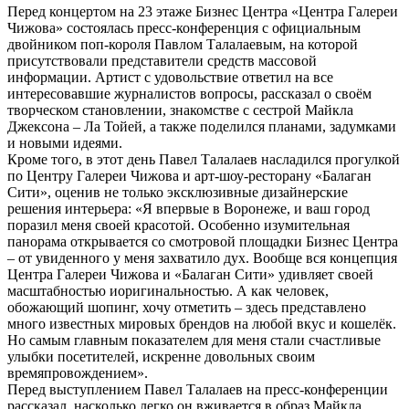
Перед концертом на 23 этаже Бизнес Центра «Центра Галереи
Чижова» состоялась пресс-конференция с официальным
двойником поп-короля Павлом Талалаевым, на которой
присутствовали представители средств массовой
информации. Артист с удовольствие ответил на все
интересовавшие журналистов вопросы, рассказал о своём
творческом становлении, знакомстве с сестрой Майкла
Джексона – Ла Тойей, а также поделился планами, задумками
и новыми идеями.
Кроме того, в этот день Павел Талалаев насладился прогулкой
по Центру Галереи Чижова и арт-шоу-ресторану «Балаган
Сити», оценив не только эксклюзивные дизайнерские
решения интерьера: «Я впервые в Воронеже, и ваш город
поразил меня своей красотой. Особенно изумительная
панорама открывается со смотровой площадки Бизнес Центра
– от увиденного у меня захватило дух. Вообще вся концепция
Центра Галереи Чижова и «Балаган Сити» удивляет своей
масштабностью иоригинальностью. А как человек,
обожающий шопинг, хочу отметить – здесь представлено
много известных мировых брендов на любой вкус и кошелёк.
Но самым главным показателем для меня стали счастливые
улыбки посетителей, искренне довольных своим
времяпровождением».
Перед выступлением Павел Талалаев на пресс-конференции
рассказал, насколько легко он вживается в образ Майкла