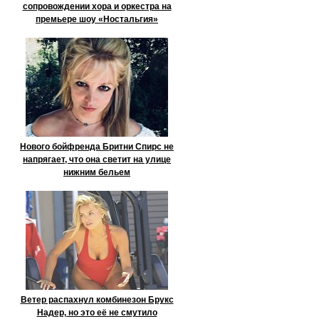
сопровождении хора и оркестра на
премьере шоу «Ностальгия»
Нового бойфренда Бритни Спирс не
напрягает, что она светит на улице
нижним бельем
Ветер распахнул комбинезон Брукс
Надер, но это её не смутило