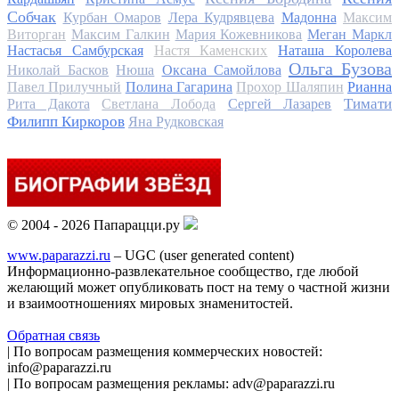
Собчак
Курбан Омаров
Лера Кудрявцева
Мадонна
Максим
Виторган
Максим Галкин
Мария Кожевникова
Меган Маркл
Настасья Самбурская
Настя Каменских
Наташа Королева
Ольга Бузова
Николай Басков
Нюша
Оксана Самойлова
Павел Прилучный
Полина Гагарина
Прохор Шаляпин
Рианна
Тимати
Рита Дакота
Светлана Лобода
Сергей Лазарев
Филипп Киркоров
Яна Рудковская
© 2004 - 2026 Папарацци.ру
www.paparazzi.ru
– UGC (user generated content)
Информационно-развлекательное сообщество, где любой
желающий может опубликовать пост на тему о частной жизни
и взаимоотношениях мировых знаменитостей.
Обратная связь
| По вопросам размещения коммерческих новостей:
info@paparazzi.ru
| По вопросам размещения рекламы: adv@paparazzi.ru