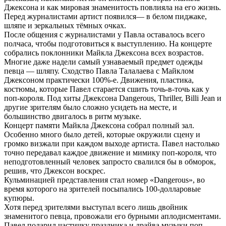
Джексона и как мировая знаменитость повлияла на его жизнь.
Перед журналистами артист появился— в белом пиджаке,
шляпе и зеркальных тёмных очках.
После общения с журналистами у Павла оставалось всего
полчаса, чтобы подготовиться к выступлению. На концерте
собрались поклонники Майкла Джексона всех возрастов.
Многие даже надели самый узнаваемый предмет одежды
певца — шляпу. Сходство Павла Талалаева с Майклом
Джексоном практически 100%-е. Движения, пластика,
костюмы, которые Павел старается сшить точь-в-точь как у
поп-короля. Под хиты Джексона Dangerous, Thriller, Billi Jean и
другие зрителям было сложно усидеть на месте, и
большинство двигалось в ритм музыке.
Концерт памяти Майкла Джексона собрал полный зал.
Особенно много было детей, которые окружили сцену и
громко визжали при каждом выходе артиста. Павел настолько
точно передавал каждое движение и мимику поп-короля, что
неподготовленный человек запросто свалился бы в обморок,
решив, что Джексон воскрес.
Кульминацией представления стал номер «Dangerous», во
время которого на зрителей посыпались 100-долларовые
купюры.
Хотя перед зрителями выступал всего лишь двойник
знаменитого певца, провожали его бурными аплодисментами.
Павел подарил частичку праздника и драйва музыки поп-