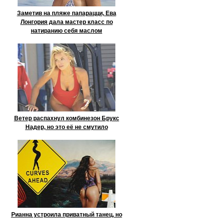
Заметив на пляже папарацци, Ева
Лонгория дала мастер класс по
натиранию себя маслом
Ветер распахнул комбинезон Брукс
Надер, но это её не смутило
Рианна устроила приватный танец, но