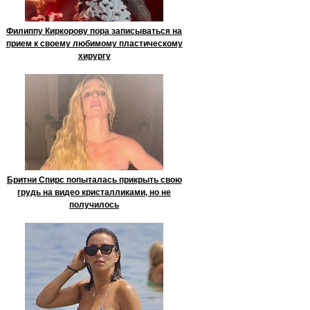
Филиппу Киркорову пора записываться на
прием к своему любимому пластическому
хирургу
Бритни Спирс попыталась прикрыть свою
грудь на видео кристалликами, но не
получилось