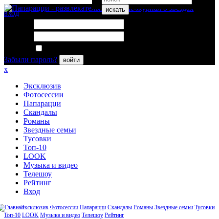
искать
вход
Логин:
Пароль:
Запомнить меня
Забыли пароль?
войти
x
Эксклюзив
Фотосессии
Папарацци
Скандалы
Романы
Звездные семьи
Тусовки
Топ-10
LOOK
Музыка и видео
Телешоу
Рейтинг
Вход
Эксклюзив
Фотосессии
Папарацци
Скандалы
Романы
Звездные семьи
Тусовки
Топ-10
LOOK
Музыка и видео
Телешоу
Рейтинг