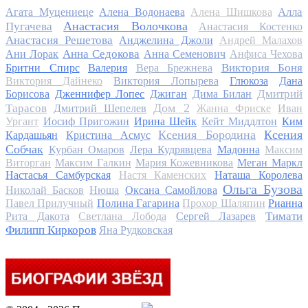
Алла
Агата Муцениеце
Алена Водонаева
Алена Шишкова
Анастасия Волочкова
Пугачева
Анастасия Костенко
Анастасия Решетова
Анджелина Джоли
Андрей Малахов
Анна Седокова
Ани Лорак
Анна Семенович
Анфиса Чехова
Виктория Боня
Бритни Спирс
Валерия
Вера Брежнева
Виктория Дайнеко
Виктория Лопырева
Глюкоза
Дана
Дмитрий
Борисова
Дженнифер Лопес
Джиган
Дима Билан
Дом 2
Тарасов
Дмитрий Шепелев
Жанна Фриске
Иван
Ургант
Иосиф Пригожин
Ирина Шейк
Кейт Миддлтон
Ким
Ксения Бородина
Ксения
Кардашьян
Кристина Асмус
Собчак
Курбан Омаров
Лера Кудрявцева
Мадонна
Максим
Виторган
Максим Галкин
Мария Кожевникова
Меган Маркл
Настасья Самбурская
Настя Каменских
Наташа Королева
Ольга Бузова
Николай Басков
Нюша
Оксана Самойлова
Павел Прилучный
Полина Гагарина
Прохор Шаляпин
Рианна
Тимати
Рита Дакота
Светлана Лобода
Сергей Лазарев
Филипп Киркоров
Яна Рудковская