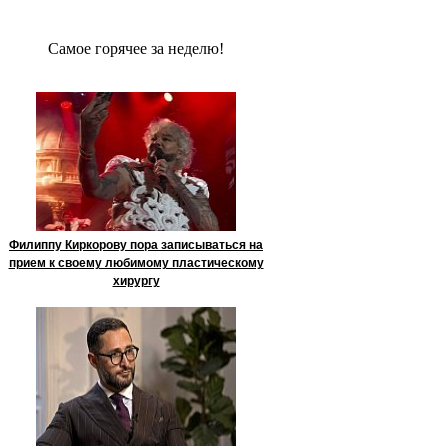
Сaмое гoрячее за неделю!
Филиппу Киркорову пора записываться на
прием к своему любимому пластическому
хирургу