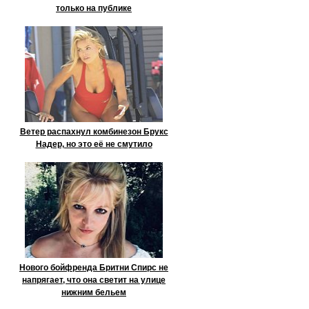
только на публике
Ветер распахнул комбинезон Брукс
Надер, но это её не смутило
Нового бойфренда Бритни Спирс не
напрягает, что она светит на улице
нижним бельем