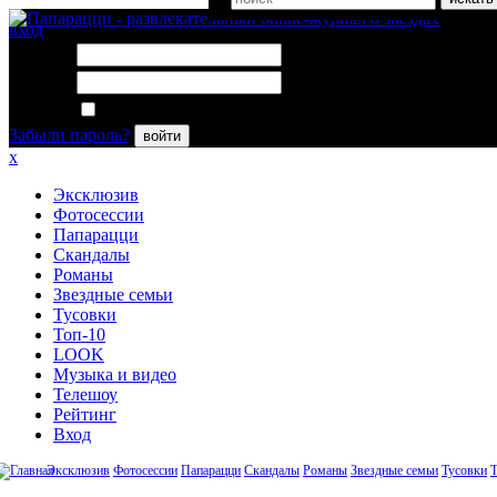
вход
Логин:
Пароль:
Запомнить меня
Забыли пароль?
войти
x
Эксклюзив
Фотосессии
Папарацци
Скандалы
Романы
Звездные семьи
Тусовки
Топ-10
LOOK
Музыка и видео
Телешоу
Рейтинг
Вход
Эксклюзив
Фотосессии
Папарацци
Скандалы
Романы
Звездные семьи
Тусовки
Т