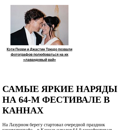
Кэти Перри и Джастин Трюдо позвали
фотографов полюбоваться на их
«лавандовый рай»
САМЫЕ ЯРКИЕ НАРЯДЫ
НА 64-М ФЕСТИВАЛЕ В
КАННАХ
На Лазурном берегу стартовал очередной праздник
кинематографа – в Каннах начался 64-й кинофестиваль.