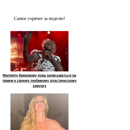
Сaмое гoрячее за неделю!
Филиппу Киркорову пора записываться на
прием к своему любимому пластическому
хирургу