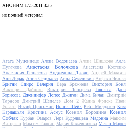
АНОНИМ
17.5.2011 3:35
не полный материал
Алла
Агата Муцениеце
Алена Водонаева
Алена Шишкова
Анастасия Волочкова
Пугачева
Анастасия Костенко
Анастасия Решетова
Анджелина Джоли
Андрей Малахов
Анна Седокова
Ани Лорак
Анна Семенович
Анфиса Чехова
Виктория Боня
Бритни Спирс
Валерия
Вера Брежнева
Виктория Дайнеко
Виктория Лопырева
Глюкоза
Дана
Дмитрий
Борисова
Дженнифер Лопес
Джиган
Дима Билан
Дом 2
Тарасов
Дмитрий Шепелев
Жанна Фриске
Иван
Ургант
Иосиф Пригожин
Ирина Шейк
Кейт Миддлтон
Ким
Ксения Бородина
Ксения
Кардашьян
Кристина Асмус
Собчак
Курбан Омаров
Лера Кудрявцева
Мадонна
Максим
Виторган
Максим Галкин
Мария Кожевникова
Меган Маркл