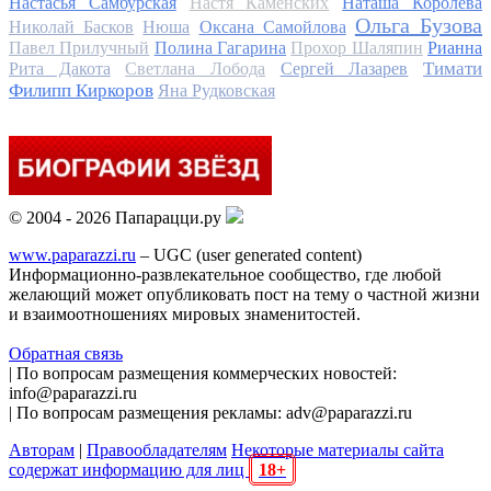
Настасья Самбурская
Настя Каменских
Наташа Королева
Ольга Бузова
Николай Басков
Нюша
Оксана Самойлова
Павел Прилучный
Полина Гагарина
Прохор Шаляпин
Рианна
Тимати
Рита Дакота
Светлана Лобода
Сергей Лазарев
Филипп Киркоров
Яна Рудковская
© 2004 - 2026 Папарацци.ру
www.paparazzi.ru
– UGC (user generated content)
Информационно-развлекательное сообщество, где любой
желающий может опубликовать пост на тему о частной жизни
и взаимоотношениях мировых знаменитостей.
Обратная связь
| По вопросам размещения коммерческих новостей:
info@paparazzi.ru
| По вопросам размещения рекламы: adv@paparazzi.ru
Авторам
|
Правообладателям
Некоторые материалы сайта
содержат информацию для лиц
18+