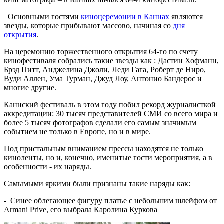
Основными гостями
киноцеремонии в Каннах
являются
звезды, которые прибывают массово, начиная со
дня
открытия
.
На церемонию торжественного открытия 64-го по счету
кинофестиваля собрались такие звезды как : Дастин Хофманн,
Брэд Питт, Анджелина Джоли, Леди Гага, Роберт де Ниро,
Вуди Аллен, Ума Турман, Джуд Лоу, Антонио Бандерос и
многие другие.
Каннский фестиваль в этом году побил рекорд журналисткой
аккредитации: 30 тысяч представителей СМИ со всего мира и
более 5 тысяч фотографов сделали его самым значимым
событием не только в Европе, но и в мире.
Под пристальным вниманием прессы находятся не только
киноленты, но и, конечно, именитые гости мероприятия, а в
особенности - их наряды.
Самымыми яркими были признаны такие наряды как:
- Синее облегающее фигуру платье с небольшим шлейфом от
Armani Prive, его выбрала Каролина Куркова