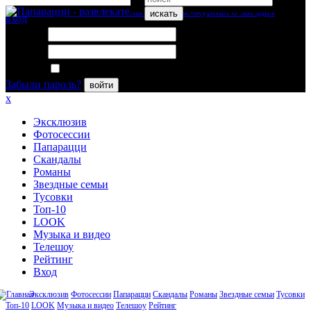
искать
вход
Логин:
Пароль:
Запомнить меня
Забыли пароль?
войти
x
Эксклюзив
Фотосессии
Папарацци
Скандалы
Романы
Звездные семьи
Тусовки
Топ-10
LOOK
Музыка и видео
Телешоу
Рейтинг
Вход
Эксклюзив
Фотосессии
Папарацци
Скандалы
Романы
Звездные семьи
Тусовки
Топ-10
LOOK
Музыка и видео
Телешоу
Рейтинг