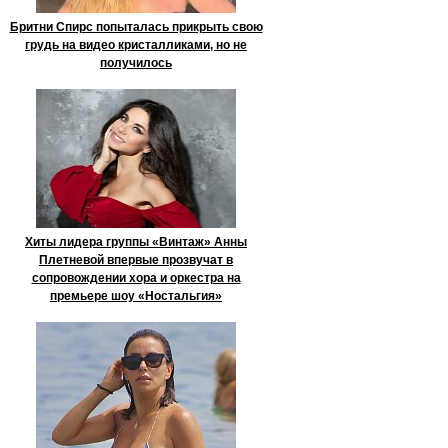
Бритни Спирс попыталась прикрыть свою
грудь на видео кристалликами, но не
получилось
Хиты лидера группы «Винтаж» Анны
Плетневой впервые прозвучат в
сопровождении хора и оркестра на
премьере шоу «Ностальгия»