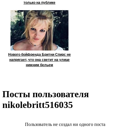
только на публике
Нового бойфренда Бритни Спирс не
напрягает, что она светит на улице
нижним бельем
Посты пользователя
nikolebritt516035
Пользователь не создал ни одного поста