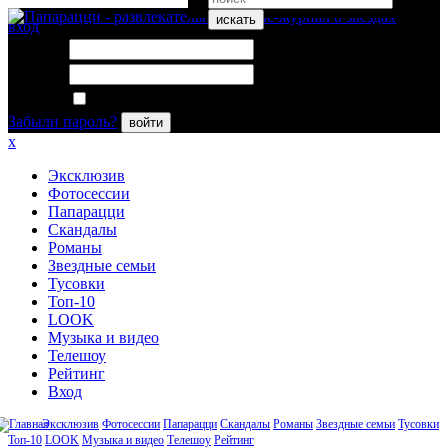
искать
вход
Логин:
Пароль:
Запомнить меня
Забыли пароль?
войти
x
Эксклюзив
Фотосессии
Папарацци
Скандалы
Романы
Звездные семьи
Тусовки
Топ-10
LOOK
Музыка и видео
Телешоу
Рейтинг
Вход
Эксклюзив
Фотосессии
Папарацци
Скандалы
Романы
Звездные семьи
Тусовки
Топ-10
LOOK
Музыка и видео
Телешоу
Рейтинг