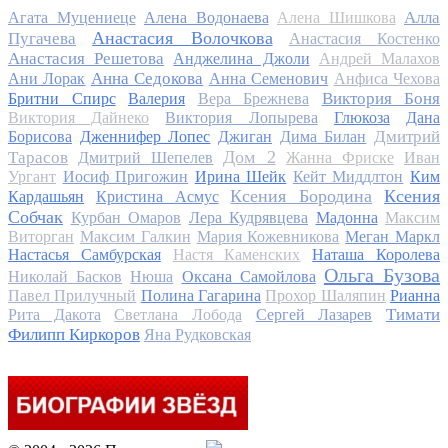
Алла
Агата Муцениеце
Алена Водонаева
Алена Шишкова
Анастасия Волочкова
Пугачева
Анастасия Костенко
Анастасия Решетова
Анджелина Джоли
Андрей Малахов
Анна Седокова
Ани Лорак
Анна Семенович
Анфиса Чехова
Виктория Боня
Бритни Спирс
Валерия
Вера Брежнева
Виктория Дайнеко
Виктория Лопырева
Глюкоза
Дана
Дмитрий
Борисова
Дженнифер Лопес
Джиган
Дима Билан
Дом 2
Тарасов
Дмитрий Шепелев
Жанна Фриске
Иван
Ургант
Иосиф Пригожин
Ирина Шейк
Кейт Миддлтон
Ким
Ксения Бородина
Ксения
Кардашьян
Кристина Асмус
Собчак
Курбан Омаров
Лера Кудрявцева
Мадонна
Максим
Виторган
Максим Галкин
Мария Кожевникова
Меган Маркл
Настасья Самбурская
Настя Каменских
Наташа Королева
Ольга Бузова
Николай Басков
Нюша
Оксана Самойлова
Павел Прилучный
Полина Гагарина
Прохор Шаляпин
Рианна
Тимати
Рита Дакота
Светлана Лобода
Сергей Лазарев
Филипп Киркоров
Яна Рудковская