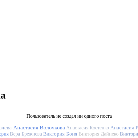
na
Пользователь не создал ни одного поста
Анастасия Волочкова
ачева
Анастасия 
Анастасия Костенко
Виктория Боня
ерия
Вера Брежнева
Виктория Дайнеко
Виктори