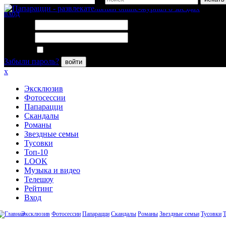
вход
Логин:
Пароль:
Запомнить меня
Забыли пароль?
войти
x
Эксклюзив
Фотосессии
Папарацци
Скандалы
Романы
Звездные семьи
Тусовки
Топ-10
LOOK
Музыка и видео
Телешоу
Рейтинг
Вход
Эксклюзив
Фотосессии
Папарацци
Скандалы
Романы
Звездные семьи
Тусовки
Т