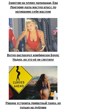
Заметив на пляже папарацци, Ева
Лонгория дала мастер класс по
натиранию себя маслом
Ветер распахнул комбинезон Брукс
Надер, но это её не смутило
Рианна устроила приватный танец, но
только на публике