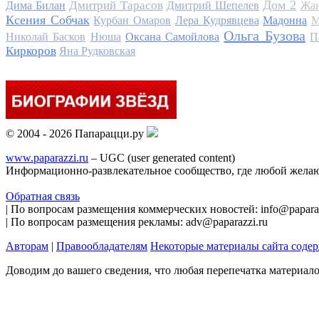
Дом 2
Дмитрий Тарасов
Дима Билан
Дмитрий Шепелев
Жан
Ксения Собчак
Курбан Омаров
Лера Кудрявцева
Мадонна
М
Ольга Бузова
Николай Басков
Нюша
Оксана Самойлова
П
Киркоров
Яна Рудковская
© 2004 - 2026 Папарацци.ру
www.paparazzi.ru
– UGC (user generated content)
Информационно-развлекательное сообщество, где любой желаю
Обратная связь
| По вопросам размещения коммерческих новостей: info@paparaz
| По вопросам размещения рекламы: adv@paparazzi.ru
Авторам
|
Правообладателям
Некоторые материалы сайта соде
Доводим до вашего сведения, что любая перепечатка материал