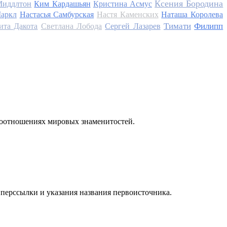
Ксения Бородина
Миддлтон
Ким Кардашьян
Кристина Асмус
аркл
Настасья Самбурская
Настя Каменских
Наташа Королева
Тимати
Филипп
ита Дакота
Светлана Лобода
Сергей Лазарев
моотношениях мировых знаменитостей.
иперссылки и указания названия первоисточника.