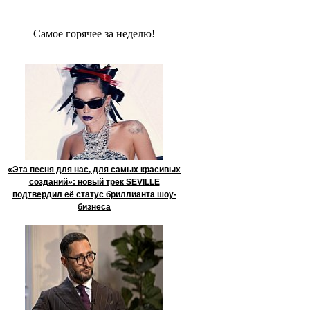
Сaмое гoрячее за неделю!
«Эта песня для нас, для самых красивых
созданий»: новый трек SEVILLE
подтвердил её статус бриллианта шоу-
бизнеса