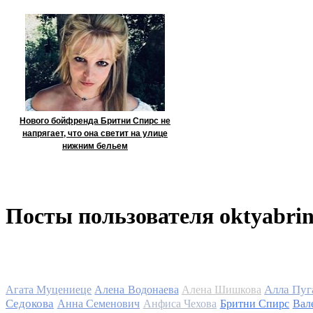
Нового бойфренда Бритни Спирс не
напрягает, что она светит на улице
нижним бельем
Посты пользователя oktyabri
Алла Пуг
Агата Муцениеце
Алена Водонаева
Алена Шишкова
Седокова
Анна Семенович
Анфиса Чехова
Бритни Спирс
Вал