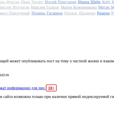
на Фриске
Иван Ургант
Иосиф Пригожин
Ирина Шейк
Кейт 
аксим Виторган
Максим Галкин
Мария Кожевникова
Меган М
авел Прилучный
Полина Гагарина
Прохор Шаляпин
Рианна
Р
щий может опубликовать пост на тему о частной жизни и взаи
zi.ru
ржат информацию для лиц
18+
ов сайта возможна только при наличии прямой индексируемой г