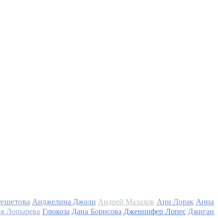
Решетова
Анна
Анджелина Джоли
Андрей Малахов
Ани Лорак
я Лопырева
Глюкоза
Дана Борисова
Дженнифер Лопес
Джиган