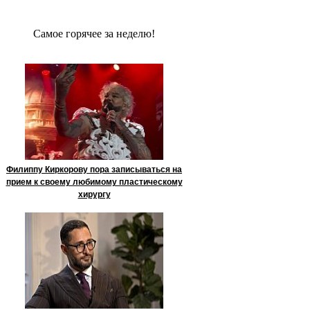
Сaмое гoрячее за неделю!
Филиппу Киркорову пора записываться на
прием к своему любимому пластическому
хирургу