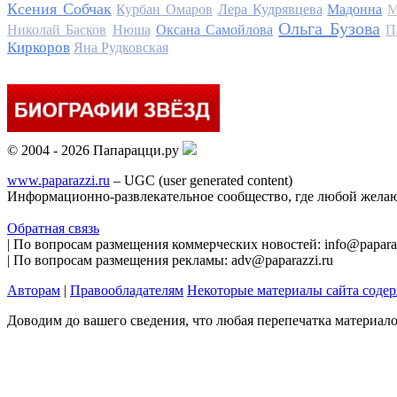
Ксения Собчак
Курбан Омаров
Лера Кудрявцева
Мадонна
М
Ольга Бузова
Николай Басков
Нюша
Оксана Самойлова
П
Киркоров
Яна Рудковская
© 2004 - 2026 Папарацци.ру
www.paparazzi.ru
– UGC (user generated content)
Информационно-развлекательное сообщество, где любой желаю
Обратная связь
| По вопросам размещения коммерческих новостей: info@paparaz
| По вопросам размещения рекламы: adv@paparazzi.ru
Авторам
|
Правообладателям
Некоторые материалы сайта соде
Доводим до вашего сведения, что любая перепечатка материал