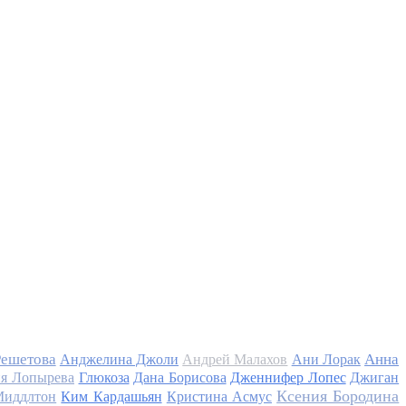
Решетова
Анна
Анджелина Джоли
Андрей Малахов
Ани Лорак
я Лопырева
Глюкоза
Дана Борисова
Дженнифер Лопес
Джиган
Ксения Бородина
Миддлтон
Ким Кардашьян
Кристина Асмус