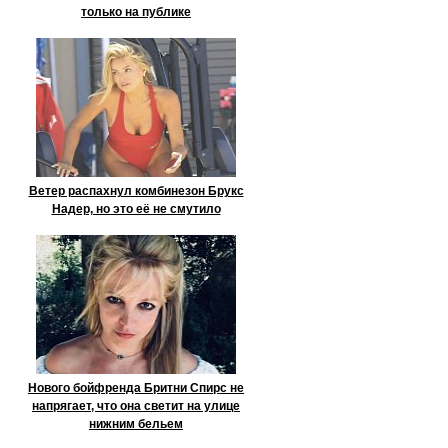
только на публике
Ветер распахнул комбинезон Брукс
Надер, но это её не смутило
Нового бойфренда Бритни Спирс не
напрягает, что она светит на улице
нижним бельем