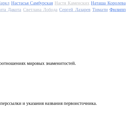
аркл
Настасья Самбурская
Настя Каменских
Наташа Королева
Тимати
Филипп
ита Дакота
Светлана Лобода
Сергей Лазарев
моотношениях мировых знаменитостей.
иперссылки и указания названия первоисточника.