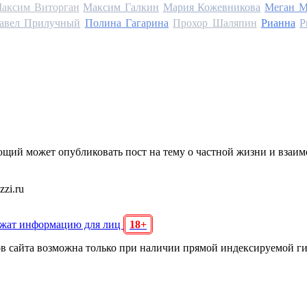
аксим Виторган
Максим Галкин
Мария Кожевникова
Меган М
авел Прилучный
Полина Гагарина
Прохор Шаляпин
Рианна
Р
щий может опубликовать пост на тему о частной жизни и взаи
zi.ru
ржат информацию для лиц
18+
ов сайта возможна только при наличии прямой индексируемой г