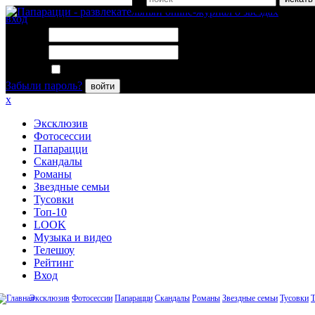
вход
Логин:
Пароль:
Запомнить меня
Забыли пароль?
войти
x
Эксклюзив
Фотосессии
Папарацци
Скандалы
Романы
Звездные семьи
Тусовки
Топ-10
LOOK
Музыка и видео
Телешоу
Рейтинг
Вход
Эксклюзив
Фотосессии
Папарацци
Скандалы
Романы
Звездные семьи
Тусовки
Т