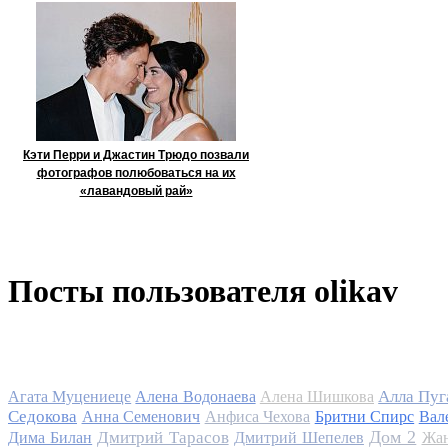
Кэти Перри и Джастин Трюдо позвали
фотографов полюбоваться на их
«лавандовый рай»
Посты пользователя olikav
Алла Пуг
Агата Муцениеце
Алена Водонаева
Алена Шишкова
Седокова
Анна Семенович
Анфиса Чехова
Бритни Спирс
Вал
Дом 2
Дмитрий Тарасов
Дима Билан
Дмитрий Шепелев
Жан