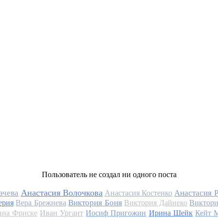
Пользователь не создал ни одного поста
Анастасия Волочкова
ачева
Анастасия 
Анастасия Костенко
Виктория Боня
ерия
Вера Брежнева
Виктория Дайнеко
Виктори
на Фриске
Иван Ургант
Иосиф Пригожин
Ирина Шейк
Кейт 