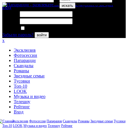
искать
вход
Логин:
Пароль:
Запомнить меня
Забыли пароль?
войти
x
Эксклюзив
Фотосессии
Папарацци
Скандалы
Романы
Звездные семьи
Тусовки
Топ-10
LOOK
Музыка и видео
Телешоу
Рейтинг
Вход
Эксклюзив
Фотосессии
Папарацци
Скандалы
Романы
Звездные семьи
Тусовки
Топ-10
LOOK
Музыка и видео
Телешоу
Рейтинг