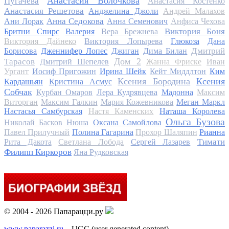
Анастасия Волочкова
Пугачева
Анастасия Костенко
Анастасия Решетова
Анджелина Джоли
Андрей Малахов
Анна Седокова
Ани Лорак
Анна Семенович
Анфиса Чехова
Виктория Боня
Бритни Спирс
Валерия
Вера Брежнева
Виктория Дайнеко
Виктория Лопырева
Глюкоза
Дана
Дмитрий
Борисова
Дженнифер Лопес
Джиган
Дима Билан
Дом 2
Тарасов
Дмитрий Шепелев
Жанна Фриске
Иван
Ургант
Иосиф Пригожин
Ирина Шейк
Кейт Миддлтон
Ким
Ксения Бородина
Ксения
Кардашьян
Кристина Асмус
Собчак
Курбан Омаров
Лера Кудрявцева
Мадонна
Максим
Виторган
Максим Галкин
Мария Кожевникова
Меган Маркл
Настасья Самбурская
Настя Каменских
Наташа Королева
Ольга Бузова
Николай Басков
Нюша
Оксана Самойлова
Павел Прилучный
Полина Гагарина
Прохор Шаляпин
Рианна
Тимати
Рита Дакота
Светлана Лобода
Сергей Лазарев
Филипп Киркоров
Яна Рудковская
© 2004 - 2026 Папарацци.ру
www.paparazzi.ru
– UGC (user generated content)