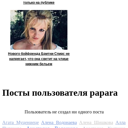
только на публике
Нового бойфренда Бритни Спирс не
напрягает, что она светит на улице
нижним бельем
Посты пользователя papara
Пользователь не создал ни одного поста
Алла
Агата Муцениеце
Алена Водонаева
Алена Шишкова