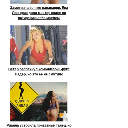
Заметив на пляже папарацци, Ева
Лонгория дала мастер класс по
натиранию себя маслом
Ветер распахнул комбинезон Брукс
Надер, но это её не смутило
Рианна устроила приватный танец, но