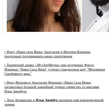
• Фонд «Наша сила Веры» Анастасии и Виталия Иониных
продолжает поддерживать юных спортсменов
• Творческий альянс «МузАртМедиа» при поддержке Фонда
Иониных “Наша Сила Веры” устроил грандиозное шоу “Мгновения
Серебряного века”
• Фонд Виталия и Анастасии Иониных «Наша Сила Веры»
организовал большой хоккейный турнир совместно со школами
Ильи Авербуха
• Лиза Арзамасова и
Илья Авербух
раскрыли имя новорожденной
дочери