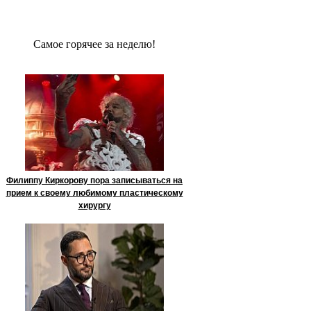
Сaмое гoрячее за неделю!
Филиппу Киркорову пора записываться на
прием к своему любимому пластическому
хирургу