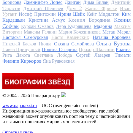
Дмитрий
Борисова
Дженнифер Лопес
Джиган
Дима Билан
Дом 2
Тарасов
Дмитрий Шепелев
Жанна Фриске
Иван
Ургант
Иосиф Пригожин
Ирина Шейк
Кейт Миддлтон
Ким
Ксения Бородина
Ксения
Кардашьян
Кристина Асмус
Собчак
Курбан Омаров
Лера Кудрявцева
Мадонна
Максим
Виторган
Максим Галкин
Мария Кожевникова
Меган Маркл
Настасья Самбурская
Настя Каменских
Наташа Королева
Ольга Бузова
Николай Басков
Нюша
Оксана Самойлова
Павел Прилучный
Полина Гагарина
Прохор Шаляпин
Рианна
Тимати
Рита Дакота
Светлана Лобода
Сергей Лазарев
Филипп Киркоров
Яна Рудковская
© 2004 - 2026 Папарацци.ру
www.paparazzi.ru
– UGC (user generated content)
Информационно-развлекательное сообщество, где любой
желающий может опубликовать пост на тему о частной жизни
и взаимоотношениях мировых знаменитостей.
Обратная связь