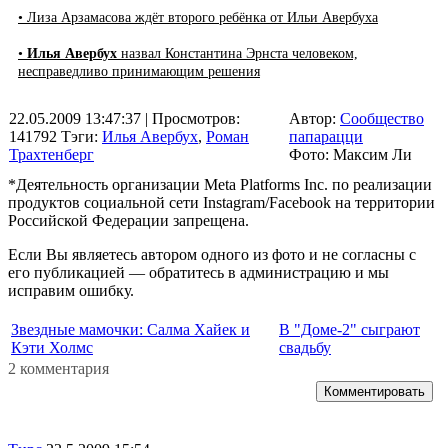
• Лиза Арзамасова ждёт второго ребёнка от Ильи Авербуха
•
Илья Авербух
назвал Константина Эрнста человеком,
несправедливо принимающим решения
22.05.2009 13:47:37
| Просмотров:
Автор:
Сообщество
141792
Тэги:
Илья Авербух
,
Роман
папарацци
Трахтенберг
Фото: Максим Ли
*Деятельность организации Meta Platforms Inc. по реализации
продуктов социальной сети Instagram/Facebook на территории
Российской Федерации запрещена.
Если Вы являетесь автором одного из фото и не согласны с
его публикацией — обратитесь в администрацию и мы
исправим ошибку.
Звездные мамочки: Салма Хайек и
В "Доме-2" сыграют
Кэти Холмс
свадьбу
2 комментария
Комментировать