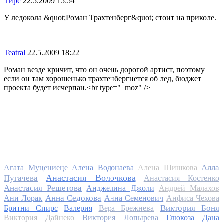
Тирс
22.5.2009 15:54
У ледокола &quot;Роман Трахтенберг&quot; стоит на приколе.
Teatral
22.5.2009 18:22
Роман везде кричит, что он очень дорогой артист, поэтому
если он там хорошенько трахтенбергнется об лед, бюджет
проекта будет исчерпан.<br type="_moz" />
Алла
Агата Муцениеце
Алена Водонаева
Алена Шишкова
Анастасия Волочкова
Пугачева
Анастасия Костенко
Анастасия Решетова
Анджелина Джоли
Андрей Малахов
Анна Седокова
Ани Лорак
Анна Семенович
Анфиса Чехова
Виктория Боня
Бритни Спирс
Валерия
Вера Брежнева
Виктория Дайнеко
Виктория Лопырева
Глюкоза
Дана