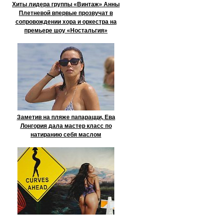
Хиты лидера группы «Винтаж» Анны
Плетневой впервые прозвучат в
сопровождении хора и оркестра на
премьере шоу «Ностальгия»
Заметив на пляже папарацци, Ева
Лонгория дала мастер класс по
натиранию себя маслом