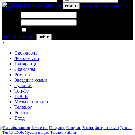
искать
вход
Логин:
Пароль:
Запомнить меня
Забыли пароль?
войти
x
Эксклюзив
Фотосессии
Папарацци
Скандалы
Романы
Звездные семьи
Тусовки
Топ-10
LOOK
Музыка и видео
Телешоу
Рейтинг
Вход
Эксклюзив
Фотосессии
Папарацци
Скандалы
Романы
Звездные семьи
Тусовки
Топ-10
LOOK
Музыка и видео
Телешоу
Рейтинг