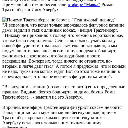
Примерно об этом побеседовали
в эфире "Маяка"
Роман
Трахтенберг и Илья Авербух
"Я вспомнил, что когда только зарождалось фигурное катание,
дамы ездили в таких длинных юбках, - вещал Трахтенберг.
- Никому не приходило в голову, что можно в короткой юбке,
это же было неприлично. Сейчас вот был случай, когда у
нашей фигуристки отвалилась лямочка не так давно, и мы
подумали, что, наверное, все-таки нужно делать боди-арт,
экономить на костюмах, чтобы люди были просто
раскрашены. Во-первых, тогда ничего не отвалится, во-
вторых, и легче двигаться. А потом я предложил, что и коньки
не надо, пускай на когтях ездят. Вот об этом тоже напиши в
своем журнале, что новое веяние в фигурном катании".
"В фигурном катании (позвольте вставить) есть определенные
правила. Видимо, боятся боди-арта, видимо, боятся Ромы
Трахтенберга", - заметил на это Авербух.
Впрочем, вне эфира Трахтенберга фигурист совсем не боится.
Папарацци застали мужчин мирно беседующими, причем
Трахтенберг крепко сжимал в руке стопочку книжек.
Авербуху оставалось только внимать начитанному
собеседнику...