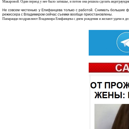
Макаровой. Один период у нее было затишье, и потом она решила сделать андеграундный 
Не совсем чистенько у Епифанцева только с работой. Снимать большие фи
режиссера с Владимиром сейчас съемки вообще приостановлены.
Папарацци поздравляют Владимира Епифанцева с днем рождения и желают удачи в дел