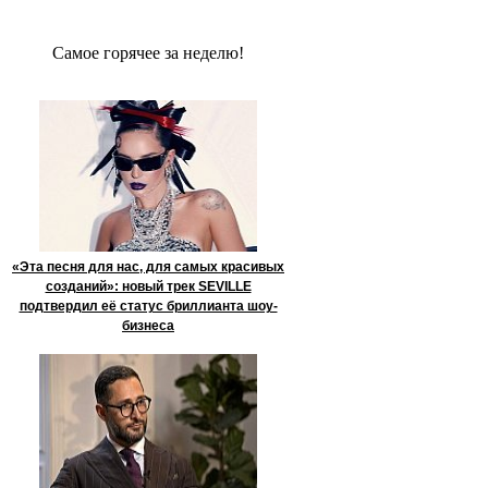
Сaмое гoрячее за неделю!
«Эта песня для нас, для самых красивых
созданий»: новый трек SEVILLE
подтвердил её статус бриллианта шоу-
бизнеса