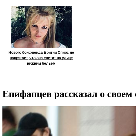
Нового бойфренда Бритни Спирс не
напрягает, что она светит на улице
нижним бельем
Епифанцев рассказал о своем 