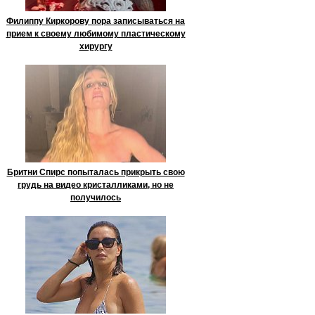
Филиппу Киркорову пора записываться на
прием к своему любимому пластическому
хирургу
Бритни Спирс попыталась прикрыть свою
грудь на видео кристалликами, но не
получилось