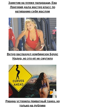
Заметив на пляже папарацци, Ева
Лонгория дала мастер класс по
натиранию себя маслом
Ветер распахнул комбинезон Брукс
Надер, но это её не смутило
Рианна устроила приватный танец, но
только на публике