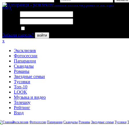
вход
Логин:
Пароль:
Запомнить меня
Забыли пароль?
войти
x
Эксклюзив
Фотосессии
Папарацци
Скандалы
Романы
Звездные семьи
Тусовки
Топ-10
LOOK
Музыка и видео
Телешоу
Рейтинг
Вход
Эксклюзив
Фотосессии
Папарацци
Скандалы
Романы
Звездные семьи
Тусовки
Т