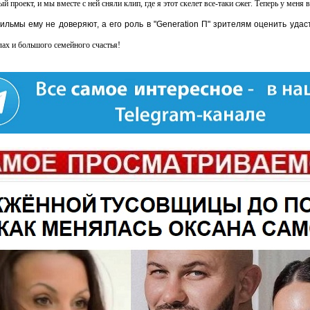
проект, и мы вместе с ней сняли клип, где я этот скелет все-таки сжег. Теперь у меня в
льмы ему не доверяют, а его роль в "Generation П" зрителям оценить удаст
ах и большого семейного счастья!