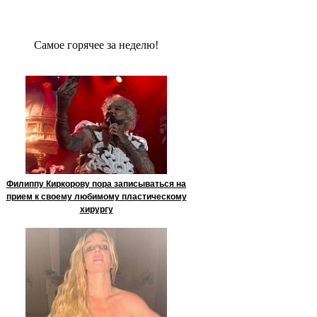
Сaмое гoрячее за неделю!
Филиппу Киркорову пора записываться на
прием к своему любимому пластическому
хирургу