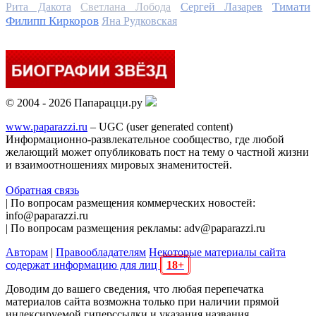
Тимати
Рита Дакота
Светлана Лобода
Сергей Лазарев
Филипп Киркоров
Яна Рудковская
© 2004 - 2026 Папарацци.ру
www.paparazzi.ru
– UGC (user generated content)
Информационно-развлекательное сообщество, где любой
желающий может опубликовать пост на тему о частной жизни
и взаимоотношениях мировых знаменитостей.
Обратная связь
| По вопросам размещения коммерческих новостей:
info@paparazzi.ru
| По вопросам размещения рекламы: adv@paparazzi.ru
Авторам
|
Правообладателям
Некоторые материалы сайта
содержат информацию для лиц
18+
Доводим до вашего сведения, что любая перепечатка
материалов сайта возможна только при наличии прямой
индексируемой гиперссылки и указания названия