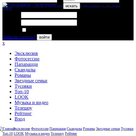
искать
вход
Логин:
Пароль:
Запомнить меня
Забыли пароль?
войти
x
Эксклюзив
Фотосессии
Папарацци
Скандалы
Романы
Звездные семьи
Тусовки
Топ-10
LOOK
Музыка и видео
Телешоу
Рейтинг
Вход
Эксклюзив
Фотосессии
Папарацци
Скандалы
Романы
Звездные семьи
Тусовки
Топ-10
LOOK
Музыка и видео
Телешоу
Рейтинг