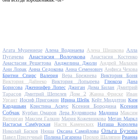
Алла
Агата Муцениеце
Алена Водонаева
Алена Шишкова
Анастасия Волочкова
Пугачева
Анастасия Костенко
Анастасия Решетова
Анджелина Джоли
Андрей Малахов
Анна Седокова
Ани Лорак
Анна Семенович
Анфиса Чехова
Виктория Боня
Бритни Спирс
Валерия
Вера Брежнева
Виктория Дайнеко
Виктория Лопырева
Глюкоза
Дана
Дмитрий
Борисова
Дженнифер Лопес
Джиган
Дима Билан
Дом 2
Тарасов
Дмитрий Шепелев
Жанна Фриске
Иван
Ургант
Иосиф Пригожин
Ирина Шейк
Кейт Миддлтон
Ким
Ксения Бородина
Ксения
Кардашьян
Кристина Асмус
Собчак
Курбан Омаров
Лера Кудрявцева
Мадонна
Максим
Виторган
Максим Галкин
Мария Кожевникова
Меган Маркл
Настасья Самбурская
Настя Каменских
Наташа Королева
Ольга Бузова
Николай Басков
Нюша
Оксана Самойлова
Павел Прилучный
Полина Гагарина
Прохор Шаляпин
Рианна