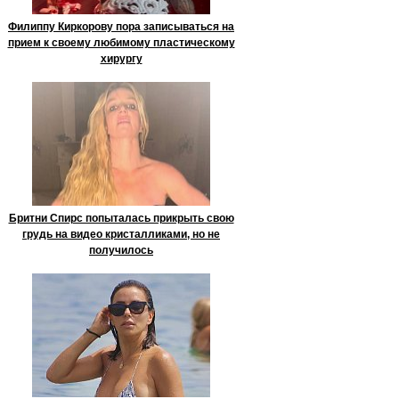
Филиппу Киркорову пора записываться на
прием к своему любимому пластическому
хирургу
Бритни Спирс попыталась прикрыть свою
грудь на видео кристалликами, но не
получилось