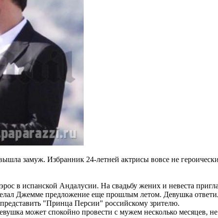
 вышла замуж. Избранник 24-летней актрисы вовсе не героичес
эрос в испанской Андалусии. На свадьбу жених и невеста пригл
елал Джемме предложение еще прошлым летом. Девушка ответила
о представить "Принца Персии" российскому зрителю.
 девушка может спокойно провести с мужем несколько месяцев, н