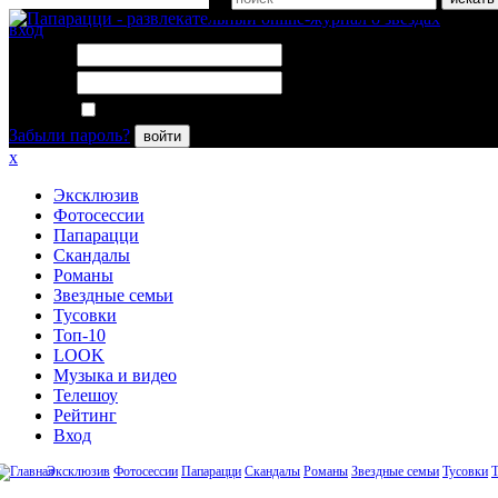
вход
Логин:
Пароль:
Запомнить меня
Забыли пароль?
войти
x
Эксклюзив
Фотосессии
Папарацци
Скандалы
Романы
Звездные семьи
Тусовки
Топ-10
LOOK
Музыка и видео
Телешоу
Рейтинг
Вход
Эксклюзив
Фотосессии
Папарацци
Скандалы
Романы
Звездные семьи
Тусовки
Т