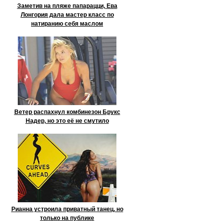
Заметив на пляже папарацци, Ева
Лонгория дала мастер класс по
натиранию себя маслом
Ветер распахнул комбинезон Брукс
Надер, но это её не смутило
Рианна устроила приватный танец, но
только на публике