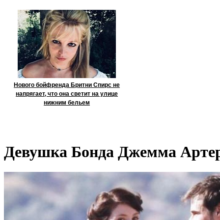
Нового бойфренда Бритни Спирс не
напрягает, что она светит на улице
нижним бельем
Девушка Бонда Джемма Арте