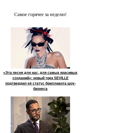
Сaмое гoрячее за неделю!
«Эта песня для нас, для самых красивых
созданий»: новый трек SEVILLE
подтвердил её статус бриллианта шоу-
бизнеса