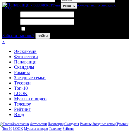
искать
вход
Логин:
Пароль:
Запомнить меня
Забыли пароль?
войти
x
Эксклюзив
Фотосессии
Папарацци
Скандалы
Романы
Звездные семьи
Тусовки
Топ-10
LOOK
Музыка и видео
Телешоу
Рейтинг
Вход
Эксклюзив
Фотосессии
Папарацци
Скандалы
Романы
Звездные семьи
Тусовки
Топ-10
LOOK
Музыка и видео
Телешоу
Рейтинг