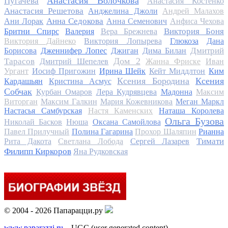
Анастасия Волочкова
Пугачева
Анастасия Костенко
Анастасия Решетова
Анджелина Джоли
Андрей Малахов
Анна Седокова
Ани Лорак
Анна Семенович
Анфиса Чехова
Виктория Боня
Бритни Спирс
Валерия
Вера Брежнева
Виктория Дайнеко
Виктория Лопырева
Глюкоза
Дана
Дмитрий
Борисова
Дженнифер Лопес
Джиган
Дима Билан
Дом 2
Тарасов
Дмитрий Шепелев
Жанна Фриске
Иван
Ургант
Иосиф Пригожин
Ирина Шейк
Кейт Миддлтон
Ким
Ксения Бородина
Ксения
Кардашьян
Кристина Асмус
Собчак
Курбан Омаров
Лера Кудрявцева
Мадонна
Максим
Виторган
Максим Галкин
Мария Кожевникова
Меган Маркл
Настасья Самбурская
Настя Каменских
Наташа Королева
Ольга Бузова
Николай Басков
Нюша
Оксана Самойлова
Павел Прилучный
Полина Гагарина
Прохор Шаляпин
Рианна
Тимати
Рита Дакота
Светлана Лобода
Сергей Лазарев
Филипп Киркоров
Яна Рудковская
© 2004 - 2026 Папарацци.ру
www.paparazzi.ru
– UGC (user generated content)