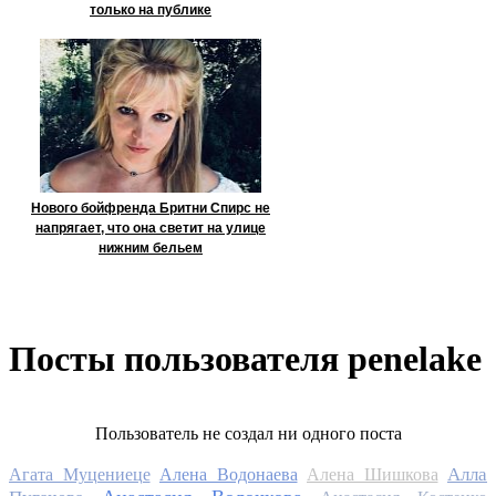
только на публике
Нового бойфренда Бритни Спирс не
напрягает, что она светит на улице
нижним бельем
Посты пользователя penelake
Пользователь не создал ни одного поста
Алла
Агата Муцениеце
Алена Водонаева
Алена Шишкова