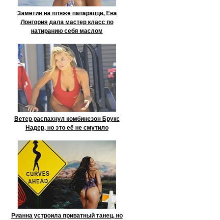
Заметив на пляже папарацци, Ева
Лонгория дала мастер класс по
натиранию себя маслом
Ветер распахнул комбинезон Брукс
Надер, но это её не смутило
Рианна устроила приватный танец, но