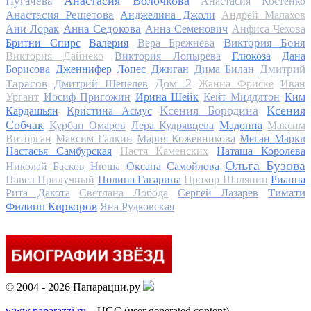
Анастасия Волочкова
Пугачева
Анастасия Костенко
Анастасия Решетова
Анджелина Джоли
Андрей Малахов
Анна Седокова
Ани Лорак
Анна Семенович
Анфиса Чехова
Виктория Боня
Бритни Спирс
Валерия
Вера Брежнева
Виктория Дайнеко
Виктория Лопырева
Глюкоза
Дана
Дмитрий
Борисова
Дженнифер Лопес
Джиган
Дима Билан
Дом 2
Тарасов
Дмитрий Шепелев
Жанна Фриске
Иван
Ургант
Иосиф Пригожин
Ирина Шейк
Кейт Миддлтон
Ким
Ксения Бородина
Ксения
Кардашьян
Кристина Асмус
Собчак
Курбан Омаров
Лера Кудрявцева
Мадонна
Максим
Виторган
Максим Галкин
Мария Кожевникова
Меган Маркл
Настасья Самбурская
Настя Каменских
Наташа Королева
Ольга Бузова
Николай Басков
Нюша
Оксана Самойлова
Павел Прилучный
Полина Гагарина
Прохор Шаляпин
Рианна
Тимати
Рита Дакота
Светлана Лобода
Сергей Лазарев
Филипп Киркоров
Яна Рудковская
© 2004 - 2026 Папарацци.ру
www.paparazzi.ru
– UGC (user generated content)