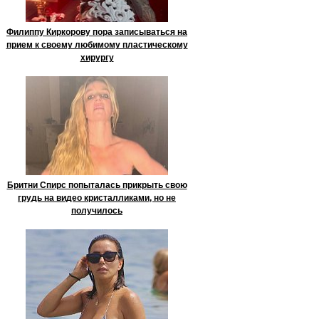
Филиппу Киркорову пора записываться на
прием к своему любимому пластическому
хирургу
Бритни Спирс попыталась прикрыть свою
грудь на видео кристалликами, но не
получилось