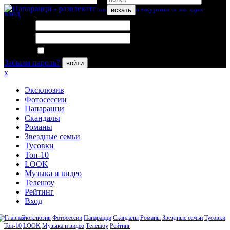
искать
вход
Логин:
Пароль:
Запомнить меня
Забыли пароль?
войти
x
Эксклюзив
Фотосессии
Папарацци
Скандалы
Романы
Звездные семьи
Тусовки
Топ-10
LOOK
Музыка и видео
Телешоу
Рейтинг
Вход
Эксклюзив
Фотосессии
Папарацци
Скандалы
Романы
Звездные семьи
Тусовки
Топ-10
LOOK
Музыка и видео
Телешоу
Рейтинг