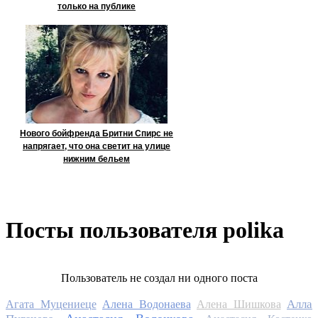
только на публике
Нового бойфренда Бритни Спирс не
напрягает, что она светит на улице
нижним бельем
Посты пользователя polika
Пользователь не создал ни одного поста
Алла
Агата Муцениеце
Алена Водонаева
Алена Шишкова