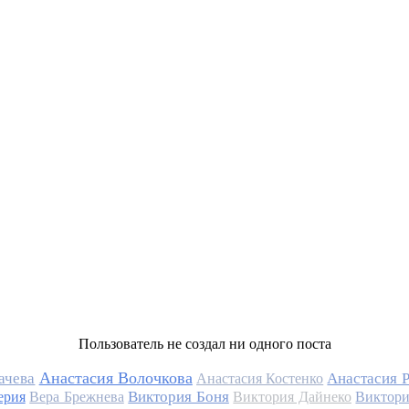
Пользователь не создал ни одного поста
Анастасия Волочкова
ачева
Анастасия 
Анастасия Костенко
Виктория Боня
ерия
Вера Брежнева
Виктория Дайнеко
Виктори