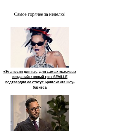
Сaмое гoрячее за неделю!
«Эта песня для нас, для самых красивых
созданий»: новый трек SEVILLE
подтвердил её статус бриллианта шоу-
бизнеса