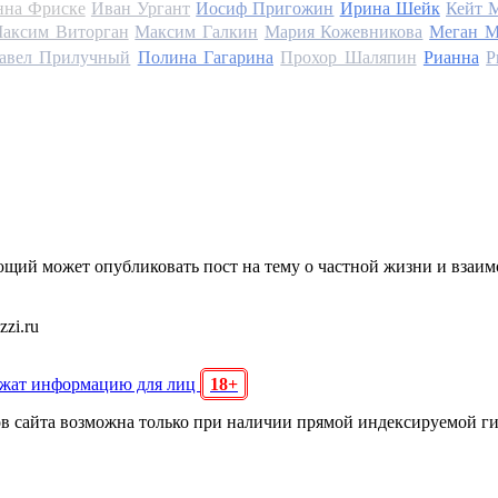
на Фриске
Иван Ургант
Иосиф Пригожин
Ирина Шейк
Кейт 
аксим Виторган
Максим Галкин
Мария Кожевникова
Меган М
авел Прилучный
Полина Гагарина
Прохор Шаляпин
Рианна
Р
щий может опубликовать пост на тему о частной жизни и взаи
zi.ru
ржат информацию для лиц
18+
ов сайта возможна только при наличии прямой индексируемой г