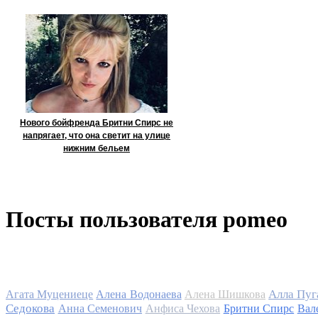
Нового бойфренда Бритни Спирс не
напрягает, что она светит на улице
нижним бельем
Посты пользователя pomeo
Алла Пуг
Агата Муцениеце
Алена Водонаева
Алена Шишкова
Седокова
Анна Семенович
Анфиса Чехова
Бритни Спирс
Вал