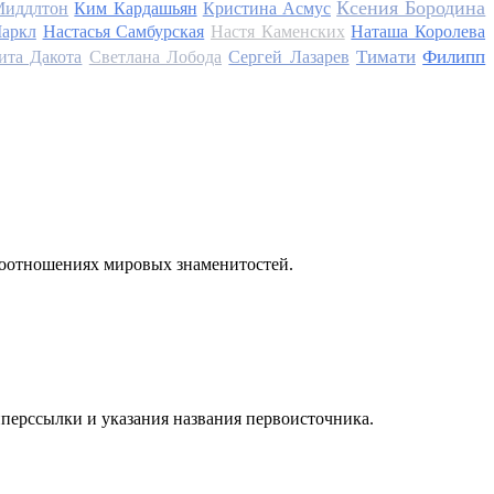
Ксения Бородина
Миддлтон
Ким Кардашьян
Кристина Асмус
аркл
Настасья Самбурская
Настя Каменских
Наташа Королева
Тимати
Филипп
ита Дакота
Светлана Лобода
Сергей Лазарев
моотношениях мировых знаменитостей.
иперссылки и указания названия первоисточника.