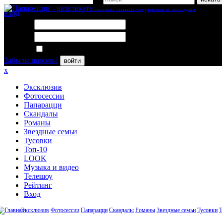
вход
Логин:
Пароль:
Запомнить меня
Забыли пароль?
войти
x
Эксклюзив
Фотосессии
Папарацци
Скандалы
Романы
Звездные семьи
Тусовки
Топ-10
LOOK
Музыка и видео
Телешоу
Рейтинг
Вход
Эксклюзив
Фотосессии
Папарацци
Скандалы
Романы
Звездные семьи
Тусовки
Т