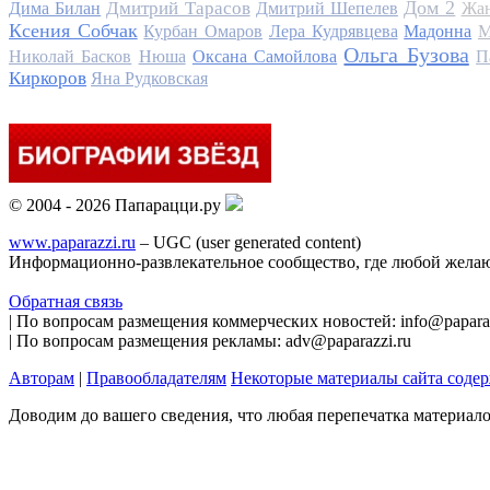
Дом 2
Дмитрий Тарасов
Дима Билан
Дмитрий Шепелев
Жан
Ксения Собчак
Курбан Омаров
Лера Кудрявцева
Мадонна
М
Ольга Бузова
Николай Басков
Нюша
Оксана Самойлова
П
Киркоров
Яна Рудковская
© 2004 - 2026 Папарацци.ру
www.paparazzi.ru
– UGC (user generated content)
Информационно-развлекательное сообщество, где любой желаю
Обратная связь
| По вопросам размещения коммерческих новостей: info@paparaz
| По вопросам размещения рекламы: adv@paparazzi.ru
Авторам
|
Правообладателям
Некоторые материалы сайта соде
Доводим до вашего сведения, что любая перепечатка материал