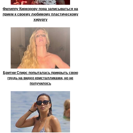
Филиппу Киркорову пора записываться на
прием к своему любимому пластическому
хирургу
Бритни Спирс попыталась прикрыть свою
грудь на видео кристалликами, но не
получилось