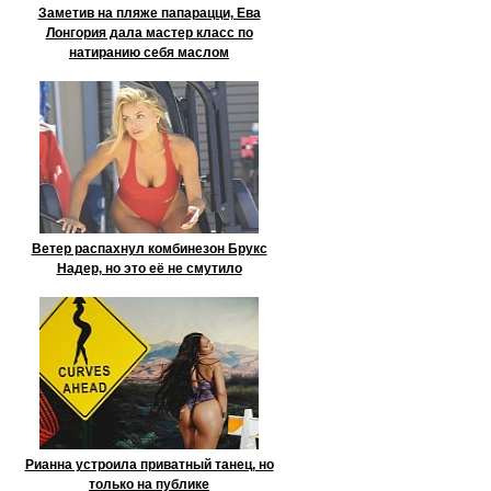
Заметив на пляже папарацци, Ева
Лонгория дала мастер класс по
натиранию себя маслом
Ветер распахнул комбинезон Брукс
Надер, но это её не смутило
Рианна устроила приватный танец, но
только на публике