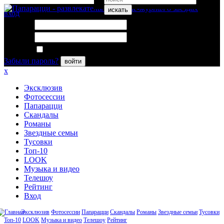
искать
вход
Логин:
Пароль:
Запомнить меня
Забыли пароль?
войти
x
Эксклюзив
Фотосессии
Папарацци
Скандалы
Романы
Звездные семьи
Тусовки
Топ-10
LOOK
Музыка и видео
Телешоу
Рейтинг
Вход
Эксклюзив
Фотосессии
Папарацци
Скандалы
Романы
Звездные семьи
Тусовки
Топ-10
LOOK
Музыка и видео
Телешоу
Рейтинг