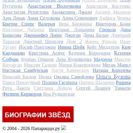
Анастасия Волочкова
Пугачева
Анастасия Костенко
Анастасия Решетова
Анджелина Джоли
Андрей Малахов
Анна Седокова
Ани Лорак
Анна Семенович
Анфиса Чехова
Виктория Боня
Бритни Спирс
Валерия
Вера Брежнева
Виктория Дайнеко
Виктория Лопырева
Глюкоза
Дана
Дмитрий
Борисова
Дженнифер Лопес
Джиган
Дима Билан
Дом 2
Тарасов
Дмитрий Шепелев
Жанна Фриске
Иван
Ургант
Иосиф Пригожин
Ирина Шейк
Кейт Миддлтон
Ким
Ксения Бородина
Ксения
Кардашьян
Кристина Асмус
Собчак
Курбан Омаров
Лера Кудрявцева
Мадонна
Максим
Виторган
Максим Галкин
Мария Кожевникова
Меган Маркл
Настасья Самбурская
Настя Каменских
Наташа Королева
Ольга Бузова
Николай Басков
Нюша
Оксана Самойлова
Павел Прилучный
Полина Гагарина
Прохор Шаляпин
Рианна
Тимати
Рита Дакота
Светлана Лобода
Сергей Лазарев
Филипп Киркоров
Яна Рудковская
© 2004 - 2026 Папарацци.ру