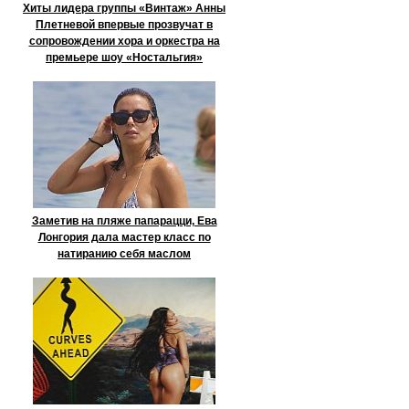
Хиты лидера группы «Винтаж» Анны
Плетневой впервые прозвучат в
сопровождении хора и оркестра на
премьере шоу «Ностальгия»
Заметив на пляже папарацци, Ева
Лонгория дала мастер класс по
натиранию себя маслом