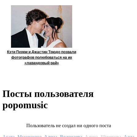
Кэти Перри и Джастин Трюдо позвали
фотографов полюбоваться на их
«лавандовый рай»
Посты пользователя
popomusic
Пользователь не создал ни одного поста
Алла
Агата Муцениеце
Алена Водонаева
Алена Шишкова