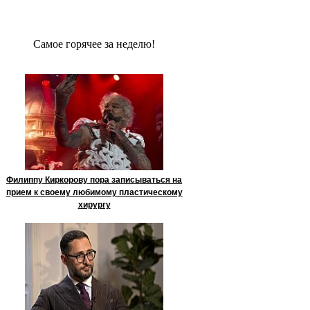
Сaмое гoрячее за неделю!
Филиппу Киркорову пора записываться на
прием к своему любимому пластическому
хирургу