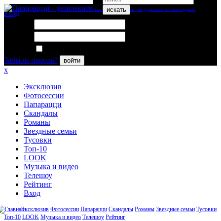
искать
вход
Логин:
Пароль:
Запомнить меня
Забыли пароль?
войти
x
Эксклюзив
Фотосессии
Папарацци
Скандалы
Романы
Звездные семьи
Тусовки
Топ-10
LOOK
Музыка и видео
Телешоу
Рейтинг
Вход
Эксклюзив
Фотосессии
Папарацци
Скандалы
Романы
Звездные семьи
Тусовки
Топ-10
LOOK
Музыка и видео
Телешоу
Рейтинг