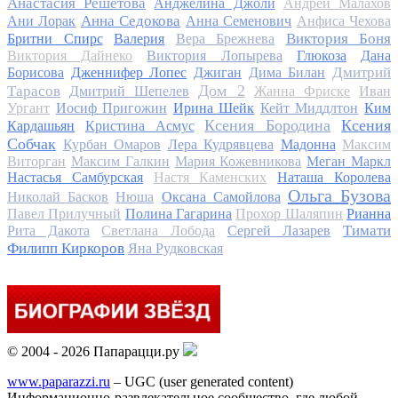
Анастасия Решетова
Анджелина Джоли
Андрей Малахов
Анна Седокова
Ани Лорак
Анна Семенович
Анфиса Чехова
Виктория Боня
Бритни Спирс
Валерия
Вера Брежнева
Виктория Дайнеко
Виктория Лопырева
Глюкоза
Дана
Дмитрий
Борисова
Дженнифер Лопес
Джиган
Дима Билан
Дом 2
Тарасов
Дмитрий Шепелев
Жанна Фриске
Иван
Ургант
Иосиф Пригожин
Ирина Шейк
Кейт Миддлтон
Ким
Ксения Бородина
Ксения
Кардашьян
Кристина Асмус
Собчак
Курбан Омаров
Лера Кудрявцева
Мадонна
Максим
Виторган
Максим Галкин
Мария Кожевникова
Меган Маркл
Настасья Самбурская
Настя Каменских
Наташа Королева
Ольга Бузова
Николай Басков
Нюша
Оксана Самойлова
Павел Прилучный
Полина Гагарина
Прохор Шаляпин
Рианна
Тимати
Рита Дакота
Светлана Лобода
Сергей Лазарев
Филипп Киркоров
Яна Рудковская
© 2004 - 2026 Папарацци.ру
www.paparazzi.ru
– UGC (user generated content)
Информационно-развлекательное сообщество, где любой