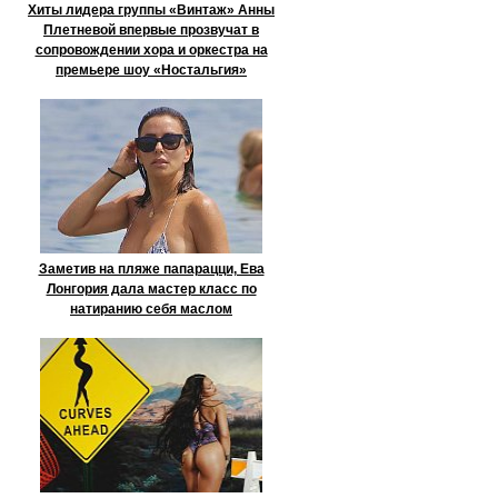
Хиты лидера группы «Винтаж» Анны
Плетневой впервые прозвучат в
сопровождении хора и оркестра на
премьере шоу «Ностальгия»
Заметив на пляже папарацци, Ева
Лонгория дала мастер класс по
натиранию себя маслом