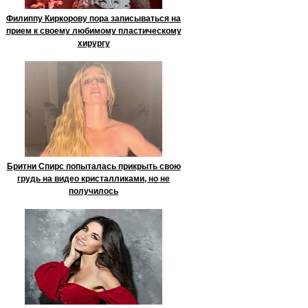
Филиппу Киркорову пора записываться на
прием к своему любимому пластическому
хирургу
Бритни Спирс попыталась прикрыть свою
грудь на видео кристалликами, но не
получилось