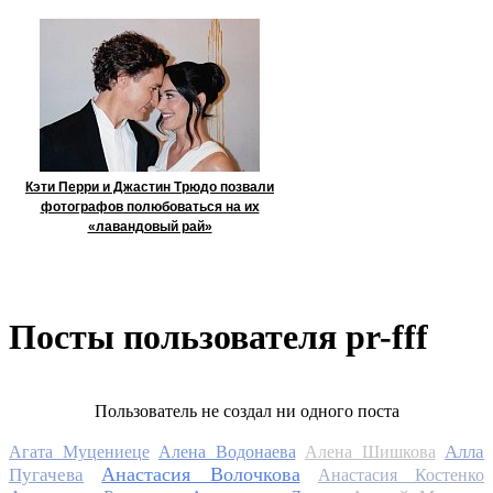
Кэти Перри и Джастин Трюдо позвали
фотографов полюбоваться на их
«лавандовый рай»
Посты пользователя pr-fff
Пользователь не создал ни одного поста
Алла
Агата Муцениеце
Алена Водонаева
Алена Шишкова
Анастасия Волочкова
Пугачева
Анастасия Костенко