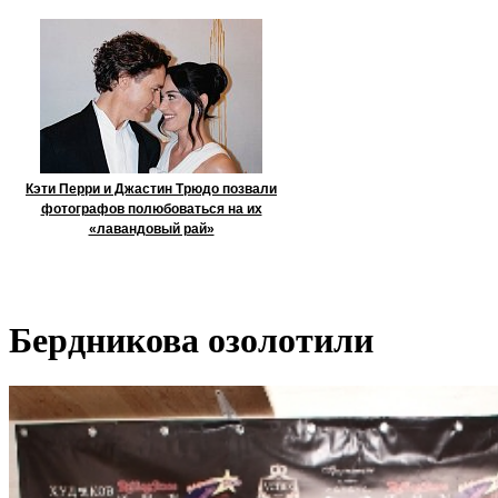
Кэти Перри и Джастин Трюдо позвали
фотографов полюбоваться на их
«лавандовый рай»
Бердникова озолотили