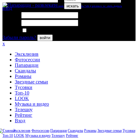
искать
вход
Логин:
Пароль:
Запомнить меня
Забыли пароль?
войти
x
Эксклюзив
Фотосессии
Папарацци
Скандалы
Романы
Звездные семьи
Тусовки
Топ-10
LOOK
Музыка и видео
Телешоу
Рейтинг
Вход
Эксклюзив
Фотосессии
Папарацци
Скандалы
Романы
Звездные семьи
Тусовки
Топ-10
LOOK
Музыка и видео
Телешоу
Рейтинг