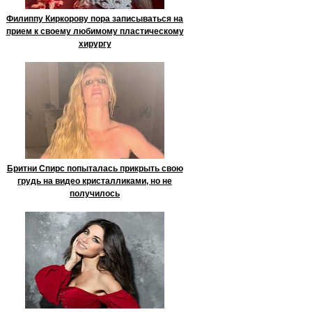
Филиппу Киркорову пора записываться на
прием к своему любимому пластическому
хирургу
Бритни Спирс попыталась прикрыть свою
грудь на видео кристалликами, но не
получилось