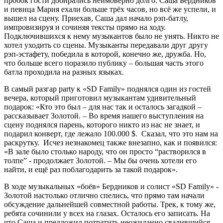
пробок гости добирались неимоверно долго. Саша Бердников
и певица Мария ехали больше трёх часов, но всё же успели, и
вышел на сцену. Приехав, Саша дал начало рэп-батлу,
импровизируя и сочиняя тексты прямо на ходу.
Подключившихся к нему музыкантов было не унять. Никто не
хотел уходить со сцены. Музыканты передавали друг другу
рэп-эстафету, победила в которой, конечно же, дружба. Но,
что больше всего поразило публику – большая часть этого
батла проходила на разных языках.
В самый разгар party к «SD Family» поднялся один из гостей
вечера, который приготовил музыкантам удивительный
подарок: «Кто это был – для нас так и осталось загадкой –
рассказывает Золотой. – Во время нашего выступления на
сцену поднялся парень, которого никто из нас не знает, и
подарил конверт, где лежало 100.000 $. Сказал, что это нам на
раскрутку. Исчез незнакомец также внезапно, как и появился:
«В зале было столько народу, что он просто “растворился в
толпе” - продолжает Золотой. – Мы бы очень хотели его
найти, и ещё раз поблагодарить за такой подарок».
В ходе музыкальных «боёв» Бердников и солист «SD Family» -
Золотой настолько отлично спелись, что прямо там начали
обсуждение дальнейшей совместной работы. Трек, к тому же,
ребята сочинили у всех на глазах. Осталось его записать. На
что Саша и предложил потратить неожиданно свалившийся