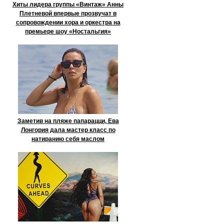
Хиты лидера группы «Винтаж» Анны
Плетневой впервые прозвучат в
сопровождении хора и оркестра на
премьере шоу «Ностальгия»
Заметив на пляже папарацци, Ева
Лонгория дала мастер класс по
натиранию себя маслом