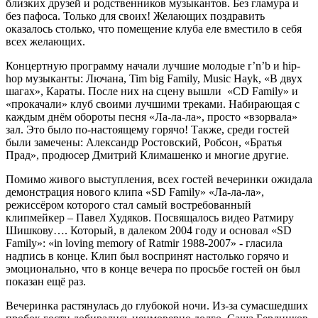
близких друзей и родственников музыкантов. Без гламура и
без пафоса. Только для своих! Желающих поздравить
оказалось столько, что помещение клуба еле вместило в себя
всех желающих.
Концертную программу начали лучшие молодые r’n’b и hip-
hop музыканты: Лючана, Tim big Family, Music Hayk, «В двух
шагах», Караты. После них на сцену вышли «CD Family» и
«прокачали» клуб своими лучшими треками. Набирающая с
каждым днём обороты песня «Ла-ла-ла», просто «взорвала»
зал. Это было по-настоящему горячо! Также, среди гостей
были замечены: Александр Ростовский, Робсон, «Братья
Прад», продюсер Дмитрий Климашенко и многие другие.
Помимо живого выступления, всех гостей вечеринки ожидала
демонстрация нового клипа «SD Family» «Ла-ла-ла»,
режиссёром которого стал самый востребованный
клипмейкер – Павел Худяков. Посвящалось видео Ратмиру
Шишкову…. Который, в далеком 2004 году и основал «SD
Family»: «in loving memory of Ratmir 1988-2007» - гласила
надпись в конце. Клип был воспринят настолько горячо и
эмоционально, что в конце вечера по просьбе гостей он был
показан ещё раз.
Вечеринка растянулась до глубокой ночи. Из-за сумасшедших