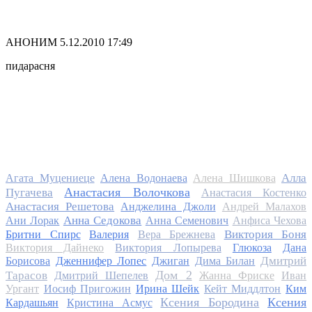
АНОНИМ
5.12.2010 17:49
пидарасня
Алла
Агата Муцениеце
Алена Водонаева
Алена Шишкова
Анастасия Волочкова
Пугачева
Анастасия Костенко
Анастасия Решетова
Анджелина Джоли
Андрей Малахов
Анна Седокова
Ани Лорак
Анна Семенович
Анфиса Чехова
Виктория Боня
Бритни Спирс
Валерия
Вера Брежнева
Виктория Дайнеко
Виктория Лопырева
Глюкоза
Дана
Дмитрий
Борисова
Дженнифер Лопес
Джиган
Дима Билан
Дом 2
Тарасов
Дмитрий Шепелев
Жанна Фриске
Иван
Ургант
Иосиф Пригожин
Ирина Шейк
Кейт Миддлтон
Ким
Ксения Бородина
Ксения
Кардашьян
Кристина Асмус