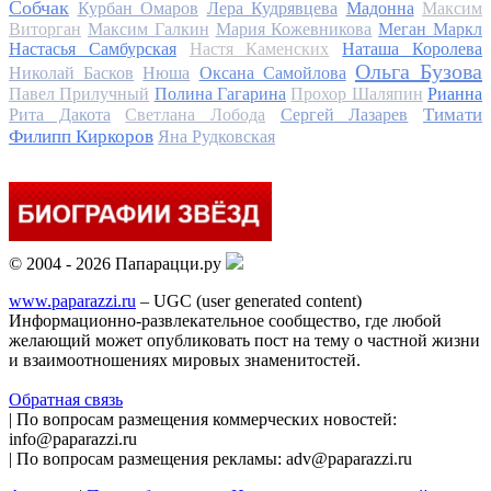
Собчак
Курбан Омаров
Лера Кудрявцева
Мадонна
Максим
Виторган
Максим Галкин
Мария Кожевникова
Меган Маркл
Настасья Самбурская
Настя Каменских
Наташа Королева
Ольга Бузова
Николай Басков
Нюша
Оксана Самойлова
Павел Прилучный
Полина Гагарина
Прохор Шаляпин
Рианна
Тимати
Рита Дакота
Светлана Лобода
Сергей Лазарев
Филипп Киркоров
Яна Рудковская
© 2004 - 2026 Папарацци.ру
www.paparazzi.ru
– UGC (user generated content)
Информационно-развлекательное сообщество, где любой
желающий может опубликовать пост на тему о частной жизни
и взаимоотношениях мировых знаменитостей.
Обратная связь
| По вопросам размещения коммерческих новостей:
info@paparazzi.ru
| По вопросам размещения рекламы: adv@paparazzi.ru