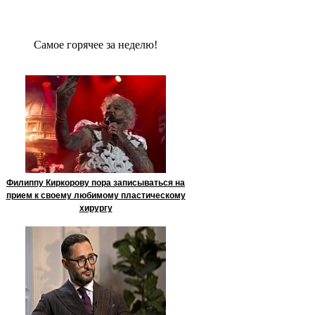
Сaмое гoрячее за неделю!
Филиппу Киркорову пора записываться на
прием к своему любимому пластическому
хирургу