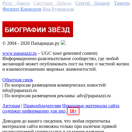
Тимати
Рита Дакота
Светлана Лобода
Сергей Лазарев
Филипп Киркоров
Яна Рудковская
© 2004 - 2026 Папарацци.ру
www.paparazzi.ru
– UGC (user generated content)
Информационно-развлекательное сообщество, где любой
желающий может опубликовать пост на тему о частной жизни
и взаимоотношениях мировых знаменитостей.
Обратная связь
| По вопросам размещения коммерческих новостей:
info@paparazzi.ru
| По вопросам размещения рекламы: adv@paparazzi.ru
Авторам
|
Правообладателям
Некоторые материалы сайта
содержат информацию для лиц
18+
Доводим до вашего сведения, что любая перепечатка
материалов сайта возможна только при наличии прямой
индексируемой гиперссылки и указания названия