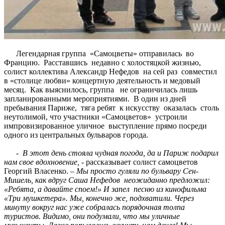
Легендарная группа
«Самоцветы» отправилась
во
Францию.
Расставшись
недавно с холостяцкой жизнью,
солист коллектива Александр Нефедов
на сей раз
совместил
в «столице любви» концертную деятельность и медовый
месяц.
Как выяснилось, группа
не ограничилась лишь
запланированными мероприятиями.
В один из дней
пребывания Париже,
тяга ребят
к искусству
оказалась
столь
неутолимой, что участники «Самоцветов»
устроили
импровизированное уличное
выступление прямо посреди
одного из центральных бульваров города.
-
В этот день стояла чудная погода, да и Париж подарил
нам свое вдохновение,
- рассказывает солист самоцветов
Георгий Власенко.
– Мы просто гуляли по бульвару Сен-
Мишель, как вдруг Саша Нефедов
неожиданно предложил:
«Ребята, а давайте споем!» И запел
песню из кинофильма
«Три мушкетера». Мы, конечно же, подхватили. Через
минуту вокруг нас уже собралась порядочная толпа
туристов. Видимо, они подумали, что мы уличные