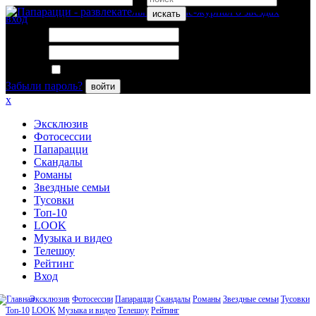
искать
вход
Логин:
Пароль:
Запомнить меня
Забыли пароль?
войти
x
Эксклюзив
Фотосессии
Папарацци
Скандалы
Романы
Звездные семьи
Тусовки
Топ-10
LOOK
Музыка и видео
Телешоу
Рейтинг
Вход
Эксклюзив
Фотосессии
Папарацци
Скандалы
Романы
Звездные семьи
Тусовки
Топ-10
LOOK
Музыка и видео
Телешоу
Рейтинг