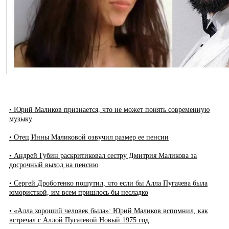
• Юрий Маликов признается, что не может понять современную
музыку
• Отец Инны Маликовой озвучил размер ее пенсии
• Андрей Губин раскритиковал сестру Дмитрия Маликова за
досрочный выход на пенсию
• Сергей Дроботенко пошутил, что если бы Алла Пугачева была
юмористкой, им всем пришлось бы несладко
• «Алла хороший человек была»: Юрий Маликов вспомнил, как
встречал с Аллой Пугачевой Новый 1975 год