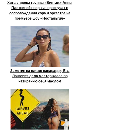
Хиты лидера группы «Винтаж» Анны
Плетневой впервые прозвучат в
сопровождении хора и оркестра на
премьере шоу «Ностальгия»
Заметив на пляже папарацци, Ева
Лонгория дала мастер класс по
натиранию себя маслом