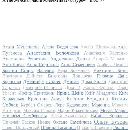
А где женская часть коллектива?<br type="_moz" />
Алла
Агата Муцениеце
Алена Водонаева
Алена Шишкова
Анастасия Волочкова
Пугачева
Анастасия Костенко
Анастасия Решетова
Анджелина Джоли
Андрей Малахов
Анна Седокова
Ани Лорак
Анна Семенович
Анфиса Чехова
Виктория Боня
Бритни Спирс
Валерия
Вера Брежнева
Виктория Дайнеко
Виктория Лопырева
Глюкоза
Дана
Дмитрий
Борисова
Дженнифер Лопес
Джиган
Дима Билан
Дом 2
Тарасов
Дмитрий Шепелев
Жанна Фриске
Иван
Ургант
Иосиф Пригожин
Ирина Шейк
Кейт Миддлтон
Ким
Ксения Бородина
Ксения
Кардашьян
Кристина Асмус
Собчак
Курбан Омаров
Лера Кудрявцева
Мадонна
Максим
Виторган
Максим Галкин
Мария Кожевникова
Меган Маркл
Настасья Самбурская
Настя Каменских
Наташа Королева
Ольга Бузова
Николай Басков
Нюша
Оксана Самойлова
Павел Прилучный
Полина Гагарина
Прохор Шаляпин
Рианна