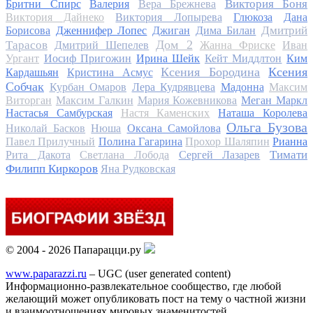
Виктория Боня
Бритни Спирс
Валерия
Вера Брежнева
Виктория Дайнеко
Виктория Лопырева
Глюкоза
Дана
Дмитрий
Борисова
Дженнифер Лопес
Джиган
Дима Билан
Дом 2
Тарасов
Дмитрий Шепелев
Жанна Фриске
Иван
Ургант
Иосиф Пригожин
Ирина Шейк
Кейт Миддлтон
Ким
Ксения Бородина
Ксения
Кардашьян
Кристина Асмус
Собчак
Курбан Омаров
Лера Кудрявцева
Мадонна
Максим
Виторган
Максим Галкин
Мария Кожевникова
Меган Маркл
Настасья Самбурская
Настя Каменских
Наташа Королева
Ольга Бузова
Николай Басков
Нюша
Оксана Самойлова
Павел Прилучный
Полина Гагарина
Прохор Шаляпин
Рианна
Тимати
Рита Дакота
Светлана Лобода
Сергей Лазарев
Филипп Киркоров
Яна Рудковская
© 2004 - 2026 Папарацци.ру
www.paparazzi.ru
– UGC (user generated content)
Информационно-развлекательное сообщество, где любой
желающий может опубликовать пост на тему о частной жизни
и взаимоотношениях мировых знаменитостей.