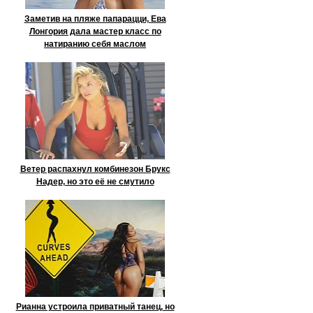
Заметив на пляже папарацци, Ева
Лонгория дала мастер класс по
натиранию себя маслом
Ветер распахнул комбинезон Брукс
Надер, но это её не смутило
Рианна устроила приватный танец, но