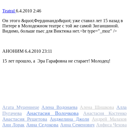
Teatral
6.4.2010 2:46
Он этого &quot;Фердинандо&quot; уже ставил лет 15 назад в
Питере в Молодежном театре с той же самой Зиганшиной.
Видимо, больше пьес для Виктюка нет.<br type="_moz" />
АНОНИМ
6.4.2010 23:11
15 лет прошло, а Эра Гарафовна не старает! Молодец!
Алла
Агата Муцениеце
Алена Водонаева
Алена Шишкова
Анастасия Волочкова
Пугачева
Анастасия Костенко
Анастасия Решетова
Анджелина Джоли
Андрей Малахов
Анна Седокова
Ани Лорак
Анна Семенович
Анфиса Чехова