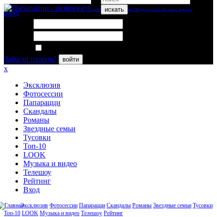
искать
вход
Логин:
Пароль:
Запомнить меня
Забыли пароль?
войти
x
Эксклюзив
Фотосессии
Папарацци
Скандалы
Романы
Звездные семьи
Тусовки
Топ-10
LOOK
Музыка и видео
Телешоу
Рейтинг
Вход
Эксклюзив
Фотосессии
Папарацци
Скандалы
Романы
Звездные семьи
Тусовки
Топ-10
LOOK
Музыка и видео
Телешоу
Рейтинг