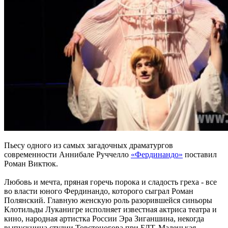
Пьесу одного из самых загадочных драматургов
современности Аннибале Руччелло
«Фердинандо»
поставил
Роман Виктюк.
Любовь и мечта, пряная горечь порока и сладость греха - все
во власти юного Фердинандо, которого сыграл Роман
Полянский. Главную женскую роль разорившейся синьоры
Клотильды Луканигре исполняет известная актриса театра и
кино, народная артистка России Эра Зиганшина, некогда
выпускница студии Товстоногова при БДТ, Маленькая