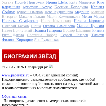
Ургант
Иосиф Пригожин
Ирина Шейк
Кейт Миддлтон
Ким
Ксения Бородина
Ксения
Кардашьян
Кристина Асмус
Собчак
Курбан Омаров
Лера Кудрявцева
Мадонна
Максим
Виторган
Максим Галкин
Мария Кожевникова
Меган Маркл
Настасья Самбурская
Настя Каменских
Наташа Королева
Ольга Бузова
Николай Басков
Нюша
Оксана Самойлова
Павел Прилучный
Полина Гагарина
Прохор Шаляпин
Рианна
Тимати
Рита Дакота
Светлана Лобода
Сергей Лазарев
Филипп Киркоров
Яна Рудковская
© 2004 - 2026 Папарацци.ру
www.paparazzi.ru
– UGC (user generated content)
Информационно-развлекательное сообщество, где любой
желающий может опубликовать пост на тему о частной жизни
и взаимоотношениях мировых знаменитостей.
Обратная связь
| По вопросам размещения коммерческих новостей:
info@paparazzi.ru