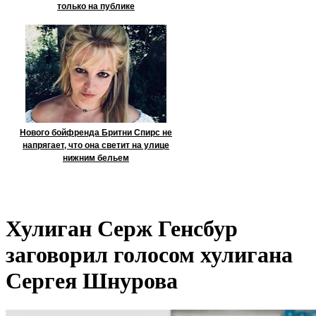
только на публике
Нового бойфренда Бритни Спирс не
напрягает, что она светит на улице
нижним бельем
Хулиган Серж Генсбур
заговорил голосом хулигана
Сергея Шнурова