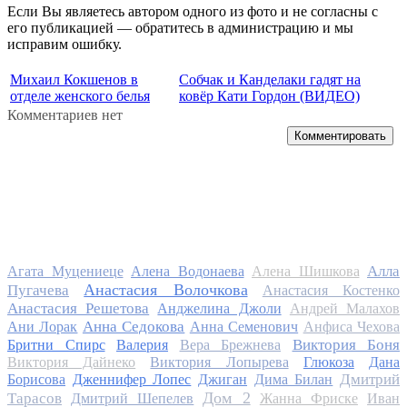
Если Вы являетесь автором одного из фото и не согласны с
его публикацией — обратитесь в администрацию и мы
исправим ошибку.
Михаил Кокшенов в
Собчак и Канделаки гадят на
отделе женского белья
ковёр Кати Гордон (ВИДЕО)
Комментариев нет
Комментировать
Алла
Агата Муцениеце
Алена Водонаева
Алена Шишкова
Анастасия Волочкова
Пугачева
Анастасия Костенко
Анастасия Решетова
Анджелина Джоли
Андрей Малахов
Анна Седокова
Ани Лорак
Анна Семенович
Анфиса Чехова
Виктория Боня
Бритни Спирс
Валерия
Вера Брежнева
Виктория Дайнеко
Виктория Лопырева
Глюкоза
Дана
Дмитрий
Борисова
Дженнифер Лопес
Джиган
Дима Билан
Дом 2
Тарасов
Дмитрий Шепелев
Жанна Фриске
Иван