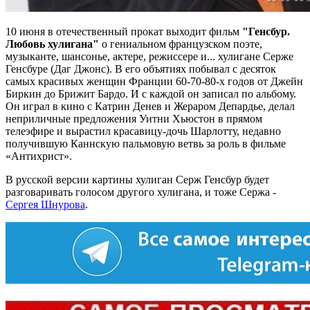
10 июня в отечественный прокат выходит фильм
"Генсбур.
Любовь хулигана"
о гениальном французском поэте,
музыканте, шансонье, актере, режиссере и... хулигане Серже
Генсбуре (Даг Джонс). В его объятиях побывал с десяток
самых красивых женщин Франции 60-70-80-х годов от Джейн
Биркин до Брижит Бардо. И с каждой он записал по альбому.
Он играл в кино с Катрин Денев и Жераром Депардье, делал
неприличные предложения Уитни Хьюстон в прямом
телеэфире и вырастил красавицу-дочь Шарлотту, недавно
получившую Каннскую пальмовую ветвь за роль в фильме
«Антихрист».
В русской версии картины хулиган Серж Генсбур будет
разговаривать голосом другого хулигана, и тоже Сержа -
Сергея Шнурова
.