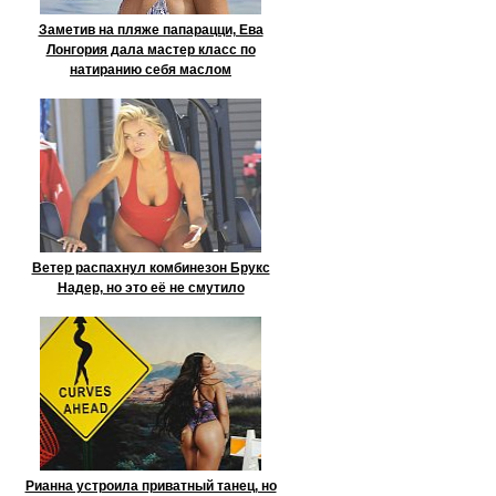
Заметив на пляже папарацци, Ева
Лонгория дала мастер класс по
натиранию себя маслом
Ветер распахнул комбинезон Брукс
Надер, но это её не смутило
Рианна устроила приватный танец, но