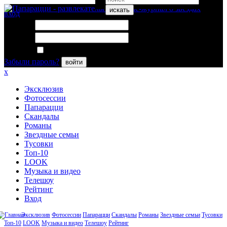
искать
вход
Логин:
Пароль:
Запомнить меня
Забыли пароль?
войти
x
Эксклюзив
Фотосессии
Папарацци
Скандалы
Романы
Звездные семьи
Тусовки
Топ-10
LOOK
Музыка и видео
Телешоу
Рейтинг
Вход
Эксклюзив
Фотосессии
Папарацци
Скандалы
Романы
Звездные семьи
Тусовки
Топ-10
LOOK
Музыка и видео
Телешоу
Рейтинг