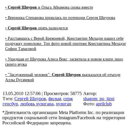
•
Сергей Шнуров
и Ольга Абрамова снова вместе
• Вероника Степанова прошлась по потенции Сергея Шнурова
•
Сергей Шнуров
опять разводится
• Расставшись с Верой Брежневой, Константин Меладзе нашел себе
подружку помоложе. Топ фото новой протеже Константина Меладзе
Софии Тарасовой
• Ушедшая от Шнурова Алиса Вокс, засветила в новом клипе лицо
своего мужа
• "Заслуженный человек":
Сергей Шнуров
высказался об отъезде
Аллы Пугачевой
13.05.2010 12:57:06
| Просмотров: 58775
Автор:
Тэги:
Сергей Шнуров
,
фильм
,
серж
shagom_po_jizni
генсбур
,
любовь хулигана
,
хулиган
Фото:
aprilclub
*Деятельность организации Meta Platforms Inc. по реализации
продуктов социальной сети Instagram/Facebook на территории
Российской Федерации запрещена.