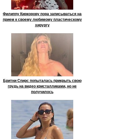
Филиппу Киркорову пора записываться на
прием к своему любимому пластическому
хирургу
Бритни Спирс попыталась прикрыть свою
грудь на видео кристалликами, но не
получилось