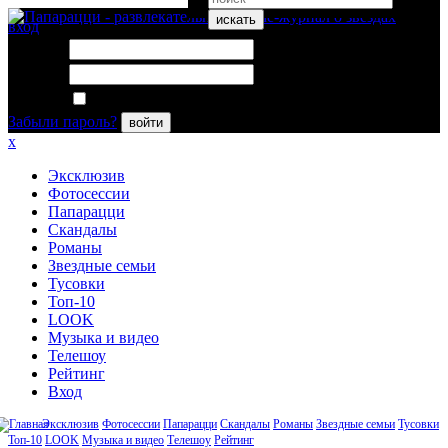
искать
вход
Логин:
Пароль:
Запомнить меня
Забыли пароль?
войти
x
Эксклюзив
Фотосессии
Папарацци
Скандалы
Романы
Звездные семьи
Тусовки
Топ-10
LOOK
Музыка и видео
Телешоу
Рейтинг
Вход
Эксклюзив
Фотосессии
Папарацци
Скандалы
Романы
Звездные семьи
Тусовки
Топ-10
LOOK
Музыка и видео
Телешоу
Рейтинг