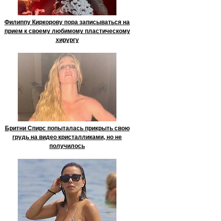
Филиппу Киркорову пора записываться на
прием к своему любимому пластическому
хирургу
Бритни Спирс попыталась прикрыть свою
грудь на видео кристалликами, но не
получилось