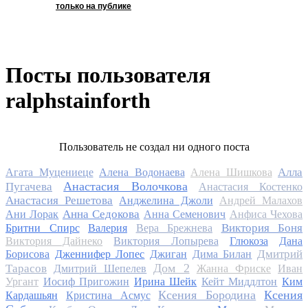
только на публике
Посты пользователя
ralphstainforth
Пользователь не создал ни одного поста
Алла
Агата Муцениеце
Алена Водонаева
Алена Шишкова
Анастасия Волочкова
Пугачева
Анастасия Костенко
Анастасия Решетова
Анджелина Джоли
Андрей Малахов
Анна Седокова
Ани Лорак
Анна Семенович
Анфиса Чехова
Виктория Боня
Бритни Спирс
Валерия
Вера Брежнева
Виктория Дайнеко
Виктория Лопырева
Глюкоза
Дана
Дмитрий
Борисова
Дженнифер Лопес
Джиган
Дима Билан
Дом 2
Тарасов
Дмитрий Шепелев
Жанна Фриске
Иван
Ургант
Иосиф Пригожин
Ирина Шейк
Кейт Миддлтон
Ким
Ксения Бородина
Ксения
Кардашьян
Кристина Асмус