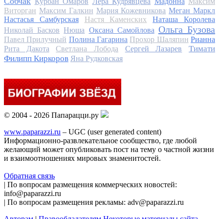
Собчак
Курбан Омаров
Лера Кудрявцева
Мадонна
Максим
Виторган
Максим Галкин
Мария Кожевникова
Меган Маркл
Настасья Самбурская
Настя Каменских
Наташа Королева
Ольга Бузова
Николай Басков
Нюша
Оксана Самойлова
Павел Прилучный
Полина Гагарина
Прохор Шаляпин
Рианна
Тимати
Рита Дакота
Светлана Лобода
Сергей Лазарев
Филипп Киркоров
Яна Рудковская
© 2004 - 2026 Папарацци.ру
www.paparazzi.ru
– UGC (user generated content)
Информационно-развлекательное сообщество, где любой
желающий может опубликовать пост на тему о частной жизни
и взаимоотношениях мировых знаменитостей.
Обратная связь
| По вопросам размещения коммерческих новостей:
info@paparazzi.ru
| По вопросам размещения рекламы: adv@paparazzi.ru
Авторам
|
Правообладателям
Некоторые материалы сайта