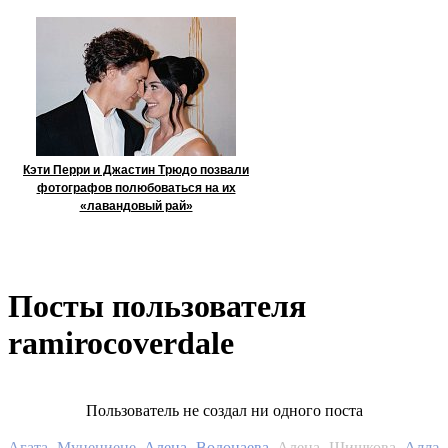
Кэти Перри и Джастин Трюдо позвали
фотографов полюбоваться на их
«лавандовый рай»
Посты пользователя
ramirocoverdale
Пользователь не создал ни одного поста
Алла
Агата Муцениеце
Алена Водонаева
Алена Шишкова