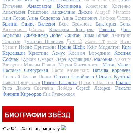
Анастасия Волочкова
Пугачева
Анастасия Костенко
Анастасия Решетова
Анджелина Джоли
Андрей Малахов
Анна Седокова
Ани Лорак
Анна Семенович
Анфиса Чехова
Виктория Боня
Бритни Спирс
Валерия
Вера Брежнева
Виктория Дайнеко
Виктория Лопырева
Глюкоза
Дана
Дмитрий
Борисова
Дженнифер Лопес
Джиган
Дима Билан
Дом 2
Тарасов
Дмитрий Шепелев
Жанна Фриске
Иван
Ургант
Иосиф Пригожин
Ирина Шейк
Кейт Миддлтон
Ким
Ксения Бородина
Ксения
Кардашьян
Кристина Асмус
Собчак
Курбан Омаров
Лера Кудрявцева
Мадонна
Максим
Виторган
Максим Галкин
Мария Кожевникова
Меган Маркл
Настасья Самбурская
Настя Каменских
Наташа Королева
Ольга Бузова
Николай Басков
Нюша
Оксана Самойлова
Павел Прилучный
Полина Гагарина
Прохор Шаляпин
Рианна
Тимати
Рита Дакота
Светлана Лобода
Сергей Лазарев
Филипп Киркоров
Яна Рудковская
© 2004 - 2026 Папарацци.ру