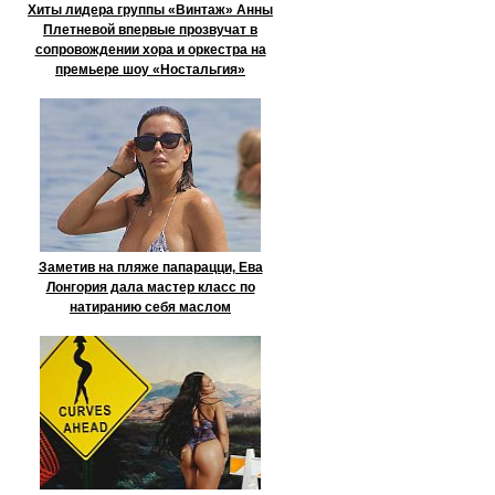
Хиты лидера группы «Винтаж» Анны
Плетневой впервые прозвучат в
сопровождении хора и оркестра на
премьере шоу «Ностальгия»
Заметив на пляже папарацци, Ева
Лонгория дала мастер класс по
натиранию себя маслом