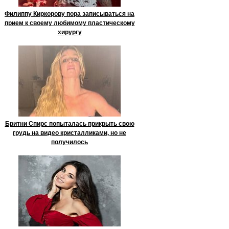
Филиппу Киркорову пора записываться на
прием к своему любимому пластическому
хирургу
Бритни Спирс попыталась прикрыть свою
грудь на видео кристалликами, но не
получилось