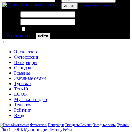
искать
вход
Логин:
Пароль:
Запомнить меня
Забыли пароль?
войти
x
Эксклюзив
Фотосессии
Папарацци
Скандалы
Романы
Звездные семьи
Тусовки
Топ-10
LOOK
Музыка и видео
Телешоу
Рейтинг
Вход
Эксклюзив
Фотосессии
Папарацци
Скандалы
Романы
Звездные семьи
Тусовки
Топ-10
LOOK
Музыка и видео
Телешоу
Рейтинг