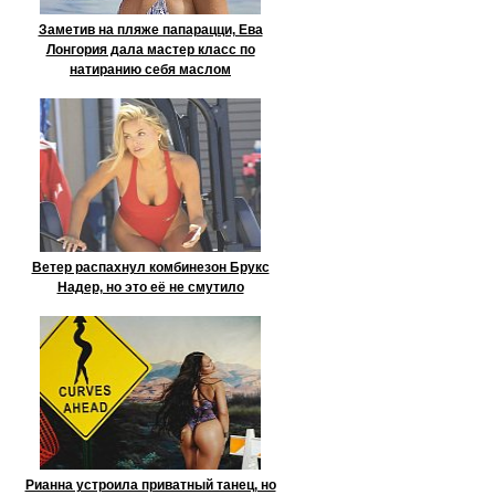
Заметив на пляже папарацци, Ева
Лонгория дала мастер класс по
натиранию себя маслом
Ветер распахнул комбинезон Брукс
Надер, но это её не смутило
Рианна устроила приватный танец, но