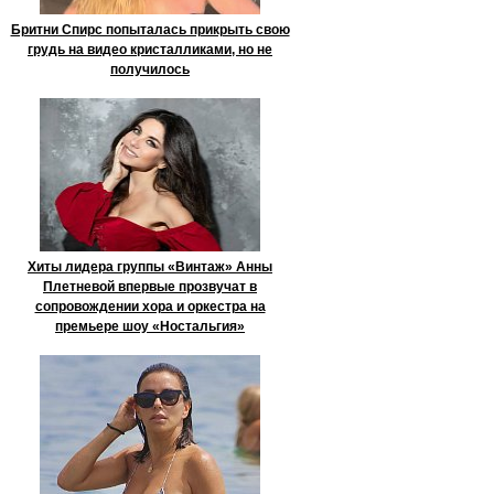
Бритни Спирс попыталась прикрыть свою
грудь на видео кристалликами, но не
получилось
Хиты лидера группы «Винтаж» Анны
Плетневой впервые прозвучат в
сопровождении хора и оркестра на
премьере шоу «Ностальгия»