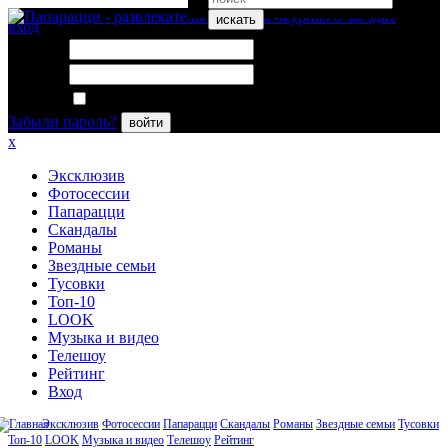
искать
вход
Логин:
Пароль:
Запомнить меня
Забыли пароль?
войти
x
Эксклюзив
Фотосессии
Папарацци
Скандалы
Романы
Звездные семьи
Тусовки
Топ-10
LOOK
Музыка и видео
Телешоу
Рейтинг
Вход
Эксклюзив
Фотосессии
Папарацци
Скандалы
Романы
Звездные семьи
Тусовки
Топ-10
LOOK
Музыка и видео
Телешоу
Рейтинг