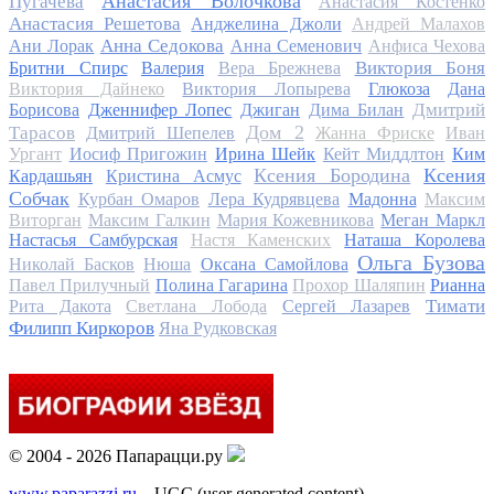
Анастасия Волочкова
Пугачева
Анастасия Костенко
Анастасия Решетова
Анджелина Джоли
Андрей Малахов
Анна Седокова
Ани Лорак
Анна Семенович
Анфиса Чехова
Виктория Боня
Бритни Спирс
Валерия
Вера Брежнева
Виктория Дайнеко
Виктория Лопырева
Глюкоза
Дана
Дмитрий
Борисова
Дженнифер Лопес
Джиган
Дима Билан
Дом 2
Тарасов
Дмитрий Шепелев
Жанна Фриске
Иван
Ургант
Иосиф Пригожин
Ирина Шейк
Кейт Миддлтон
Ким
Ксения Бородина
Ксения
Кардашьян
Кристина Асмус
Собчак
Курбан Омаров
Лера Кудрявцева
Мадонна
Максим
Виторган
Максим Галкин
Мария Кожевникова
Меган Маркл
Настасья Самбурская
Настя Каменских
Наташа Королева
Ольга Бузова
Николай Басков
Нюша
Оксана Самойлова
Павел Прилучный
Полина Гагарина
Прохор Шаляпин
Рианна
Тимати
Рита Дакота
Светлана Лобода
Сергей Лазарев
Филипп Киркоров
Яна Рудковская
© 2004 - 2026 Папарацци.ру
www.paparazzi.ru
– UGC (user generated content)