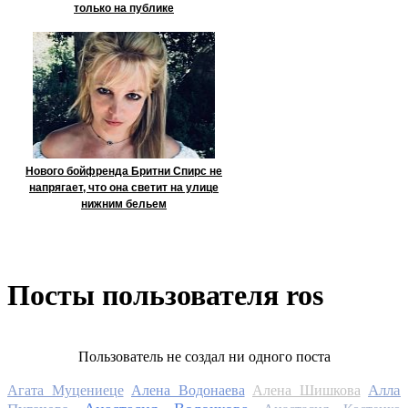
только на публике
Нового бойфренда Бритни Спирс не
напрягает, что она светит на улице
нижним бельем
Посты пользователя ros
Пользователь не создал ни одного поста
Алла
Агата Муцениеце
Алена Водонаева
Алена Шишкова