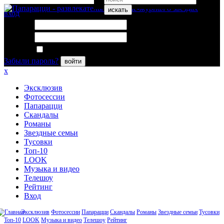
искать
вход
Логин:
Пароль:
Запомнить меня
Забыли пароль?
войти
x
Эксклюзив
Фотосессии
Папарацци
Скандалы
Романы
Звездные семьи
Тусовки
Топ-10
LOOK
Музыка и видео
Телешоу
Рейтинг
Вход
Эксклюзив
Фотосессии
Папарацци
Скандалы
Романы
Звездные семьи
Тусовки
Топ-10
LOOK
Музыка и видео
Телешоу
Рейтинг