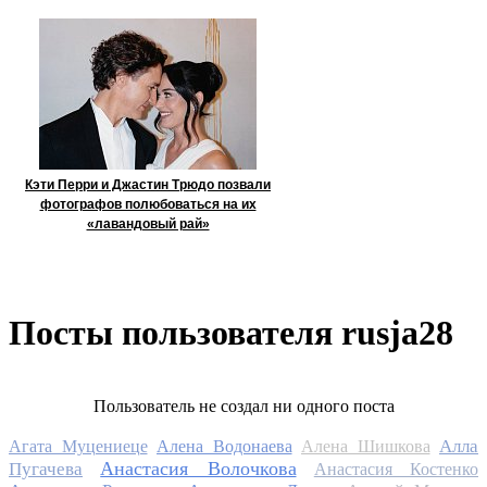
Кэти Перри и Джастин Трюдо позвали
фотографов полюбоваться на их
«лавандовый рай»
Посты пользователя rusja28
Пользователь не создал ни одного поста
Алла
Агата Муцениеце
Алена Водонаева
Алена Шишкова
Анастасия Волочкова
Пугачева
Анастасия Костенко