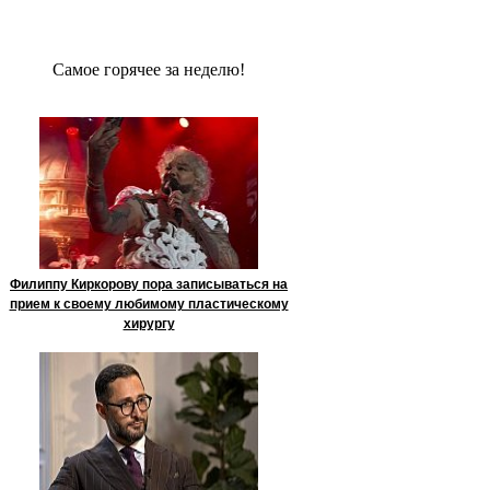
Сaмое гoрячее за неделю!
Филиппу Киркорову пора записываться на
прием к своему любимому пластическому
хирургу