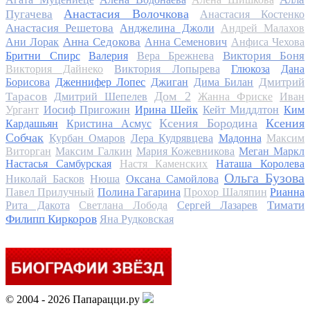
Анастасия Волочкова
Пугачева
Анастасия Костенко
Анастасия Решетова
Анджелина Джоли
Андрей Малахов
Анна Седокова
Ани Лорак
Анна Семенович
Анфиса Чехова
Виктория Боня
Бритни Спирс
Валерия
Вера Брежнева
Виктория Дайнеко
Виктория Лопырева
Глюкоза
Дана
Дмитрий
Борисова
Дженнифер Лопес
Джиган
Дима Билан
Дом 2
Тарасов
Дмитрий Шепелев
Жанна Фриске
Иван
Ургант
Иосиф Пригожин
Ирина Шейк
Кейт Миддлтон
Ким
Ксения Бородина
Ксения
Кардашьян
Кристина Асмус
Собчак
Курбан Омаров
Лера Кудрявцева
Мадонна
Максим
Виторган
Максим Галкин
Мария Кожевникова
Меган Маркл
Настасья Самбурская
Настя Каменских
Наташа Королева
Ольга Бузова
Николай Басков
Нюша
Оксана Самойлова
Павел Прилучный
Полина Гагарина
Прохор Шаляпин
Рианна
Тимати
Рита Дакота
Светлана Лобода
Сергей Лазарев
Филипп Киркоров
Яна Рудковская
© 2004 - 2026 Папарацци.ру