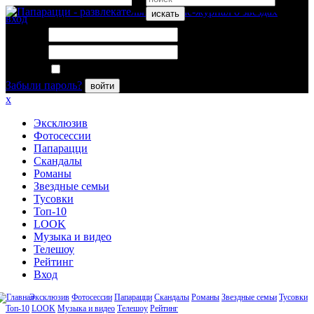
искать
вход
Логин:
Пароль:
Запомнить меня
Забыли пароль?
войти
x
Эксклюзив
Фотосессии
Папарацци
Скандалы
Романы
Звездные семьи
Тусовки
Топ-10
LOOK
Музыка и видео
Телешоу
Рейтинг
Вход
Эксклюзив
Фотосессии
Папарацци
Скандалы
Романы
Звездные семьи
Тусовки
Топ-10
LOOK
Музыка и видео
Телешоу
Рейтинг