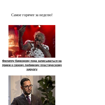
Сaмое гoрячее за неделю!
Филиппу Киркорову пора записываться на
прием к своему любимому пластическому
хирургу