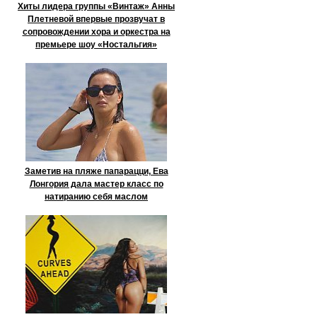
Хиты лидера группы «Винтаж» Анны
Плетневой впервые прозвучат в
сопровождении хора и оркестра на
премьере шоу «Ностальгия»
Заметив на пляже папарацци, Ева
Лонгория дала мастер класс по
натиранию себя маслом