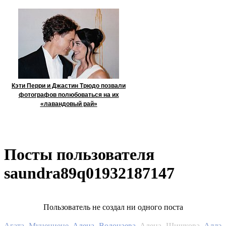
Кэти Перри и Джастин Трюдо позвали
фотографов полюбоваться на их
«лавандовый рай»
Посты пользователя
saundra89q01932187147
Пользователь не создал ни одного поста
Алла
Агата Муцениеце
Алена Водонаева
Алена Шишкова