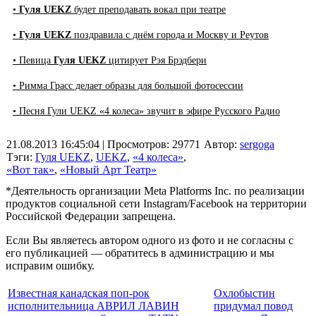
•
Гуля UEKZ
будет преподавать вокал при театре
•
Гуля UEKZ
поздравила с днём города и Москву и Реутов
• Певица
Гуля UEKZ
цитирует Рэя Брэдбери
• Римма Грасс делает образы для большой фотосессии
• Песня Гули UEKZ «4 колеса» звучит в эфире Русского Радио
21.08.2013 16:45:04
| Просмотров: 29771
Автор:
sergoga
Тэги:
Гуля UEKZ
,
UEKZ
,
«4 колеса»
,
«Вот так»
,
«Новый Арт Театр»
*Деятельность организации Meta Platforms Inc. по реализации
продуктов социальной сети Instagram/Facebook на территории
Российской Федерации запрещена.
Если Вы являетесь автором одного из фото и не согласны с
его публикацией — обратитесь в администрацию и мы
исправим ошибку.
Известная канадская поп-рок
Охлобыстин
исполнительница АВРИЛ ЛАВИН
придумал повод