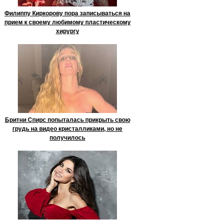
Филиппу Киркорову пора записываться на
прием к своему любимому пластическому
хирургу
Бритни Спирс попыталась прикрыть свою
грудь на видео кристалликами, но не
получилось