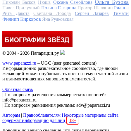
Ольга Бузова
Николай Басков
Нюша
Оксана Самойлова
Павел Прилучный
Полина Гагарина
Прохор Шаляпин
Рианна
Тимати
Рита Дакота
Светлана Лобода
Сергей Лазарев
Филипп Киркоров
Яна Рудковская
© 2004 - 2026 Папарацци.ру
www.paparazzi.ru
– UGC (user generated content)
Информационно-развлекательное сообщество, где любой
желающий может опубликовать пост на тему о частной жизни
и взаимоотношениях мировых знаменитостей.
Обратная связь
| По вопросам размещения коммерческих новостей:
info@paparazzi.ru
| По вопросам размещения рекламы: adv@paparazzi.ru
Авторам
|
Правообладателям
Некоторые материалы сайта
содержат информацию для лиц
18+
Доводим до вашего сведения, что любая перепечатка