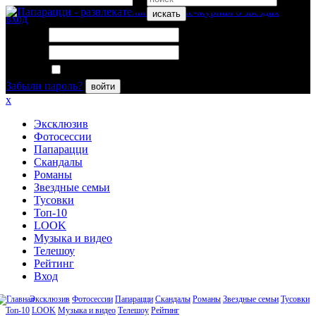
искать
вход
Логин:
Пароль:
Запомнить меня
Забыли пароль?
войти
x
Эксклюзив
Фотосессии
Папарацци
Скандалы
Романы
Звездные семьи
Тусовки
Топ-10
LOOK
Музыка и видео
Телешоу
Рейтинг
Вход
Эксклюзив
Фотосессии
Папарацци
Скандалы
Романы
Звездные семьи
Тусовки
Топ-10
LOOK
Музыка и видео
Телешоу
Рейтинг