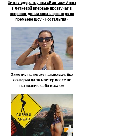
Хиты лидера группы «Винтаж» Анны
Плетневой впервые прозвучат в
сопровождении хора и оркестра на
премьере шоу «Ностальгия»
Заметив на пляже папарацци, Ева
Лонгория дала мастер класс по
натиранию себя маслом