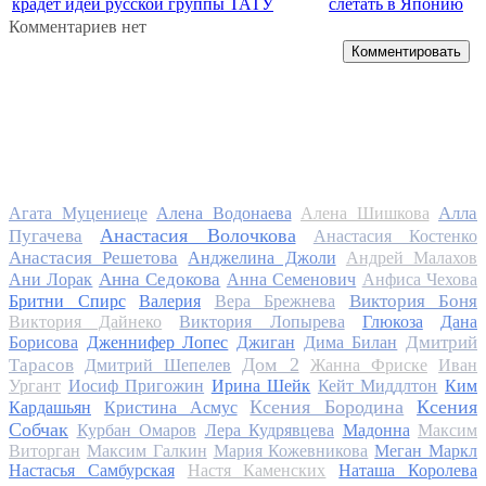
крадет идеи русской группы ТАТУ
слетать в Японию
Комментариев нет
Комментировать
Алла
Агата Муцениеце
Алена Водонаева
Алена Шишкова
Анастасия Волочкова
Пугачева
Анастасия Костенко
Анастасия Решетова
Анджелина Джоли
Андрей Малахов
Анна Седокова
Ани Лорак
Анна Семенович
Анфиса Чехова
Виктория Боня
Бритни Спирс
Валерия
Вера Брежнева
Виктория Дайнеко
Виктория Лопырева
Глюкоза
Дана
Дмитрий
Борисова
Дженнифер Лопес
Джиган
Дима Билан
Дом 2
Тарасов
Дмитрий Шепелев
Жанна Фриске
Иван
Ургант
Иосиф Пригожин
Ирина Шейк
Кейт Миддлтон
Ким
Ксения Бородина
Ксения
Кардашьян
Кристина Асмус
Собчак
Курбан Омаров
Лера Кудрявцева
Мадонна
Максим
Виторган
Максим Галкин
Мария Кожевникова
Меган Маркл
Настасья Самбурская
Настя Каменских
Наташа Королева